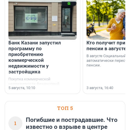
Банк Казани запустил
Кто получит приб
программу по
пенсии в августе
приобретению
В августе Социальный 
коммерческой
автоматически пересчи
недвижимости у
пенсии.
застройщика
Покупка коммерческой
недвижимости финансовый
5 августа, 10:10
3 августа, 16:40
инструмент, доступный для многих
предпринимателей. Будь то новый
офис, склад, торговое помещение
или готовый арендный бизнес —
успех сделки зависит от правильного
ТОП 5
выбора объекта и грамотного
финансирования.
Погибшие и пострадавшие. Что
1
известно о взрыве в центре