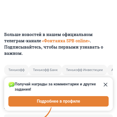
Больше новостей в нашем официальном
телеграм-канале
«Фонтанка SPB online»
.
Подписывайтесь, чтобы первыми узнавать о
важном.
Тинькофф
Тинькофф Банк
Тинькофф Инвестиции
App
Получай награды за комментарии и другие 
задания!
11
14
12
7
9
Подробнее в профиле
КОММЕНТАРИИ
11