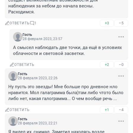
создаст великолепные возможности для 
наблюдения за небом до начала весны.

Расходимся.
+3
–5
ОТВЕТИТЬ
1
Гость
28 февраля 2023, 23:57
А смысел наблюдать две точки, да ещё в условиях 
облачности и световой засветки.
+2
–0
ОТВЕТИТЬ
Гость
28 февраля 2023, 22:26
Ну пусть это звезды! Мне больше про дневное нло 
нравится. Мол галаграмма была)там либо чтото было 
либо нет, какая галограмма... О чем вообще речь ...
+1
–4
ОТВЕТИТЬ
Гость
28 февраля 2023, 22:21
Я видел их, снимал. Заметил находясь возле 