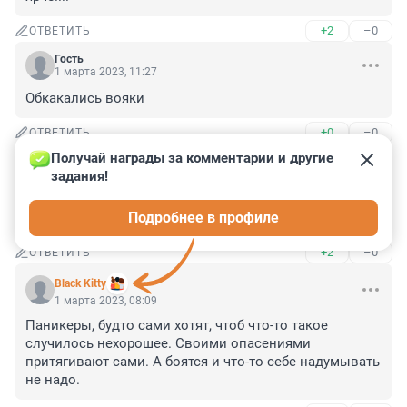
+2
–0
ОТВЕТИТЬ
Гость
1 марта 2023, 11:27
Обкакались вояки
+0
–0
ОТВЕТИТЬ
Получай награды за комментарии и другие 
Гость
1 марта 2023, 08:41
задания!
Над Питером что то летало, серебристого 
Подробнее в профиле
металла,развелось же в наши дни неопознанной ...ни
+2
–0
ОТВЕТИТЬ
Black Kitty
1 марта 2023, 08:09
Паникеры, будто сами хотят, чтоб что-то такое 
случилось нехорошее. Своими опасениями 
притягивают сами. А боятся и что-то себе надумывать 
не надо.