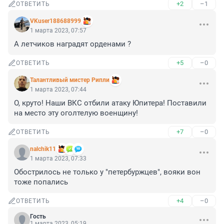
+2
–1
ОТВЕТИТЬ
VKuser188688999
1 марта 2023, 07:57
А летчиков наградят орденами ?
+5
–0
ОТВЕТИТЬ
Талантливый мистер Рипли
1 марта 2023, 07:44
О, круто! Наши ВКС отбили атаку Юпитера! Поставили 
на место эту оголтелую военщину!
+7
–0
ОТВЕТИТЬ
nalchik11
1 марта 2023, 07:33
Обострилось не только у "петербуржцев", вояки вон 
тоже попались
+4
–0
ОТВЕТИТЬ
Гость
1 марта 2023, 05:19