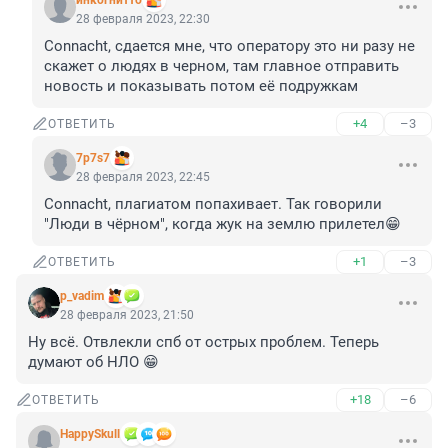
инкогнитто
28 февраля 2023, 22:30
Connacht, сдается мне, что оператору это ни разу не 
скажет о людях в черном, там главное отправить 
новость и показывать потом её подружкам
+4
–3
ОТВЕТИТЬ
7p7s7
28 февраля 2023, 22:45
Connacht, плагиатом попахивает. Так говорили 
"Люди в чёрном", когда жук на землю прилетел😁
+1
–3
ОТВЕТИТЬ
p_vadim
28 февраля 2023, 21:50
Ну всё. Отвлекли спб от острых проблем. Теперь 
думают об НЛО 😁
+18
–6
ОТВЕТИТЬ
HappySkull