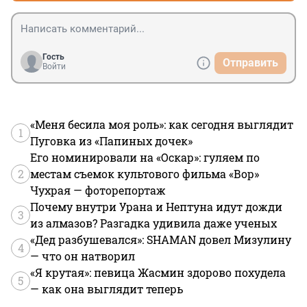
Гость
Отправить
Войти
«Меня бесила моя роль»: как сегодня выглядит
1
Пуговка из «Папиных дочек»
Его номинировали на «Оскар»: гуляем по
2
местам съемок культового фильма «Вор»
Чухрая — фоторепортаж
Почему внутри Урана и Нептуна идут дожди
3
из алмазов? Разгадка удивила даже ученых
«Дед разбушевался»: SHAMAN довел Мизулину
4
— что он натворил
«Я крутая»: певица Жасмин здорово похудела
5
— как она выглядит теперь