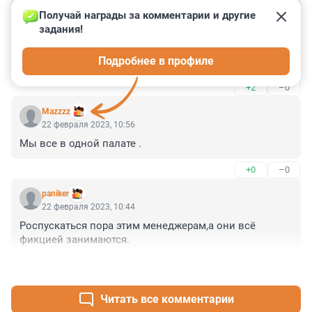
Гость
22 февраля 2023, 10:58
Получай награды за комментарии и другие 
задания!
Сервильных бюджетников снова нагонят туда и 
разных деятелей культуры типа семейства Боярских и 
Подробнее в профиле
Пиотровских.
+2
–0
Mazzzz
22 февраля 2023, 10:56
Мы все в одной палате .
+0
–0
paniker
22 февраля 2023, 10:44
Роспускаться пора этим менеджерам,а они всё 
фикцией занимаются.
+3
–0
Читать все комментарии