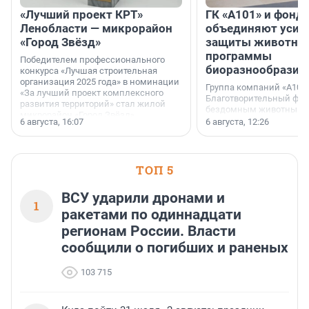
«Лучший проект КРТ»
ГК «А101» и фонд
Ленобласти — микрорайон
объединяют усил
«Город Звёзд»
защиты животных
программы
Победителем профессионального
биоразнообразия
конкурса «Лучшая строительная
организация 2025 года» в номинации
Группа компаний «А101»
«За лучший проект комплексного
Благотворительный фо
развития территорий» стал жилой
бездомным животным 
микрорайон «Город Звёзд».
заключили соглашение
6 августа, 16:07
6 августа, 12:26
стратегическом сотрудн
ТОП 5
ВСУ ударили дронами и
1
ракетами по одиннадцати
регионам России. Власти
сообщили о погибших и раненых
103 715