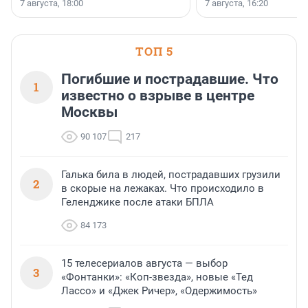
7 августа, 18:00
7 августа, 16:20
поменялась роль строит
ТОП 5
Погибшие и пострадавшие. Что
1
известно о взрыве в центре
Москвы
90 107
217
Галька била в людей, пострадавших грузили
2
в скорые на лежаках. Что происходило в
Геленджике после атаки БПЛА
84 173
15 телесериалов августа — выбор
3
«Фонтанки»: «Коп-звезда», новые «Тед
Лассо» и «Джек Ричер», «Одержимость»