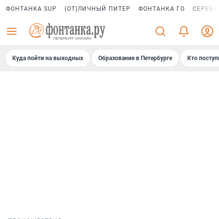
ФОНТАНКА SUP
(ОТ)ЛИЧНЫЙ ПИТЕР
ФОНТАНКА ГО
СЕРЕБР
Куда пойти на выходных
Образование в Петербурге
Кто поступ