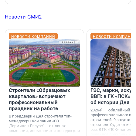
Новости СМИ2
НОВОСТИ КОМПАНИЙ
НОВОСТИ КОМПАНИ
Строители «Образцовых
ГЭС, марки, искус
кварталов» встречают
ВВП: в ГК «ПСК» р
профессиональный
об истории Дня с
праздник на работе
2026-й — юбилейный го
профессионального пр
В преддверии Дня строителя топ-
строителей. 9 августа 2
менеджеры компании «СЗ
строителя будет отмечат
„Терминал-Ресурс“ — о планах
раз. В ГК «ПСК» напомни
компании, испытаниях и поводах для
появился праздник и к
осторожного оптимизма.