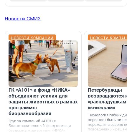
Новости СМИ2
НОВОСТИ КОМПАНИЙ
НОВОСТИ КОМПАНИ
ГК «А101» и фонд «НИКА»
Петербуржцы
объединяют усилия для
возвращаются к
защиты животных в рамках
«раскладушкам» 
программы
«книжкам»
биоразнообразия
Технология гибких дисп
перестает быть нишевы
Группа компаний «А101» и
переходит в разряд вос
Благотворительный фонд помощи
повседневных решений
бездомным животным «НИКА»