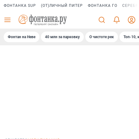
ФОНТАНКА SUP
(ОТ)ЛИЧНЫЙ ПИТЕР
ФОНТАНКА ГО
СЕРЕБР
Фонтан на Неве
40 млн за парковку
О чистоте рек
Топ-10, 