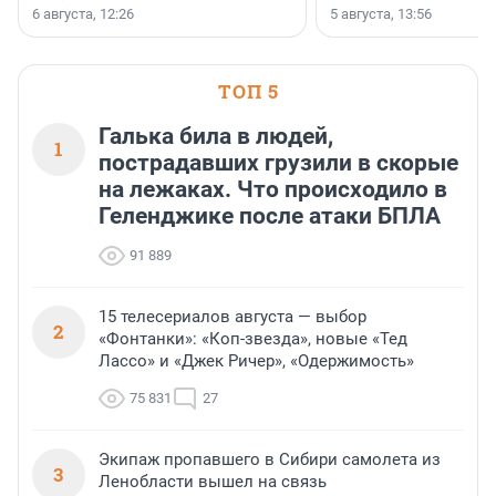
заключили соглашение о
6 августа, 12:26
5 августа, 13:56
стратегическом сотрудничестве.
ТОП 5
Галька била в людей,
1
пострадавших грузили в скорые
на лежаках. Что происходило в
Геленджике после атаки БПЛА
91 889
15 телесериалов августа — выбор
2
«Фонтанки»: «Коп-звезда», новые «Тед
Лассо» и «Джек Ричер», «Одержимость»
75 831
27
Экипаж пропавшего в Сибири самолета из
3
Ленобласти вышел на связь