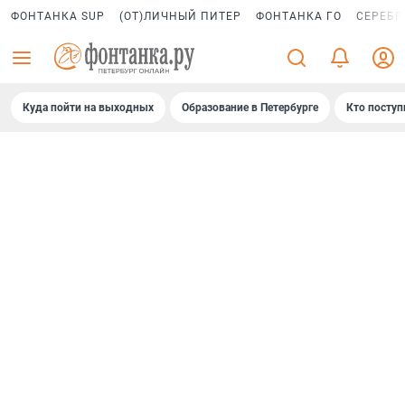
ФОНТАНКА SUP
(ОТ)ЛИЧНЫЙ ПИТЕР
ФОНТАНКА ГО
СЕРЕБР
Куда пойти на выходных
Образование в Петербурге
Кто поступ