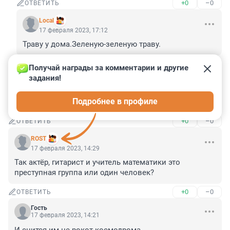
+0
–0
ОТВЕТИТЬ
Local
17 февраля 2023, 17:12
Траву у дома.Зеленую-зеленую траву.
+0
–0
ОТВЕТИТЬ
Получай награды за комментарии и другие 
задания!
Гость
17 февраля 2023, 14:50
Подробнее в профиле
Начнётся махач?
+0
–0
ОТВЕТИТЬ
ROST
17 февраля 2023, 14:29
Так актёр, гитарист и учитель математики это 
преступная группа или один человек?
+0
–0
ОТВЕТИТЬ
Гость
17 февраля 2023, 14:21