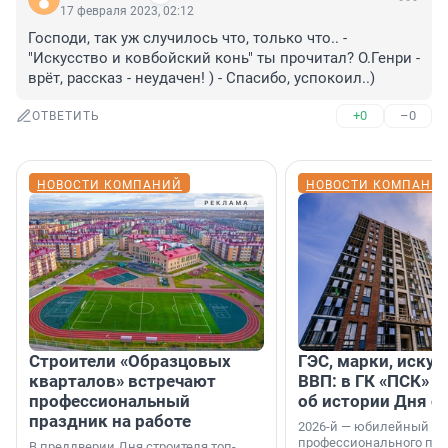
17 февраля 2023, 02:12
Господи, так уж случилось что, только что.. - 
"Искусство и ковбойский конь" ты прочитал? О.Генри - 
врёт, рассказ - неудачен! ) - Спасибо, успокоил..)
+0
–0
ОТВЕТИТЬ
НОВОСТИ КОМПАНИЙ
НОВОСТИ КОМПАНИ
Строители «Образцовых
ГЭС, марки, искус
кварталов» встречают
ВВП: в ГК «ПСК» р
профессиональный
об истории Дня с
праздник на работе
2026-й — юбилейный го
профессионального пр
В преддверии Дня строителя топ-