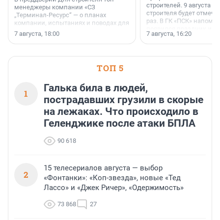
строителей. 9 августа 2
менеджеры компании «СЗ
строителя будет отмечат
„Терминал-Ресурс“ — о планах
раз. В ГК «ПСК» напомни
компании, испытаниях и поводах для
появился праздник и к
осторожного оптимизма.
7 августа, 18:00
7 августа, 16:20
поменялась роль строит
ТОП 5
Галька била в людей,
1
пострадавших грузили в скорые
на лежаках. Что происходило в
Геленджике после атаки БПЛА
90 618
15 телесериалов августа — выбор
2
«Фонтанки»: «Коп-звезда», новые «Тед
Лассо» и «Джек Ричер», «Одержимость»
73 868
27