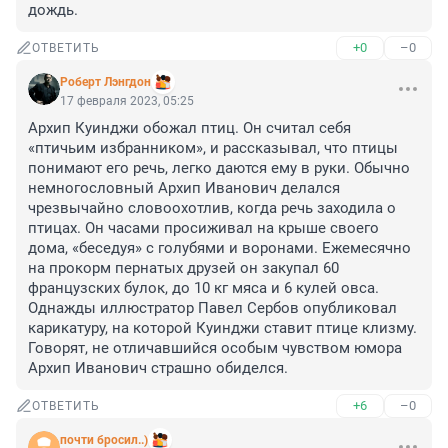
дождь.
+0
–0
ОТВЕТИТЬ
Роберт Лэнгдон
17 февраля 2023, 05:25
Архип Куинджи обожал птиц. Он считал себя 
«птичьим избранником», и рассказывал, что птицы 
понимают его речь, легко даются ему в руки. Обычно 
немногословный Архип Иванович делался 
чрезвычайно словоохотлив, когда речь заходила о 
птицах. Он часами просиживал на крыше своего 
дома, «беседуя» с голубями и воронами. Ежемесячно 
на прокорм пернатых друзей он закупал 60 
французских булок, до 10 кг мяса и 6 кулей овса. 
Однажды иллюстратор Павел Сербов опубликовал 
карикатуру, на которой Куинджи ставит птице клизму. 
Говорят, не отличавшийся особым чувством юмора 
Архип Иванович страшно обиделся.
+6
–0
ОТВЕТИТЬ
почти бросил..)