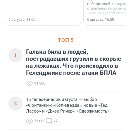
победителей конкурса 
строительная организа
Ленинградской области 
номинации «Самый
6 августа, 18:00
6 августа, 16:50
клиентоориентированн
застройщик Ленинград
области».
ТОП 5
Галька била в людей,
1
пострадавших грузили в скорые
на лежаках. Что происходило в
Геленджике после атаки БПЛА
91 380
15 телесериалов августа — выбор
2
«Фонтанки»: «Коп-звезда», новые «Тед
Лассо» и «Джек Ричер», «Одержимость»
75 003
27