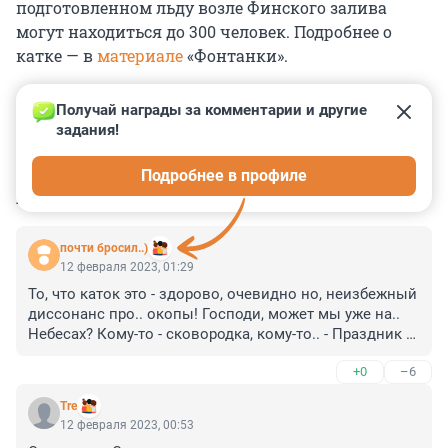
подготовленном льду возле Финского залива
могут находиться до 300 человек. Подробнее о
катке — в
материале
«Фонтанки».
Получай награды за комментарии и другие 
задания!
0
0
0
0
0
Подробнее в профиле
КОММЕНТАРИИ
87
почти бросил..)
12 февраля 2023, 01:29
То, что каток это - здорово, очевидно но, неизбежный 
диссонанс про.. окопы! Господи, может мы уже на.. 
Небесах? Кому-то - сковородка, кому-то.. - Праздник 
Жизни? Или, просто, кто-то откровенно поигрывает 
+0
–6
целой страной? - В чём твой вопрос? - Смотри, я 
понимаю, что не у дел давно этот "президент" и, как и 
Tre
принято давно у них, подводят они.. - "подсчёты" 
12 февраля 2023, 00:53
примитивные "свои", как быть им дальше.., после.. - 