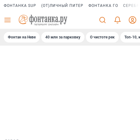
ФОНТАНКА SUP
(ОТ)ЛИЧНЫЙ ПИТЕР
ФОНТАНКА ГО
СЕРЕБР
Фонтан на Неве
40 млн за парковку
О чистоте рек
Топ-10, 