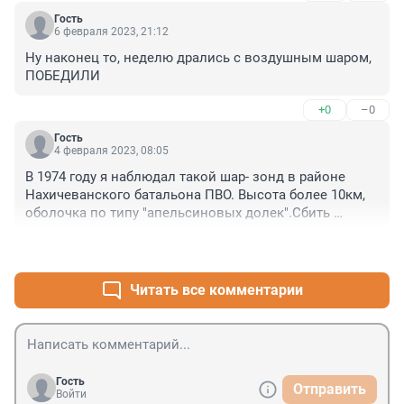
Гость
6 февраля 2023, 21:12
Ну наконец то, неделю дрались с воздушным шаром, 
ПОБЕДИЛИ
+0
–0
Гость
4 февраля 2023, 08:05
В 1974 году я наблюдал такой шар- зонд в районе 
Нахичеванского батальона ПВО. Высота более 10км, 
оболочка по типу "апельсиновых долек".Сбить 
нереально! Вылетел из Китая и пролетел через 
+1
–0
Байкал до Азербайджана. Аппаратура висит внизу 
шара. Совсем маленький ящик.
Читать все комментарии
Гость
Отправить
Войти