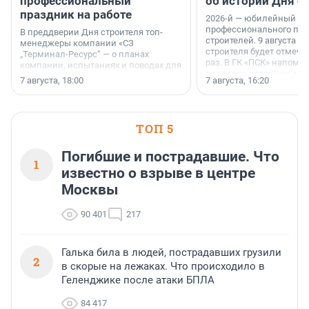
профессиональный
об истории Дня с
праздник на работе
2026-й — юбилейный го
профессионального пр
В преддверии Дня строителя топ-
строителей. 9 августа 2
менеджеры компании «СЗ
строителя будет отмечат
„Терминал-Ресурс“ — о планах
раз. В ГК «ПСК» напомни
компании, испытаниях и поводах для
появился праздник и к
осторожного оптимизма.
7 августа, 18:00
7 августа, 16:20
поменялась роль строит
ТОП 5
Погибшие и пострадавшие. Что
1
известно о взрыве в центре
Москвы
90 401
217
Галька била в людей, пострадавших грузили
2
в скорые на лежаках. Что происходило в
Геленджике после атаки БПЛА
84 417