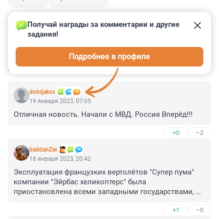
Получай награды за комментарии и другие 
задания!
0
0
0
0
0
Подробнее в профиле
КОММЕНТАРИИ
31
dobrjakov
19 января 2023, 07:05
Отличная новость. Начали с МВД. Россия Вперёд!!!
+0
–2
baddanZer
18 января 2023, 20:42
Эксплуатация французких вертолётов "Супер пума" 
компании "Эйрбас хеликоптерс" была 
приостановлена всеми западными государствами, 
после крушения одного из них в Норвегии в 2016 году 
+1
–0
(погибло 13 человек) - оторвался винт в воздухе. 
