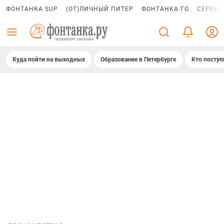
ФОНТАНКА SUP
(ОТ)ЛИЧНЫЙ ПИТЕР
ФОНТАНКА ГО
СЕРЕБР
Куда пойти на выходных
Образование в Петербурге
Кто поступ