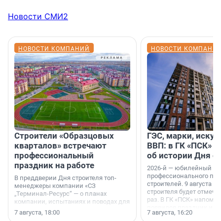
Новости СМИ2
НОВОСТИ КОМПАНИЙ
НОВОСТИ КОМПАНИ
Строители «Образцовых
ГЭС, марки, искус
кварталов» встречают
ВВП: в ГК «ПСК» р
профессиональный
об истории Дня с
праздник на работе
2026-й — юбилейный го
профессионального пр
В преддверии Дня строителя топ-
строителей. 9 августа 2
менеджеры компании «СЗ
строителя будет отмечат
„Терминал-Ресурс“ — о планах
раз. В ГК «ПСК» напомни
компании, испытаниях и поводах для
появился праздник и к
осторожного оптимизма.
7 августа, 18:00
7 августа, 16:20
поменялась роль строит