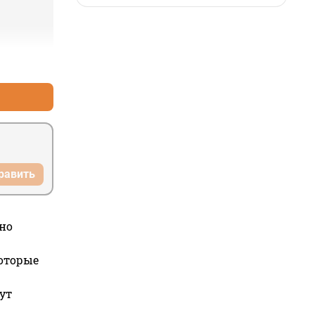
+3
–0
равить
но
которые
ут