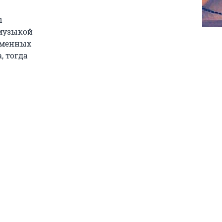
ы
 музыкой
ременных
, тогда