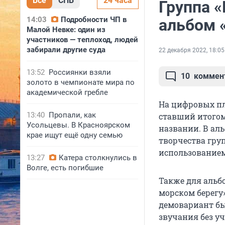
Все
СПБ
24 часа
Группа 
14:03
Подробности ЧП в
альбом 
Малой Невке: один из
участников — теплоход, людей
забирали другие суда
22 декабря 2022, 18:05
13:52
Россиянки взяли
10
коммен
золото в чемпионате мира по
академической гребле
На цифровых п
13:40
Пропали, как
ставший итогом
Усольцевы. В Красноярском
названии. В ал
крае ищут ещё одну семью
творчества гру
использованием
13:27
Катера столкнулись в
Волге, есть погибшие
Также для альбо
морском берегу
демовариант бы
звучания без у