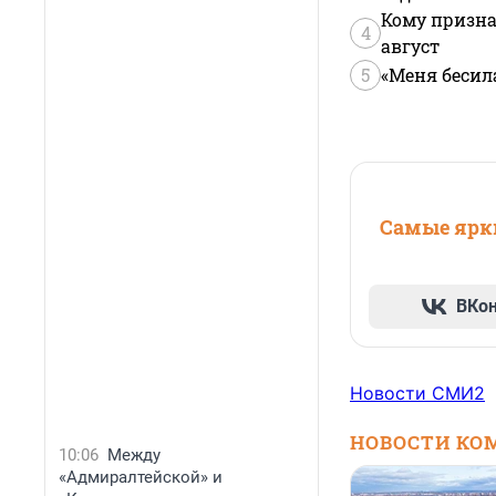
Кому призна
4
август
5
«Меня бесил
Самые ярки
ВКо
Новости СМИ2
НОВОСТИ КО
10:06
Между
«Адмиралтейской» и