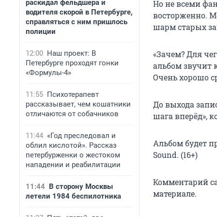
раскидал фельдшера и
Но не всеми фа
водителя скорой в Петербурге,
восторженно. М
справляться с ним пришлось
шарм старых за
полиции
12:00
Наш проект: В
«Зачем? Для че
Петербурге проходят гонки
альбом звучит 
«Формулы-4»
Очень хорошо с
11:55
Психотерапевт
До выхода запи
рассказывает, чем кошатники
отличаются от собачников
шага вперёд», к
11:44
«Год преследовал и
Альбом будет п
облил кислотой». Рассказ
Sound. (16+)
петербурженки о жестоком
нападении и реабилитации
Комментарий са
11:44
В сторону Москвы
материале.
летели 1984 беспилотника