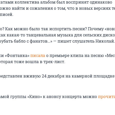
натами коллектива альбом был воспринят одинаково
ожно найти и сожаления о том, что в новых версиях т
писей.
го? Как можно было так испортить песни? Почему «но
как какая-то танцевальная музыка для сельских диско
рубать бабло с фанатов…» — пишет слушатель Николай.
си «Фонтанка»
писала
о премьере клипа на песню «Мес
оторая тоже вошла в трек-лист.
редставлен вживую 24 декабря на камерной площадке
мой группы «Кино» к анонсу концерта можно
прочит