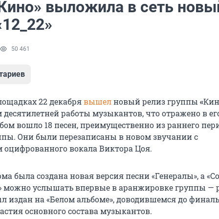
«Кино» выложила в сеть новы
«12_22»
50 461
тариев
лощадках 22 декабря
вышел
новый релиз группы
«
Кин
 десятилетней работы музыкантов, что отражено в ег
ьбом вошло 18 песен, преимущественно из раннего пер
ппы. Они были перезаписаны в новом звучании с
 оцифрованного вокала Виктора Цоя.
ма была создана новая версия песни «Генералы», а «С
» можно услышать впервые в аранжировке группы — р
л издан на «Белом альбоме», доводившемся до финал
частия основного состава музыкантов.