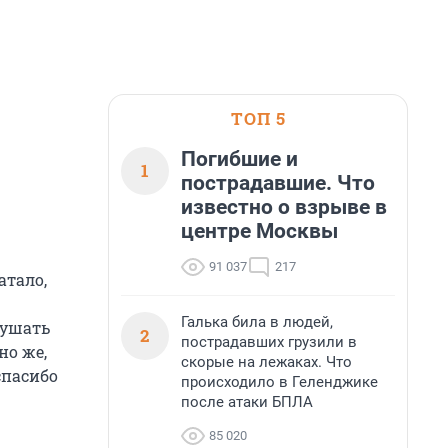
ТОП 5
Погибшие и
1
пострадавшие. Что
известно о взрыве в
центре Москвы
91 037
217
атало,
Галька била в людей,
лушать
2
пострадавших грузили в
но же,
скорые на лежаках. Что
спасибо
происходило в Геленджике
после атаки БПЛА
85 020