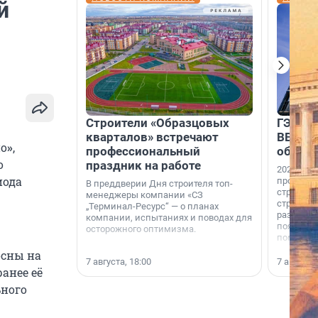
й
Строители «Образцовых
ГЭС, м
кварталов» встречают
ВВП: в
о
»
,
профессиональный
об ист
о
праздник на работе
2026-й —
иода
професси
В преддверии Дня строителя топ-
строителе
менеджеры компании «СЗ
строителя
„Терминал-Ресурс“ — о планах
раз. В ГК
компании, испытаниях и поводах для
появился
осторожного оптимизма.
поменяла
осны на
7 августа, 18:00
7 августа,
анее её
ьного