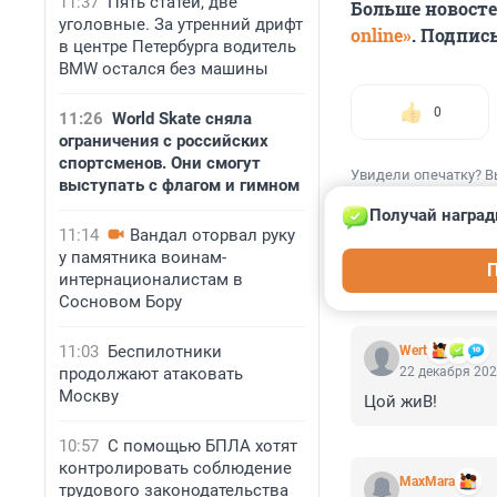
11:37
Пять статей, две
Больше новост
уголовные. За утренний дрифт
online»
. Подпис
в центре Петербурга водитель
BMW остался без машины
0
11:26
World Skate сняла
ограничения с российских
спортсменов. Они смогут
Увидели опечатку? В
выступать с флагом и гимном
Получай наград
11:14
Вандал оторвал руку
у памятника воинам-
П
интернационалистам в
КОММЕНТАР
Сосновом Бору
11:03
Беспилотники
Wert
продолжают атаковать
22 декабря 202
Москву
Цой жиВ!
10:57
С помощью БПЛА хотят
контролировать соблюдение
MaxMara
трудового законодательства