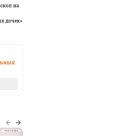
оскоп на
ых дочек»
льных