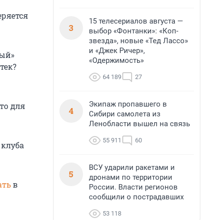
еряется
15 телесериалов августа —
3
выбор «Фонтанки»: «Коп-
звезда», новые «Тед Лассо»
и «Джек Ричер»,
вый»
«Одержимость»
тек?
64 189
27
Экипаж пропавшего в
то для
4
Сибири самолета из
Ленобласти вышел на связь
55 911
60
 клуба
ВСУ ударили ракетами и
5
дронами по территории
ать
в
России. Власти регионов
сообщили о пострадавших
53 118