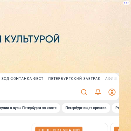
ЗСД ФОНТАНКА ФЕСТ
ПЕТЕРБУРГСКИЙ ЗАВТРАК
АФИША PLUS
тупил в вузы Петербурга по квоте
Петербург ищет креатив
Рейтинги
НОВОСТИ КОМПАНИЙ
НОВОС