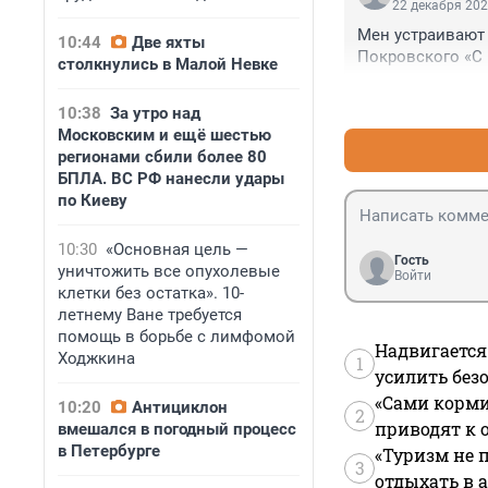
22 декабря 202
Мен устраивают 
10:44
Две яхты
Покровского «С 
столкнулись в Малой Невке
10:38
За утро над
Московским и ещё шестью
регионами сбили более 80
БПЛА. ВС РФ нанесли удары
по Киеву
10:30
«Основная цель —
Гость
уничтожить все опухолевые
Войти
клетки без остатка». 10-
летнему Ване требуется
помощь в борьбе с лимфомой
Надвигается
Ходжкина
1
усилить без
«Сами корми
10:20
Антициклон
2
приводят к 
вмешался в погодный процесс
в Петербурге
«Туризм не 
3
отдыхать в а