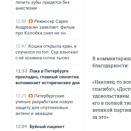
лечить зубы придется без
анестезии
12:59
Режиссер Сарик
Андреасян заявляет: фильм
про Колобка снял не он
12:47
Кошка открыла кран, и
случился потоп. Суд взыскал
с её хозяина сотни тысяч
В комментариях
благодарности:
12:33
Пока в Петербурге
прохладно, главный синоптик
«Наконец-то все
вспоминает исторические дни
спасибо!», «Дос
удовольствием.
12:21
Петербургские
ученые разработали новую
его в полной т
защиту для спутниковых
великой партии
антенн и авиации
за это».
12:09
Буйный пациент