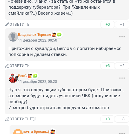
- очевидно, "Лайк" - за статью! Что же останется в 
поддержку губернатора?! Три "Удивлённых 
смайлика"?..) Весело живём..)
+0
–1
ОТВЕТИТЬ
Владислав Терехин
11 декабря 2022, 00:50
Пригожин с кувалдой, Беглов с лопатой набираемся 
попкорна и делаем ставки.
+3
–2
ОТВЕТИТЬ
PauG
11 декабря 2022, 00:28
Чую я, что следующим губернатором будет Пригожин, 
а в мерии будут сидеть участники ЧВК (получившие 
свободу). 

И метро будет строиться под дулом автоматов
+3
–8
ОТВЕТИТЬ
1
почти бросил..)