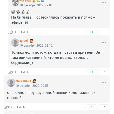
Kot Piter
10 декабря 2022, 22:01
🤣 🤣 🤣 🤣 

На биглава! Постеснялись показать в прямом 
эфире. 😅
+4
–1
ОТВЕТИТЬ
agree1
10 декабря 2022, 23:12
Только если потом, когда в чувства привели. Он 
там единственный, кто не воспользовался 
берушами.))
+1
–1
ОТВЕТИТЬ
260786601
10 декабря 2022, 20:55
очередное шоу заурядной пешки колониальных 
властей.
+13
–1
ОТВЕТИТЬ