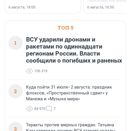
Ленинградской области 
номинации «Самый
6 августа, 18:00
6 августа, 16:50
клиентоориентированн
застройщик Ленинград
области».
ТОП 5
ВСУ ударили дронами и
1
ракетами по одиннадцати
регионам России. Власти
сообщили о погибших и раненых
106 319
Куда пойти 31 июля–2 августа: праздник
2
флоксов, «Пространственный сдвиг» у
Манежа и «Музыка мира»
84 970
7
Теракты против мирных граждан. Татьяна
3
Ким ответила, почему ВСУ атакует склады