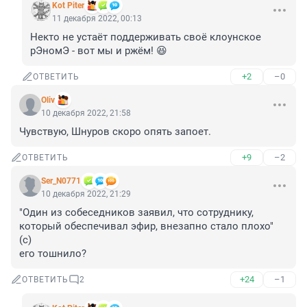
Kot Piter
11 декабря 2022, 00:13
Некто не устаёт поддерживать своё клоунское 
рЭномЭ - вот мы и ржём! 😆
+2
–0
ОТВЕТИТЬ
Oliv
10 декабря 2022, 21:58
Чувствую, Шнуров скоро опять запоет.
+9
–2
ОТВЕТИТЬ
Ser_N0771
10 декабря 2022, 21:29
"Один из собеседников заявил, что сотруднику, 
который обеспечивал эфир, внезапно стало плохо" 
(с)

его тошнило?
+24
–1
ОТВЕТИТЬ
2