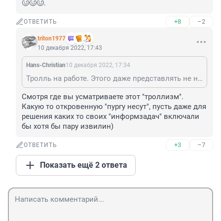
🥴🥴🥴.
+8
–2
ОТВЕТИТЬ
triton1977
10 декабря 2022, 17:43
Hans-Christian
10 декабря 2022, 17:34
Тролль на работе. Этого даже представлять не надо 🥴🥴🥴.
Смотря где вы усматриваете этот "троллизм". 
Какую то откровенную "пургу несут", пусть даже для 
решения каких то своих "информзадач" включали 
бы хотя бы пару извилин)
+3
–7
ОТВЕТИТЬ
Показать ещё 2 ответа