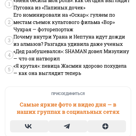
«Меня бесила моя роль»: как сегодня выглядит
1
Пуговка из «Папиных дочек»
Его номинировали на «Оскар»: гуляем по
2
местам съемок культового фильма «Вор»
Чухрая — фоторепортаж
Почему внутри Урана и Нептуна идут дожди
3
из алмазов? Разгадка удивила даже ученых
«Дед разбушевался»: SHAMAN довел Мизулину
4
— что он натворил
«Я крутая»: певица Жасмин здорово похудела
5
— как она выглядит теперь
ПРИСОЕДИНИТЬСЯ
Самые яркие фото и видео дня — в
наших группах в социальных сетях