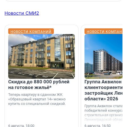
Новости СМИ2
НОВОСТИ КОМПАНИЙ
НОВОСТИ КОМПАНИ
Скидка до 880 000 рублей
Группа Аквилон 
на готовое жильё*
клиентоориентир
застройщик Лени
Теперь квартиру в сданном ЖК
области» 2026
«Образцовый квартал 14» можно
купить со специальной скидкой.
Группа Аквилон стала 
победителей конкурса 
строительная организа
Ленинградской области 
номинации «Самый
6 августа, 18:00
6 августа, 16:50