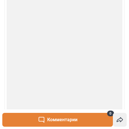
Рубрики
О сайте
Контакты
Техподдержка
Реклама
Наши мероприятия
О компании
0
Наши вакансии
Комментарии