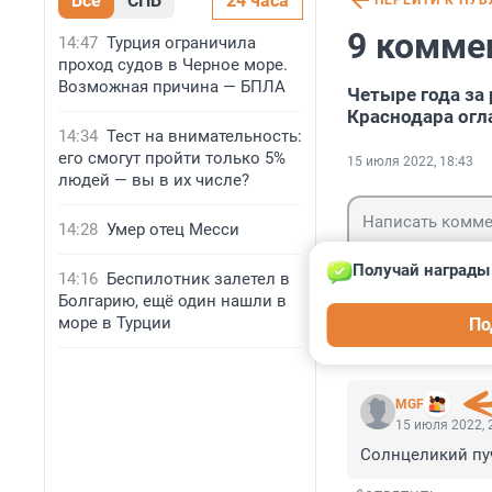
Все
СПБ
24 часа
ПЕРЕЙТИ К ПУ
9 комме
14:47
Турция ограничила
проход судов в Черное море.
Возможная причина — БПЛА
Четыре года за
Краснодара огл
14:34
Тест на внимательность:
его смогут пройти только 5%
15 июля 2022, 18:43
людей — вы в их числе?
14:28
Умер отец Месси
Получай награды 
14:16
Беспилотник залетел в
Болгарию, ещё один нашли в
Гость
море в Турции
По
Войти
MGF
15 июля 2022, 
Солнцеликий пуч