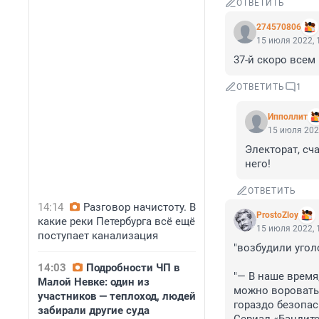
ОТВЕТИТЬ
274570806
15 июля 2022, 
37-й скоро всем
ОТВЕТИТЬ
1
Ипполлит
15 июля 202
Электорат, сч
него!
ОТВЕТИТЬ
14:14
Разговор начистоту. В
ProstoZloy
какие реки Петербурга всё ещё
15 июля 2022, 
поступает канализация
"возбудили угол
14:03
Подробности ЧП в
"— В наше время
Малой Невке: один из
можно воровать 
участников — теплоход, людей
гораздо безопасн
забирали другие суда