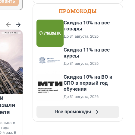
равить
ПРОМОКОДЫ
Скидка 10% на все
товары
До 31 августа, 2026
Скидка 11% на все
курсы
До 31 августа, 2026
Скидка 10% на ВО и
СПО в первый год
обучения
 и
На водоёмах Ленобласти
До 31 августа, 2026
азали
заработали новые базовые
еля
станции МегаФона
Все промокоды
К
к
нального
Инженеры МегаФона установили телеком-
о
 года
оборудование на популярных водоёмах
т
-й раз. В
Ленинградской области. Базовые станции
н