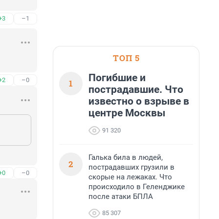
+3
–1
ТОП 5
Погибшие и
+2
–0
1
пострадавшие. Что
известно о взрыве в
центре Москвы
91 320
Галька била в людей,
2
пострадавших грузили в
+0
–0
скорые на лежаках. Что
происходило в Геленджике
после атаки БПЛА
85 307