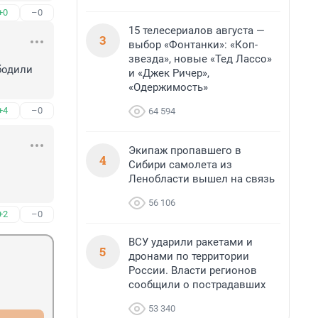
+0
–0
15 телесериалов августа —
3
выбор «Фонтанки»: «Коп-
звезда», новые «Тед Лассо»
одили 
и «Джек Ричер»,
«Одержимость»
+4
–0
64 594
Экипаж пропавшего в
4
Сибири самолета из
Ленобласти вышел на связь
56 106
+2
–0
ВСУ ударили ракетами и
5
дронами по территории
России. Власти регионов
сообщили о пострадавших
53 340