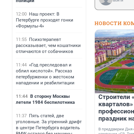
полиции
Войти
12:00
Наш проект: В
Петербурге проходят гонки
НОВОСТИ КО
«Формулы-4»
11:55
Психотерапевт
рассказывает, чем кошатники
отличаются от собачников
11:44
«Год преследовал и
облил кислотой». Рассказ
петербурженки о жестоком
нападении и реабилитации
Строители 
11:44
В сторону Москвы
летели 1984 беспилотника
кварталов»
профессио
11:37
Пять статей, две
праздник н
уголовные. За утренний дрифт
в центре Петербурга водитель
В преддверии Дня
BMW остался без машины
компании «СЗ „Тер