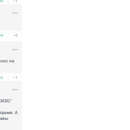
+0
–1
+3
–0
нос на 
+2
–1
ИЗО."

юрьме. А 
авы 