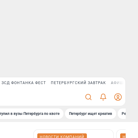
ЗСД ФОНТАНКА ФЕСТ
ПЕТЕРБУРГСКИЙ ЗАВТРАК
АФИША PLUS
тупил в вузы Петербурга по квоте
Петербург ищет креатив
Рейтинги
НОВОСТИ КОМПАНИЙ
НОВОС