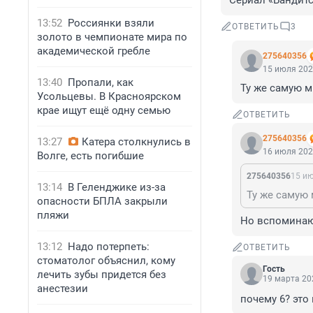
Сериал «Бандитс
13:52
Россиянки взяли
ОТВЕТИТЬ
3
золото в чемпионате мира по
академической гребле
275640356
15 июля 202
13:40
Пропали, как
Ту же самую м
Усольцевы. В Красноярском
крае ищут ещё одну семью
ОТВЕТИТЬ
275640356
13:27
Катера столкнулись в
16 июля 202
Волге, есть погибшие
275640356
15 ию
13:14
В Геленджике из-за
Ту же самую
опасности БПЛА закрыли
пляжи
Но вспоминают
13:12
Надо потерпеть:
ОТВЕТИТЬ
стоматолог объяснил, кому
Гость
лечить зубы придется без
19 марта 202
анестезии
почему 6? это 