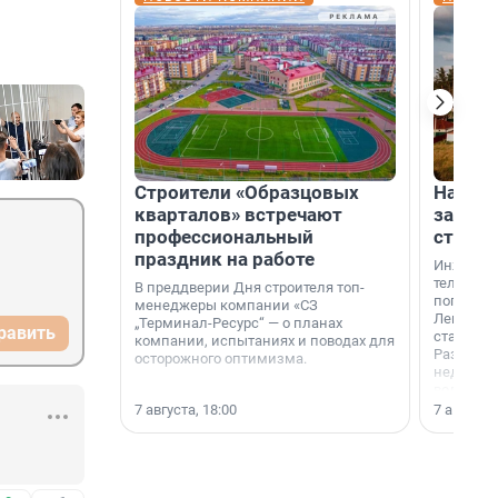
Строители «Образцовых
На вод
кварталов» встречают
зарабо
профессиональный
станци
праздник на работе
Инженер
телеком-
В преддверии Дня строителя топ-
популярн
менеджеры компании «СЗ
Ленингра
„Терминал-Ресурс“ — о планах
равить
станции 
компании, испытаниях и поводах для
Раздолин
осторожного оптимизма.
недалеко
водопада
7 августа, 18:00
7 августа,