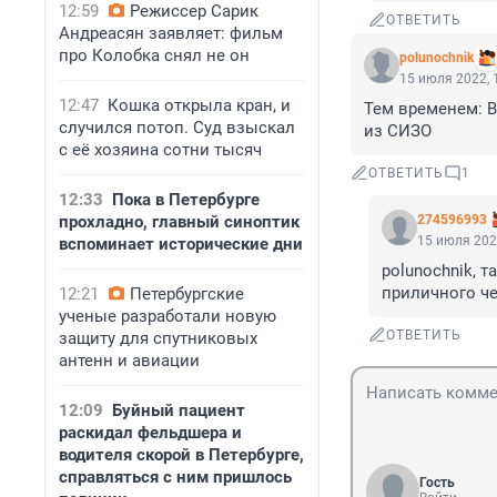
12:59
Режиссер Сарик
ОТВЕТИТЬ
Андреасян заявляет: фильм
про Колобка снял не он
polunochnik
15 июля 2022, 
12:47
Кошка открыла кран, и
Тем временем: В
случился потоп. Суд взыскал
из СИЗО
с её хозяина сотни тысяч
ОТВЕТИТЬ
1
12:33
Пока в Петербурге
прохладно, главный синоптик
274596993
15 июля 202
вспоминает исторические дни
polunochnik, т
приличного ч
12:21
Петербургские
ученые разработали новую
ОТВЕТИТЬ
защиту для спутниковых
антенн и авиации
12:09
Буйный пациент
раскидал фельдшера и
водителя скорой в Петербурге,
справляться с ним пришлось
Гость