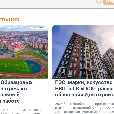
Отп
МПАНИЙ
«Образцовых
ГЭС, марки, искусство
 встречают
ВВП: в ГК «ПСК» расск
нальный
об истории Дня строит
а работе
2026-й — юбилейный год профессио
праздника строителей. 9 августа 2026
 строителя топ-менеджеры
День строителя будет отмечаться в 70
минал-Ресурс“ — о планах