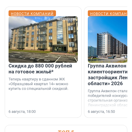
НОВОСТИ КОМПАНИЙ
НОВОСТИ КОМПАНИ
Скидка до 880 000 рублей
Группа Аквилон 
на готовое жильё*
клиентоориентир
застройщик Лени
Теперь квартиру в сданном ЖК
области» 2026
«Образцовый квартал 14» можно
купить со специальной скидкой.
Группа Аквилон стала 
победителей конкурса 
строительная организа
Ленинградской области 
номинации «Самый
6 августа, 18:00
6 августа, 16:50
клиентоориентированн
застройщик Ленинград
области».