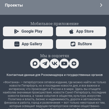
Проекты
Мобильное приложение
Google Play
App Store
App Gallery
RuStore
Мы в соцсетях
Контактные данные для Роскомнадзора и государственных органов
«Фонтанка» — петербургское сетевое издание, где можно найти не только
новости Петербурга, но и последние новости дня, и все важное и
интересное, что происходит в России и в мире. Здесь вы отыщете
наиболее значимые происшествия, новости Санкт-Петербурга, последние
новости бизнеса, а также события в обществе, культуре, искусстве.
Политика и власть, бизнес и недвижимость, дороги и автомобили,
финансы и работа, город и развлечения — вот только некоторые из тем,
которые освещает ведущее петербургское сетевое общественно-