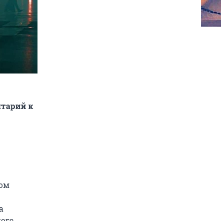
нтарий к
ком
а
ного