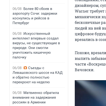
дизайнером, су
06/08
Более 80 сбоев в
Warner требует
аэропорту Сочи: задержки
механически хо
коснулись и рейсов в
бесконечные ра
Петербург
людей на ней в
цифровое будущ
06/08
Искусственный
интеллект впервые создал
врезались в соз
вирусы, не существующие в
природе. Они смогли
Похоже, врезали
уничтожить кишечную
палочку
выпить забывает
части «Воскреше
06/08
Съезды с
Вачовски.
Левашовского шоссе на КАД
и обратно полностью
перекроют на неделю
06/08
Матвиенко обратила
внимание на задержания
россиян в Армении