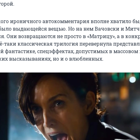
орой.
кого ироничного автокомментария вполне хватило бы
было выдающейся вещью. Но на нем Вачовски и Митч
я. Они возвращаются не просто в «Матрицу», а в конк
сё-таки классическая трилогия перевернула представ
ой фантастике, спецэффектах, допустимых в массовом
их высказываниях, но и о влюбленных.