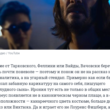
део / YouTube
ие от Тарковского, Феллини или Вайды, Вачовски бере
 почти поневоле — поэтому и похож он не на рассказ 
налитика, а на угарный стендап. Примерно как если б
сал забавную карикатуру на самого себя, пишущего
удного сына». Ирония тут есть не только в общих мест
еус появляется не в каноническом черном плаще, а в 
положности — канареечного цвета костюме, больше 
 или Виктюка. Да и играет его не Лоуренс Фишберн, 