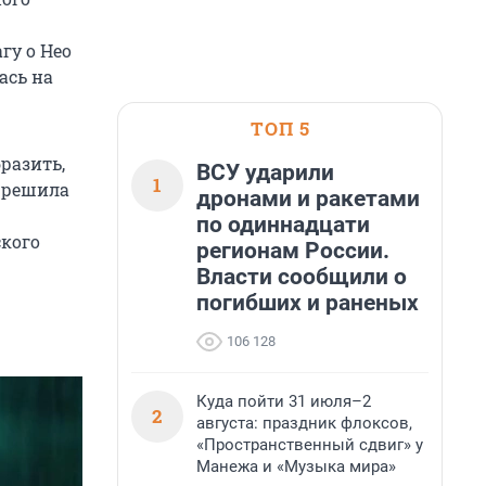
гу о Нео
ась на
ТОП 5
разить,
ВСУ ударили
1
и решила
дронами и ракетами
по одиннадцати
ского
регионам России.
Власти сообщили о
погибших и раненых
106 128
Куда пойти 31 июля–2
2
августа: праздник флоксов,
«Пространственный сдвиг» у
Манежа и «Музыка мира»