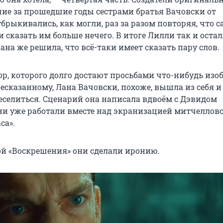
ие за прошедшие годы сестрами братья Вачовски от
рыкивались, как могли, раз за разом повторяя, что са
 сказать им больше нечего. В итоге Лилли так и остал
ана же решила, что всё-таки имеет сказать пару слов.
р, которого долго достают просьбами что-нибудь изоб
есказанному, Лана Вачовски, похоже, вышла из себя 
веселиться. Сценарий она написала вдвоём с Дэвидом
и уже работали вместе над экранизацией митчеллов
са».
ой «Воскрешения» они сделали иронию.