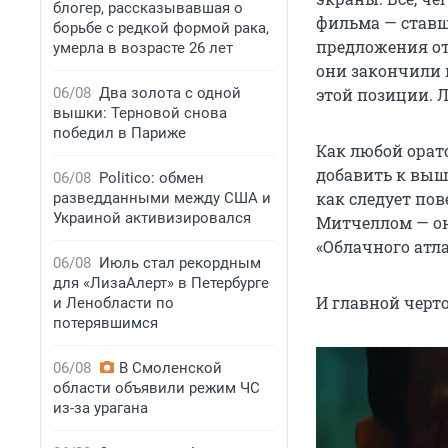
блогер, рассказывавшая о
фильма — ставш
борьбе с редкой формой рака,
предложения отб
умерла в возрасте 26 лет
они закончили и
06/08
Два золота с одной
этой позиции. Л
вышки: Терновой снова
победил в Париже
Как любой орато
добавить к выш
06/08
Politico: обмен
как следует по
разведданными между США и
Украиной активизировался
Митчеллом — он
«Облачного атла
06/08
Июль стал рекордным
для «ЛизаАлерт» в Петербурге
И главной черт
и Ленобласти по
потерявшимся
06/08
В Смоленской
области объявили режим ЧС
из-за урагана