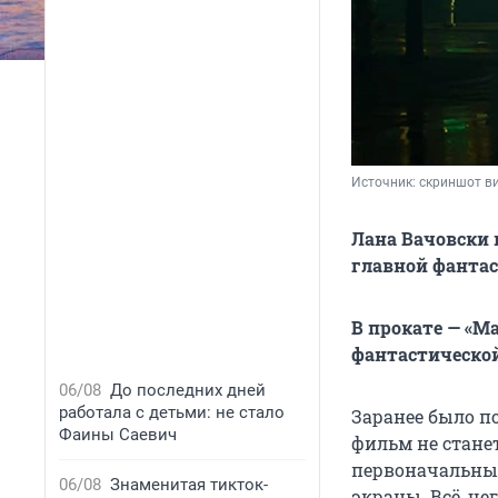
Источник: 
скриншот ви
Лана Вачовски
главной фантас
В прокате — «М
фантастической 
06/08
До последних дней
работала с детьми: не стало
Заранее было п
Фаины Саевич
фильм не станет
первоначальны
06/08
Знаменитая тикток-
экраны. Всё, че