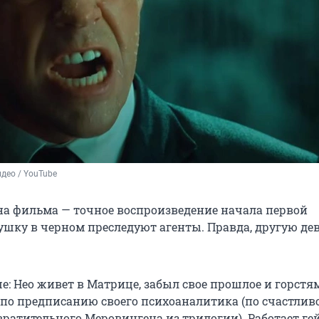
део / YouTube
на фильма — точное воспроизведение начала первой
ушку в черном преследуют агенты. Правда, другую де
е: Нео живет в Матрице, забыл свое прошлое и горстя
 по предписанию своего психоаналитика (по счастлив
вратительного Меровингена из трилогии). Работает ге