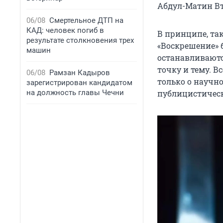
Абдул-Матин Вт
06/08
Смертельное ДТП на
КАД: человек погиб в
В принципе, та
результате столкновения трех
«Воскрешение» 
машин
останавливаютс
точку и тему. В
06/08
Рамзан Кадыров
только о научн
зарегистрирован кандидатом
на должность главы Чечни
публицистическ