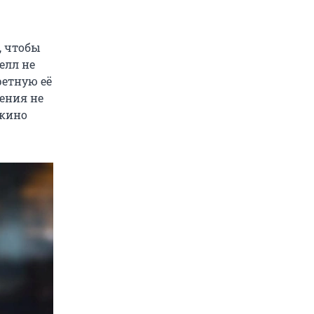
, чтобы
елл не
ретную её
ления не
 кино