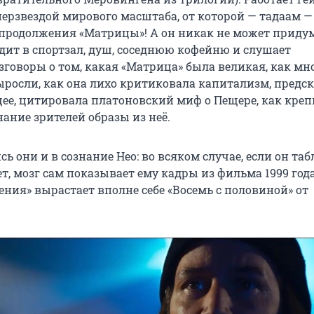
перзвездой мирового масштаба, от которой — тадаам —
 продолжения «Матрицы»! А он никак не может придум
дит в спортзал, душ, соседнюю кофейню и слушает
зговоры о том, какая «Матрица» была великая, как мн
ыросли, как она лихо критиковала капитализм, предс
ее, цитировала платоновский миф о Пещере, как креп
нание зрителей образы из неё.
сь они и в сознание Нео: во всяком случае, если он та
, мозг сам показывает ему кадры из фильма 1999 года
ния» вырастает вполне себе «Восемь с половиной» от