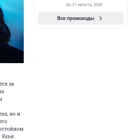
промокоду НАБЕРИ
До 31 августа, 2026
Все промокоды
тся за
на
ы
ах, но и
его
достойном
а Яхья