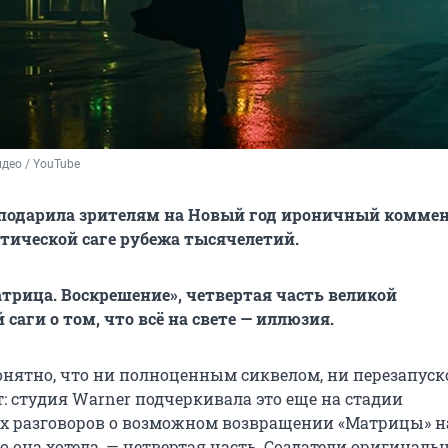
део / YouTube
 подарила зрителям на Новый год ироничный комме
тической саге рубежа тысячелетий.
атрица. Воскрешение», четвертая часть великой
саги о том, что всё на свете — иллюзия.
онятно, что ни полноценным сиквелом, ни перезапус
: студия Warner подчеркивала это еще на стадии
х разговоров о возможном возвращении «Матрицы» н
го она хотела, — четвертая часть. Создатели оригиналь