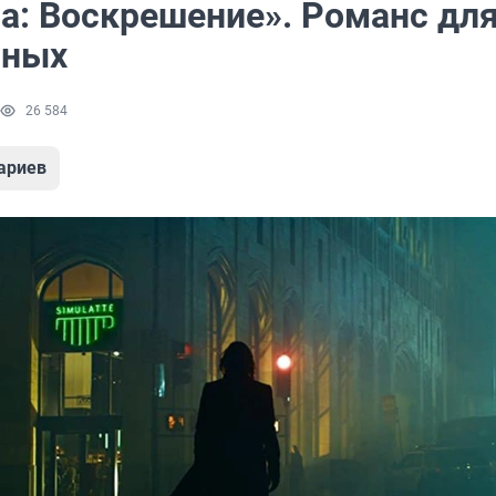
а: Воскрешение». Романс дл
нных
26 584
ариев