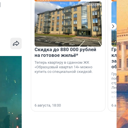
я
Скидка до 880 000 рублей
Группа
на готовое жильё*
клиен
застро
Теперь квартиру в сданном ЖК
област
«Образцовый квартал 14» можно
купить со специальной скидкой.
Группа А
победите
строител
Ленингра
номинац
клиенто
застройщ
6 августа, 18:00
6 августа,
области»