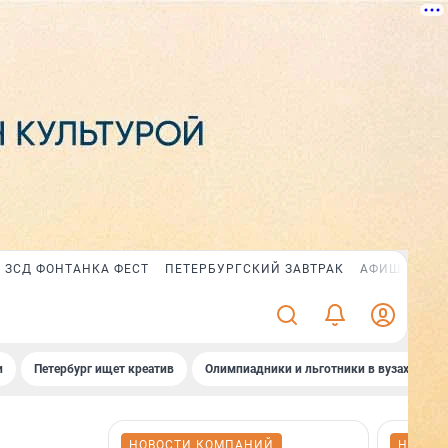
ЗСД ФОНТАНКА ФЕСТ
ПЕТЕРБУРГСКИЙ ЗАВТРАК
АФИША PLUS
и
Петербург ищет креатив
Олимпиадники и льготники в вузах СПб
НОВОСТИ КОМПАНИЙ
НОВОС