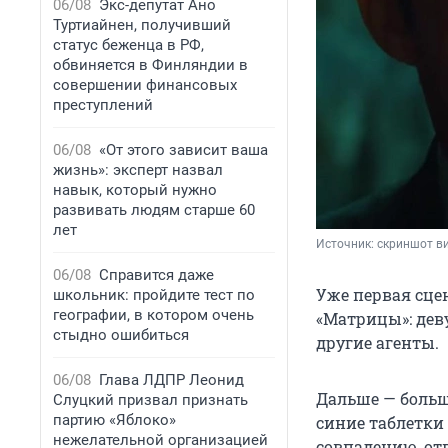
06/08
Экс-депутат Ано
Туртиайнен, получивший
статус беженца в РФ,
обвиняется в Финляндии в
совершении финансовых
преступлений
06/08
«От этого зависит ваша
жизнь»: эксперт назвал
навык, который нужно
развивать людям старше 60
лет
Источник: 
скриншот ви
06/08
Справится даже
Уже первая сце
школьник: пройдите тест по
географии, в котором очень
«Матрицы»: дев
стыдно ошибиться
другие агенты.
06/08
Глава ЛДПР Леонид
Дальше — больш
Слуцкий призвал признать
партию «Яблоко»
синие таблетки
нежелательной организацией
совпадению, от