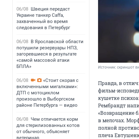
06/08
Швеция передаст
Украине танкер Caffa,
захваченный во время
следования в Петербург
06/08
В Ярославской области
потушили резервуары НПЗ,
загоревшиеся в результате
«самой массовой атаки
БПЛА»
Источник: 
скриншот ви
06/08
«Стоит скорая с
Правда, в отлич
включенными мигалками»:
фильм-исповедь
ДТП с мотоциклом
кушетке психоа
произошло в Выборгском
Рембрандт напи
районе Петербурга — видео
«Возвращение бл
06/08
Чем отличается корм
в мелочах. Морф
для стерилизованных котов
полной противо
от обычного, объясняет
плеча Евтушенко
ветеринар