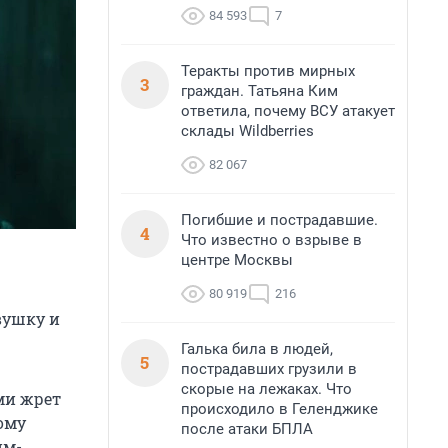
84 593
7
Теракты против мирных
3
граждан. Татьяна Ким
ответила, почему ВСУ атакует
склады Wildberries
82 067
Погибшие и пострадавшие.
4
Что известно о взрыве в
центре Москвы
80 919
216
вушку и
Галька била в людей,
5
пострадавших грузили в
скорые на лежаках. Что
ми жрет
происходило в Геленджике
ому
после атаки БПЛА
йм-