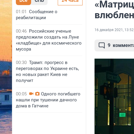
Все
СПБ
24 часа
«Матриц
01:01
Сообщение о
влюбле
реабилитации
16 декабря 2021, 13:52
00:46
Российские ученые
предложили создать на Луне
«кладбище» для космического
9
коммент
мусора
00:30
Трамп: прогресс в
переговорах по Украине есть,
но новых ракет Киев не
получит
00:05
Одного погибшего
нашли при тушении дачного
дома в Гатчине