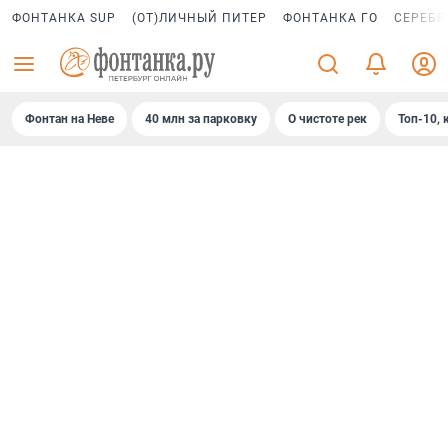
ФОНТАНКА SUP
(ОТ)ЛИЧНЫЙ ПИТЕР
ФОНТАНКА ГО
СЕРЕБР
Фонтан на Неве
40 млн за парковку
О чистоте рек
Топ-10, 