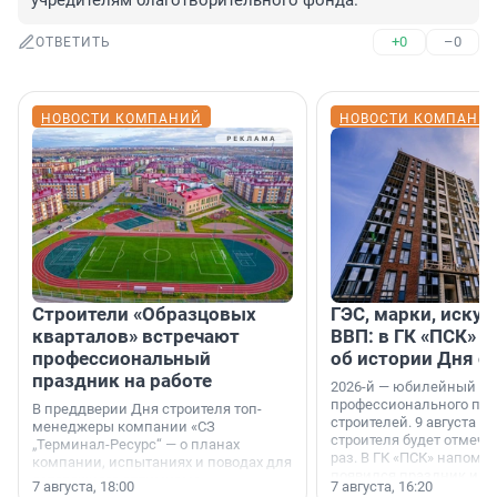
учредителям благотворительного фонда.
+0
–0
ОТВЕТИТЬ
НОВОСТИ КОМПАНИЙ
НОВОСТИ КОМПАНИ
Строители «Образцовых
ГЭС, марки, искус
кварталов» встречают
ВВП: в ГК «ПСК» р
профессиональный
об истории Дня с
праздник на работе
2026-й — юбилейный го
профессионального пр
В преддверии Дня строителя топ-
строителей. 9 августа 2
менеджеры компании «СЗ
строителя будет отмечат
„Терминал-Ресурс“ — о планах
раз. В ГК «ПСК» напомни
компании, испытаниях и поводах для
появился праздник и к
осторожного оптимизма.
7 августа, 18:00
7 августа, 16:20
поменялась роль строит