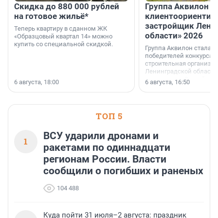
Скидка до 880 000 рублей
Группа Аквилон 
на готовое жильё*
клиентоориентир
застройщик Лени
Теперь квартиру в сданном ЖК
области» 2026
«Образцовый квартал 14» можно
купить со специальной скидкой.
Группа Аквилон стала 
победителей конкурса 
строительная организа
Ленинградской области 
номинации «Самый
6 августа, 18:00
6 августа, 16:50
клиентоориентированн
застройщик Ленинград
области».
ТОП 5
ВСУ ударили дронами и
1
ракетами по одиннадцати
регионам России. Власти
сообщили о погибших и раненых
104 488
Куда пойти 31 июля–2 августа: праздник