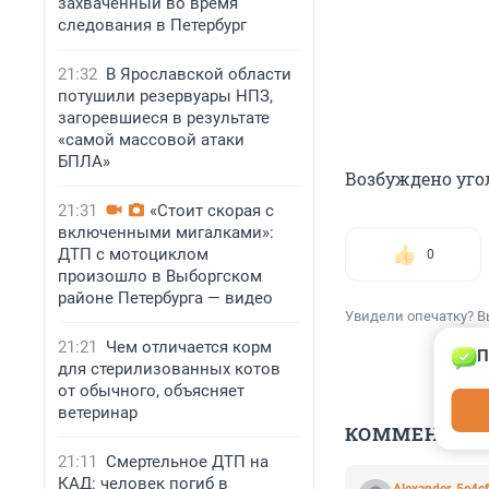
захваченный во время
следования в Петербург
21:32
В Ярославской области
потушили резервуары НПЗ,
загоревшиеся в результате
«самой массовой атаки
БПЛА»
Возбуждено уго
21:31
«Стоит скорая с
включенными мигалками»:
ДТП с мотоциклом
0
произошло в Выборгском
районе Петербурга — видео
Увидели опечатку? В
21:21
Чем отличается корм
П
для стерилизованных котов
от обычного, объясняет
ветеринар
КОММЕНТАР
21:11
Смертельное ДТП на
КАД: человек погиб в