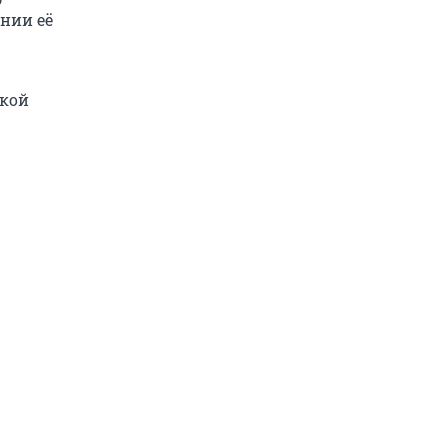
нии её
ской