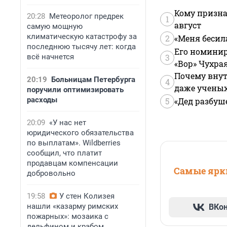
Кому призна
20:28
Метеоролог предрек
1
август
самую мощную
климатическую катастрофу за
2
«Меня бесил
последнюю тысячу лет: когда
Его номинир
всё начнется
3
«Вор» Чухра
Почему внут
20:19
Больницам Петербурга
4
даже учены
поручили оптимизировать
расходы
5
«Дед разбуш
20:09
«У нас нет
юридического обязательства
по выплатам». Wildberries
сообщил, что платит
продавцам компенсации
Самые ярки
добровольно
19:58
У стен Колизея
нашли «казарму римских
ВКо
пожарных»: мозаика с
дельфином и крабом