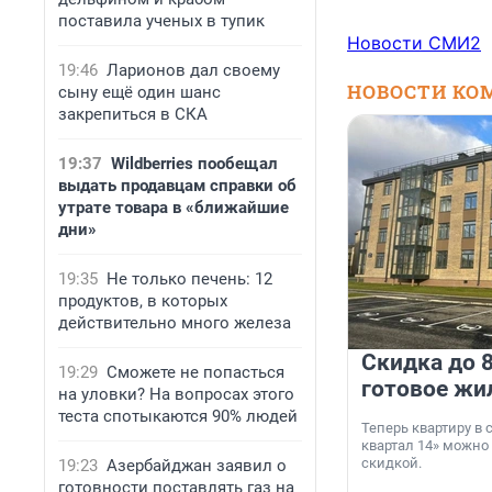
поставила ученых в тупик
Новости СМИ2
19:46
Ларионов дал своему
НОВОСТИ КО
сыну ещё один шанс
закрепиться в СКА
19:37
Wildberries пообещал
выдать продавцам справки об
утрате товара в «ближайшие
дни»
19:35
Не только печень: 12
продуктов, в которых
действительно много железа
Скидка до 8
19:29
Сможете не попасться
готовое жи
на уловки? На вопросах этого
теста спотыкаются 90% людей
Теперь квартиру в
квартал 14» можно
скидкой.
19:23
Азербайджан заявил о
готовности поставлять газ на