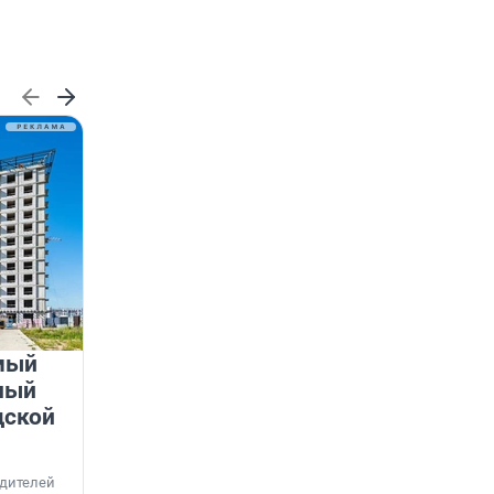
мый
«Лучший проект КРТ»
ный
Ленобласти — микрорайон
дской
«Город Звёзд»
Победителем профессионального конкурса
«Лучшая строительная организация 2025 года»
едителей
в номинации «За лучший проект комплексного