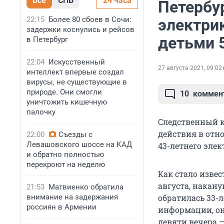
Все
СПБ
24 часа
Петербу
22:15
Более 80 сбоев в Сочи:
электри
задержки коснулись и рейсов
детьми 5
в Петербург
22:04
Искусственный
27 августа 2021, 09:02
интеллект впервые создал
вирусы, не существующие в
природе. Они смогли
10
коммен
уничтожить кишечную
палочку
Следственный к
действия в отн
22:00
Съезды с
Левашовского шоссе на КАД
43-летнего элек
и обратно полностью
перекроют на неделю
Как стало изве
августа, накан
21:53
Матвиенко обратила
внимание на задержания
обратилась 33-
россиян в Армении
информации, она
девяти вечера 