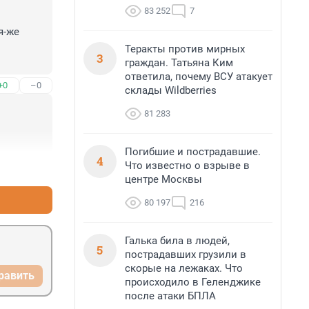
83 252
7
-же 
Теракты против мирных
3
граждан. Татьяна Ким
овно. а 
ответила, почему ВСУ атакует
+0
–0
склады Wildberries
81 283
Погибшие и пострадавшие.
4
Что известно о взрыве в
+0
–0
центре Москвы
80 197
216
Галька била в людей,
5
пострадавших грузили в
скорые на лежаках. Что
равить
происходило в Геленджике
после атаки БПЛА