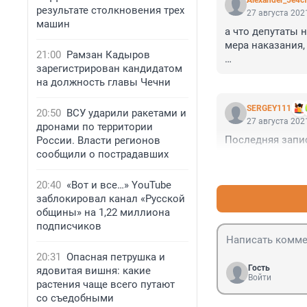
Alexander_5e4c
результате столкновения трех
27 августа 2021
машин
а что депутаты н
мера наказания, 
21:00
Рамзан Кадыров
зарегистрирован кандидатом
а то на днях 2 
на должность главы Чечни
мужику корячила
SERGEY111
20:50
ВСУ ударили ракетами и
27 августа 2021
дронами по территории
Последняя запись
России. Власти регионов
сообщили о пострадавших
20:40
«Вот и все…» YouTube
заблокировал канал «Русской
общины» на 1,22 миллиона
подписчиков
20:31
Опасная петрушка и
Гость
ядовитая вишня: какие
Войти
растения чаще всего путают
со съедобными