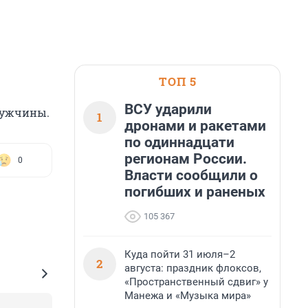
ТОП 5
ВСУ ударили
 мужчины.
1
дронами и ракетами
по одиннадцати
регионам России.
0
Власти сообщили о
погибших и раненых
105 367
Куда пойти 31 июля–2
2
августа: праздник флоксов,
«Пространственный сдвиг» у
Манежа и «Музыка мира»