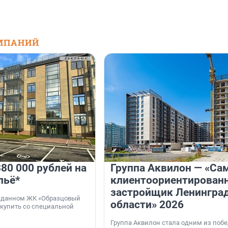
МПАНИЙ
80 000 рублей на
Группа Аквилон — «Са
льё*
клиентоориентирован
застройщик Ленингра
 сданном ЖК «Образцовый
области» 2026
 купить со специальной
Группа Аквилон стала одним из поб