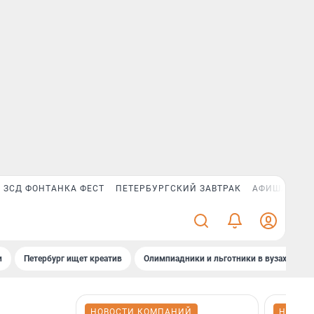
ЗСД ФОНТАНКА ФЕСТ
ПЕТЕРБУРГСКИЙ ЗАВТРАК
АФИША PLUS
и
Петербург ищет креатив
Олимпиадники и льготники в вузах СПб
НОВОСТИ КОМПАНИЙ
НОВОС