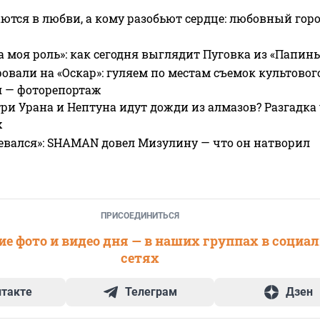
ются в любви, а кому разобьют сердце: любовный гор
а моя роль»: как сегодня выглядит Пуговка из «Папин
овали на «Оскар»: гуляем по местам съемок культово
я — фоторепортаж
ри Урана и Нептуна идут дожди из алмазов? Разгадка
х
евался»: SHAMAN довел Мизулину — что он натворил
ПРИСОЕДИНИТЬСЯ
е фото и видео дня — в наших группах в социа
сетях
нтакте
Телеграм
Дзен