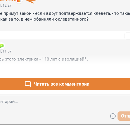
fced16b74
, 12:27
е примут закон - если вдруг подтверждается клевета, - то такая
как за то, в чем обвиняли оклеветанного? 

году условно дали женщине, оклеветавшей сожителя, причем усл
сь десяточка и не условно.
, 11:57
 этого электрика - " 10 лет с изоляцией" .
Читать все комментарии
Отп