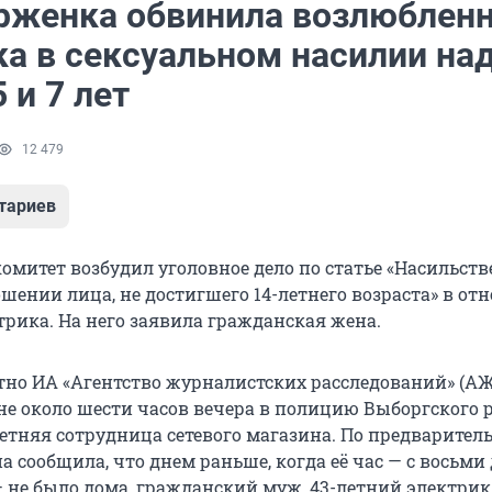
рженка обвинила возлюбленн
ка в сексуальном насилии на
 и 7 лет
12 479
тариев
омитет возбудил уголовное дело по статье «Насильст
ошении лица, не достигшего 14-летнего возраста» в о
трика. На него заявила гражданская жена.
стно ИА «Агентство журналистских расследований» (АЖ
уне около шести часов вечера в полицию Выборгского 
летняя сотрудница сетевого магазина. По предварител
 сообщила, что днем раньше, когда её час — с восьми 
— не было дома, гражданский муж, 43-летний электрик