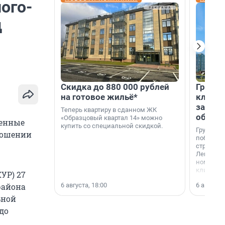
ого-
д
Скидка до 880 000 рублей
Группа
на готовое жильё*
клиен
застро
Теперь квартиру в сданном ЖК
област
«Образцовый квартал 14» можно
венные
купить со специальной скидкой.
Группа А
тношении
победите
строител
Ленингра
номинац
клиенто
УР) 27
застройщ
6 августа, 18:00
6 августа,
района
области»
ьной
до
,