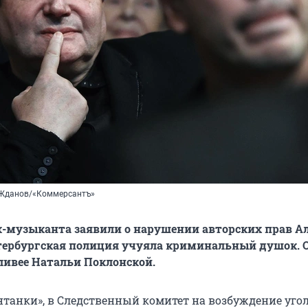
 Жданов/«Коммерсантъ»
-музыканта заявили о нарушении авторских прав А
тербургская полиция учуяла криминальный душок. 
ливее Натальи Поклонской.
танки», в Следственный комитет на возбуждение уго