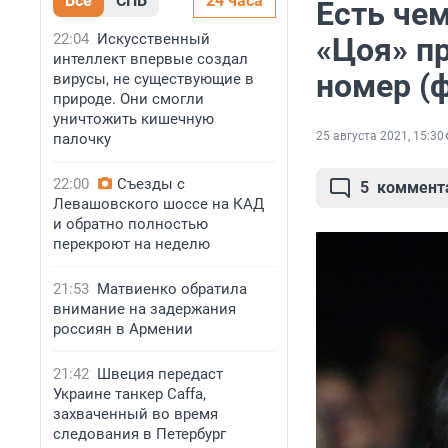
Все
СПБ
24 часа
Есть чем
22:04
Искусственный
«Цоя» п
интеллект впервые создал
номер (
вирусы, не существующие в
природе. Они смогли
уничтожить кишечную
25 августа 2021, 15:30
палочку
22:00
Съезды с
5
коммент
Левашовского шоссе на КАД
и обратно полностью
перекроют на неделю
21:53
Матвиенко обратила
внимание на задержания
россиян в Армении
21:42
Швеция передаст
Украине танкер Caffa,
захваченный во время
следования в Петербург