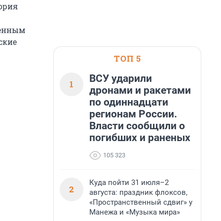
ория
венным
ские
ТОП 5
ВСУ ударили
1
дронами и ракетами
по одиннадцати
регионам России.
Власти сообщили о
погибших и раненых
105 323
Куда пойти 31 июля–2
2
августа: праздник флоксов,
«Пространственный сдвиг» у
Манежа и «Музыка мира»