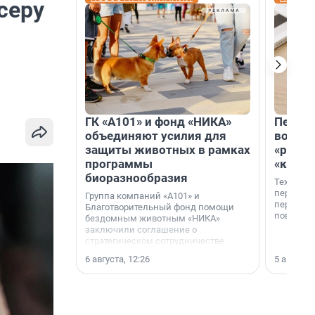
ссеру
ГК «А101» и фонд «НИКА»
Петер
объединяют усилия для
возвр
защиты животных в рамках
«раскл
программы
«книж
биоразнообразия
Технолог
перестае
Группа компаний «А101» и
переходи
Благотворительный фонд помощи
повседне
бездомным животным «НИКА»
заключили соглашение о
стратегическом сотрудничестве.
6 августа, 12:26
5 августа,