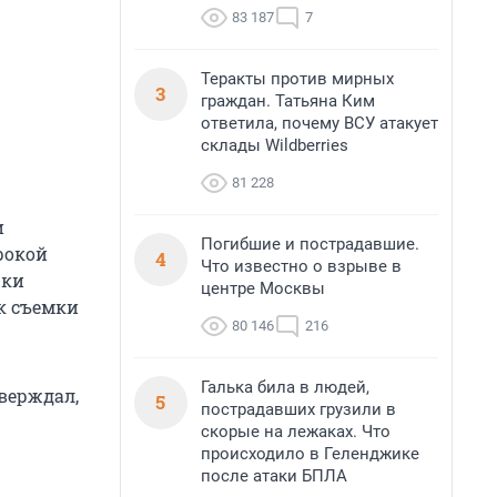
83 187
7
Теракты против мирных
3
граждан. Татьяна Ким
ответила, почему ВСУ атакует
склады Wildberries
81 228
и
Погибшие и пострадавшие.
рокой
4
Что известно о взрыве в
шки
центре Москвы
ак съемки
80 146
216
Галька била в людей,
тверждал,
5
пострадавших грузили в
скорые на лежаках. Что
происходило в Геленджике
после атаки БПЛА