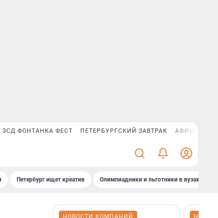
ЗСД ФОНТАНКА ФЕСТ
ПЕТЕРБУРГСКИЙ ЗАВТРАК
АФИША PLUS
и
Петербург ищет креатив
Олимпиадники и льготники в вузах СПб
НОВОСТИ КОМПАНИЙ
НОВОС