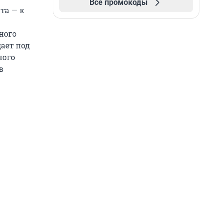
Все промокоды
та — к
ного
ает под
ного
в