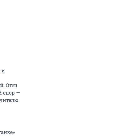
 и
й. Отец
й спор —
Учителю
танке»