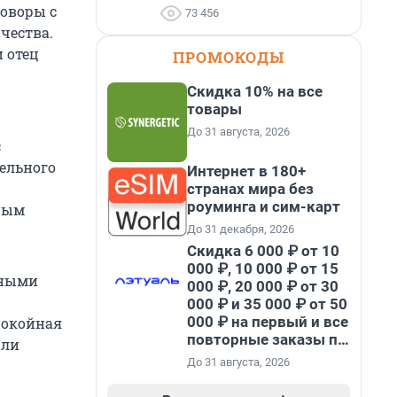
говоры с
73 456
чества.
и отец
ПРОМОКОДЫ
Скидка 10% на все
товары
До 31 августа, 2026
с
тельного
Интернет в 180+
странах мира без
роуминга и сим-карт
ьным
До 31 декабря, 2026
Скидка 6 000 ₽ от 10
000 ₽, 10 000 ₽ от 15
вными
000 ₽, 20 000 ₽ от 30
000 ₽ и 35 000 ₽ от 50
000 ₽ на первый и все
покойная
повторные заказы по
али
промокоду НАБЕРИ
До 31 августа, 2026