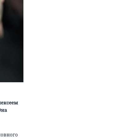
лексеем
Она
ловного