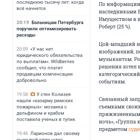
последнюю тысячу лет: когда
По информации «
всё начнется
наследниками В
Имуществом в ви
20:19
Больницам Петербурга
Роберт (25 %).
поручили оптимизировать
расходы
Цой-младший н
20:09
«У нас нет
изображений, п
юридического обязательства
музыкантом. Ро
по выплатам». Wildberries
решения хотел 
сообщил, что платит
категорический
продавцам компенсации
добровольно
событиям.
19:58
У стен Колизея
Связанный запр
нашли «казарму римских
съемками своих 
пожарных»: мозаика с
дельфином и крабом
прижизненными
поставила ученых в тупик
ночь», «Группа 
предметом
суде
19:46
Ларионов дал своему
сыну ещё один шанс