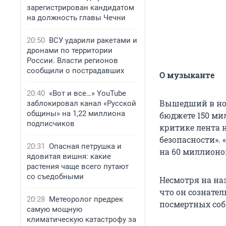
зарегистрирован кандидатом
на должность главы Чечни
20:50
ВСУ ударили ракетами и
дронами по территории
России. Власти регионов
сообщили о пострадавших
О музыканте
20:40
«Вот и все…» YouTube
Вышедший в ноя
заблокировал канал «Русской
общины» на 1,22 миллиона
бюджете 150 мил
подписчиков
критике лента 
безопасности». 
20:31
Опасная петрушка и
на 60 миллионо
ядовитая вишня: какие
растения чаще всего путают
со съедобными
Несмотря на наз
что он сознате
20:28
Метеоролог предрек
посмертных соб
самую мощную
климатическую катастрофу за