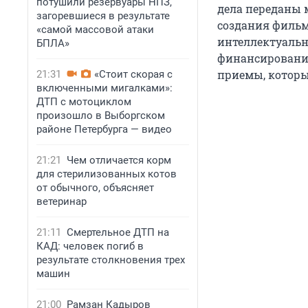
потушили резервуары НПЗ,
дела переданы 
загоревшиеся в результате
создания фильм
«самой массовой атаки
интеллектуальн
БПЛА»
финансировани
приемы, которые
21:31
«Стоит скорая с
включенными мигалками»:
ДТП с мотоциклом
произошло в Выборгском
районе Петербурга — видео
21:21
Чем отличается корм
для стерилизованных котов
от обычного, объясняет
ветеринар
21:11
Смертельное ДТП на
КАД: человек погиб в
результате столкновения трех
машин
21:00
Рамзан Кадыров