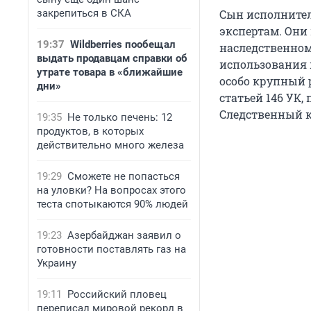
закрепиться в СКА
Сын исполнител
экспертам. Они
19:37
Wildberries пообещал
наследственном
выдать продавцам справки об
использования п
утрате товара в «ближайшие
особо крупный 
дни»
статьей 146 УК
Следственный к
19:35
Не только печень: 12
продуктов, в которых
действительно много железа
19:29
Сможете не попасться
на уловки? На вопросах этого
теста спотыкаются 90% людей
19:23
Азербайджан заявил о
готовности поставлять газ на
Украину
19:11
Российский пловец
переписал мировой рекорд в