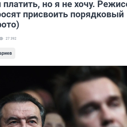
 платить, но я не хочу. Режи
росят присвоить порядковый
фото)
27 392
ариев