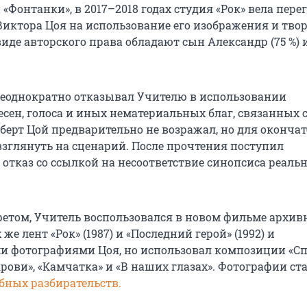
Фонтанки», в 2017–2018 годах студия «Рок» вела пере
иктора Цоя на использование его изображения и твор
де авторского права обладают сын Александр (75 %) 
еоднократно отказывал Учителю в использовании
есен, голоса и иных нематериальных благ, связанных 
берт Цой предварительно не возражал, но для оконча
взглянуть на сценарий. После прочтения поступил
 отказ со ссылкой на несоответствие синопсиса реал
етом, Учитель воспользовался в новом фильме архи
же лент «Рок» (1987) и «Последний герой» (1992) и
 фотографиями Цоя, но использовал композиции «С
крови», «Камчатка» и «В наших глазах». Фотографии ст
бных разбирательств.