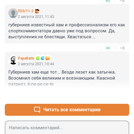
+0
–0
П33/11-2
2 августа 2021, 11:43
губерниев известный хам и профессионализм его как 
спорткомментатора давно уже под вопросом. Да, 
выступления не блестящи. Хвастаться 
спортчиновникам нечем. Однако простым 
+0
–0
наблюдателям, которые и пальцем не ударили, чтобы 
было лучше, кричать"провал" - некомильфо. Лучше бы 
PapaKarlo
на "западников" наезжал, что вещают о не очень 
2 августа 2021, 10:44
"чистых" россиянах под нейтральным флагом.
Губерниев хам еще тот... Везде лезет как затычка. 
Возомнил се6я великим и всезнающим. Квасной 
патриот, ё-пе-ре-се-те
+1
–0
Читать все комментарии