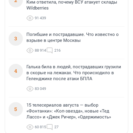
2
Ким ответила, почему ВСУ атакует склады
Wildberries
91 439
Погибшие и пострадавшие. Что известно о
3
взрыве в центре Москвы
88 914
216
Галька била в людей, пострадавших грузили
4
в скорые на лежаках. Что происходило в
Геленджике после атаки БПЛА
83 049
15 телесериалов августа — выбор
5
«Фонтанки»: «Коп-звезда», новые «Тед
Лассо» и «Джек Ричер», «Одержимость»
60 815
27