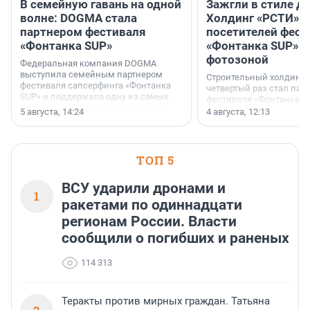
В семейную гавань на одной
Зажгли в стиле ди
волне: DOGMA стала
Холдинг «РСТИ» 
партнером фестиваля
посетителей фест
«Фонтанка SUP»
«Фонтанка SUP» я
фотозоной
Федеральная компания DOGMA
выступила семейным партнером
Строительный холдинг 
фестиваля сапсерфинга «Фонтанка
четвертый раз стал пар
SUP» и поддержала одну из самых
фестиваля «Фонтанка S
ярких и романтичных номинаций —
раз компания стремится
5 августа, 14:24
4 августа, 12:13
«SUP-свадьба».
привезти корпоративну
и подарить настоящий 
посетителям фестиваля
необычной фотозоне.
ТОП 5
ВСУ ударили дронами и
1
ракетами по одиннадцати
регионам России. Власти
сообщили о погибших и раненых
114 313
Теракты против мирных граждан. Татьяна