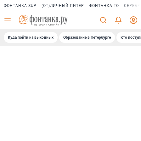
ФОНТАНКА SUP
(ОТ)ЛИЧНЫЙ ПИТЕР
ФОНТАНКА ГО
СЕРЕБР
Куда пойти на выходных
Образование в Петербурге
Кто поступ