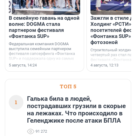
В семейную гавань на одной
Зажгли в стиле ди
волне: DOGMA стала
Холдинг «РСТИ» 
партнером фестиваля
посетителей фест
«Фонтанка SUP»
«Фонтанка SUP» я
фотозоной
Федеральная компания DOGMA
выступила семейным партнером
Строительный холдинг 
фестиваля сапсерфинга «Фонтанка
четвертый раз стал пар
SUP» и поддержала одну из самых
фестиваля «Фонтанка S
ярких и романтичных номинаций —
раз компания стремится
5 августа, 14:24
4 августа, 12:13
«SUP-свадьба».
привезти корпоративну
и подарить настоящий 
посетителям фестиваля
необычной фотозоне.
ТОП 5
Галька била в людей,
1
пострадавших грузили в скорые
на лежаках. Что происходило в
Геленджике после атаки БПЛА
91 272