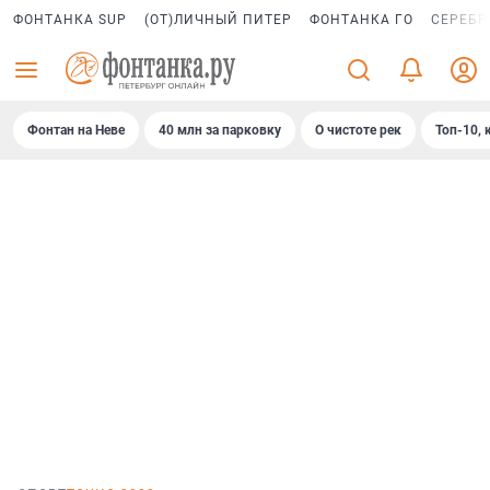
ФОНТАНКА SUP
(ОТ)ЛИЧНЫЙ ПИТЕР
ФОНТАНКА ГО
СЕРЕБР
Фонтан на Неве
40 млн за парковку
О чистоте рек
Топ-10, 