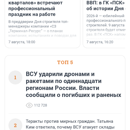
кварталов» встречают
ВВП: в ГК «ПСК» р
профессиональный
об истории Дня с
праздник на работе
2026-й — юбилейный го
профессионального пр
В преддверии Дня строителя топ-
строителей. 9 августа 2
менеджеры компании «СЗ
строителя будет отмечат
„Терминал-Ресурс“ — о планах
раз. В ГК «ПСК» напомни
компании, испытаниях и поводах для
появился праздник и к
осторожного оптимизма.
7 августа, 18:00
7 августа, 16:20
поменялась роль строит
ТОП 5
ВСУ ударили дронами и
1
ракетами по одиннадцати
регионам России. Власти
сообщили о погибших и раненых
112 728
Теракты против мирных граждан. Татьяна
2
Ким ответила, почему ВСУ атакует склады