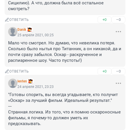
Сицилию). А что, должна была всё остальное 
смотреть?
+0
–0
ОТВЕТИТЬ
Danik
25 апреля 2021, 00:25
Мало что смотрел. Но думаю, что невелика потеря. 
Сколько было нытья про Титанник, а он никакой, да и 
почти сразу забылся. Оскар - раскрученное и 
распиаренное шоу. Часто пустоты!)
+0
–0
ОТВЕТИТЬ
lenten
24 апреля 2021, 23:23
"Готовы спорить, вы всегда угадываете, кто получит 
«Оскар» за лучший фильм. Идеальный результат."

---

Странная логика. Из того, что я помню оскароносные 
фильмы, я почему-то должен уметь их 
предсказывать.