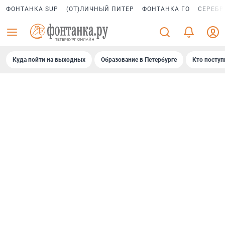
ФОНТАНКА SUP
(ОТ)ЛИЧНЫЙ ПИТЕР
ФОНТАНКА ГО
СЕРЕБР
Куда пойти на выходных
Образование в Петербурге
Кто поступ