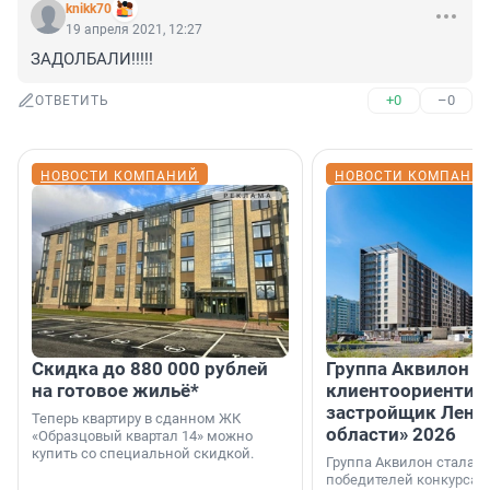
knikk70
19 апреля 2021, 12:27
ЗАДОЛБАЛИ!!!!!
+0
–0
ОТВЕТИТЬ
НОВОСТИ КОМПАНИЙ
НОВОСТИ КОМПАНИ
Скидка до 880 000 рублей
Группа Аквилон 
на готовое жильё*
клиентоориентир
застройщик Лени
Теперь квартиру в сданном ЖК
области» 2026
«Образцовый квартал 14» можно
купить со специальной скидкой.
Группа Аквилон стала 
победителей конкурса 