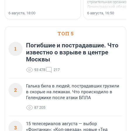
строительная организа
Ленинградской области 
номинации «Самый
6 августа, 18:00
6 августа, 16:50
клиентоориентированн
застройщик Ленинград
области».
ТОП 5
Погибшие и пострадавшие. Что
1
известно о взрыве в центре
Москвы
93 478
217
Галька била в людей, пострадавших грузили
2
в скорые на лежаках. Что происходило в
Геленджике после атаки БПЛА
87 205
15 телесериалов августа — выбор
3
«Фонтанки»: «Коп-звезда», новые «Тед