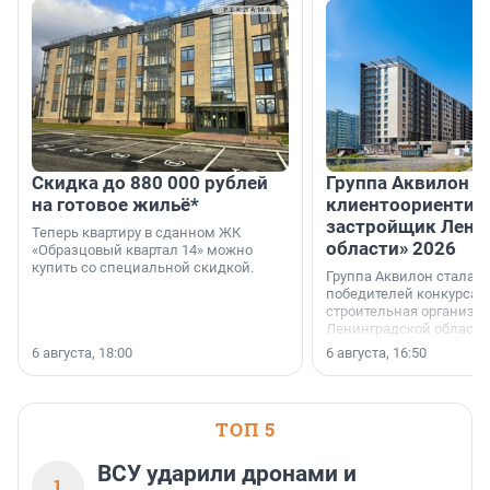
Скидка до 880 000 рублей
Группа Аквилон 
на готовое жильё*
клиентоориентир
застройщик Лени
Теперь квартиру в сданном ЖК
области» 2026
«Образцовый квартал 14» можно
купить со специальной скидкой.
Группа Аквилон стала 
победителей конкурса 
строительная организа
Ленинградской области 
номинации «Самый
6 августа, 18:00
6 августа, 16:50
клиентоориентированн
застройщик Ленинград
области».
ТОП 5
ВСУ ударили дронами и
1