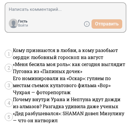
Гость
Отправить
Войти
Кому признаются в любви, а кому разобьют
1
сердце: любовный гороскоп на август
«Меня бесила моя роль»: как сегодня выглядит
2
Пуговка из «Папиных дочек»
Его номинировали на «Оскар»: гуляем по
3
местам съемок культового фильма «Вор»
Чухрая — фоторепортаж
Почему внутри Урана и Нептуна идут дожди
4
из алмазов? Разгадка удивила даже ученых
«Дед разбушевался»: SHAMAN довел Мизулину
5
— что он натворил