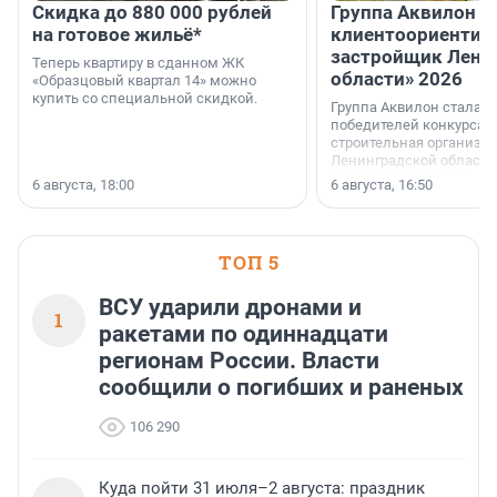
Скидка до 880 000 рублей
Группа Аквилон 
на готовое жильё*
клиентоориентир
застройщик Лени
Теперь квартиру в сданном ЖК
области» 2026
«Образцовый квартал 14» можно
купить со специальной скидкой.
Группа Аквилон стала 
победителей конкурса 
строительная организа
Ленинградской области 
номинации «Самый
6 августа, 18:00
6 августа, 16:50
клиентоориентированн
застройщик Ленинград
области».
ТОП 5
ВСУ ударили дронами и
1
ракетами по одиннадцати
регионам России. Власти
сообщили о погибших и раненых
106 290
Куда пойти 31 июля–2 августа: праздник