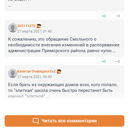
Город глупость делает то, что идет на поводу у 
+0
–0
"местных". 

Приняли стратегию развития сильных школ в 
265111270
спальниках, так придерживайтесь ее до конца, а не 
27 марта 2021, 01:40
размывайте. 

К сожалению, это обращение Смольного о 
Всем мил не будешь.
необходимости внесения изменений в распоряжение 
администрации Приморского района, равно нулю.

В прошлом году был отказ в приеме в первый класс 
+0
–0
даже с постоянной регистрацией на закрепленной 
территории по причине "отсутствие свободных мест", 
Капитан Очевидность2
который был признан законным как прокуратурой, 
27 марта 2021, 00:49
так и судами первой и апелляционной инстанций.

Если брать из окружающих домов всех, кого попало, 
В таком случае, Смольному и его комитету по 
то "элитная" школа очень быстро перестанет быть 
образованию лучше или крестик снять, или трусы 
именно "элитной".

надеть.
Это же всё же не просто какая-то средняя школа.
+0
–0
Читать все комментарии