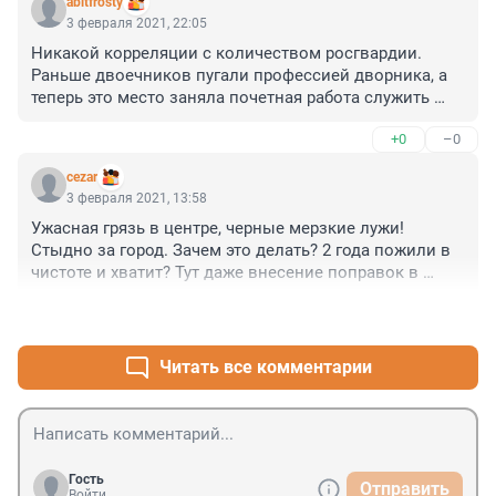
abitfrosty
3 февраля 2021, 22:05
Никакой корреляции с количеством росгвардии. 
Раньше двоечников пугали профессией дворника, а 
теперь это место заняла почетная работа служить 
продолжением дубинки. Поэтому и двоечники нынче 
+0
–0
не сильно напрягаются. Особо отличившихся 
маргиналов из маргиналов даже наградят, при этом 
cezar
не обязательно отличаться в лучшую сторону.
3 февраля 2021, 13:58
Ужасная грязь в центре, черные мерзкие лужи! 
Стыдно за город. Зачем это делать? 2 года пожили в 
чистоте и хватит? Тут даже внесение поправок в 
конституцию на запрет использования соли не 
+0
–0
поможет!!)
Читать все комментарии
Гость
Отправить
Войти