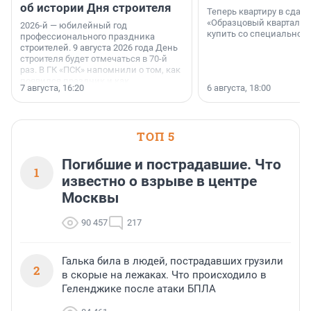
об истории Дня строителя
Теперь квартиру в сда
«Образцовый квартал 1
2026-й — юбилейный год
купить со специальной 
профессионального праздника
строителей. 9 августа 2026 года День
строителя будет отмечаться в 70-й
раз. В ГК «ПСК» напомнили о том, как
появился праздник и как
7 августа, 16:20
6 августа, 18:00
поменялась роль строительства.
ТОП 5
Погибшие и пострадавшие. Что
1
известно о взрыве в центре
Москвы
90 457
217
Галька била в людей, пострадавших грузили
2
в скорые на лежаках. Что происходило в
Геленджике после атаки БПЛА