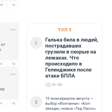
+0
–0
ТОП 5
Галька била в людей,
1
от 
пострадавших
 
грузили в скорые на
лежаках. Что
происходило в
+1
–0
Геленджике после
атаки БПЛА
91 135
зу 
15 телесериалов августа —
2
выбор «Фонтанки»: «Коп-
+1
–0
звезда», новые «Тед Лассо»