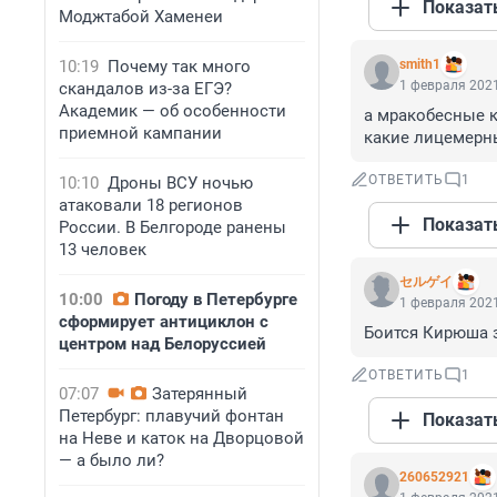
Показат
Моджтабой Хаменеи
10:19
Почему так много
smith1
1 февраля 2021
скандалов из-за ЕГЭ?
Академик — об особенности
а мракобесные к
приемной кампании
какие лицемерн
ОТВЕТИТЬ
1
10:10
Дроны ВСУ ночью
атаковали 18 регионов
Показат
России. В Белгороде ранены
13 человек
セルゲイ
10:00
Погоду в Петербурге
1 февраля 2021
сформирует антициклон с
Боится Кирюша 
центром над Белоруссией
ОТВЕТИТЬ
1
07:07
Затерянный
Петербург: плавучий фонтан
Показат
на Неве и каток на Дворцовой
— а было ли?
260652921