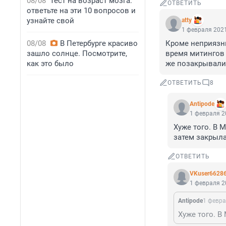
08/08
Тест на возраст мозга:
ОТВЕТИТЬ
ответьте на эти 10 вопросов и
узнайте свой
atty
1 февраля 2021
08/08
В Петербурге красиво
Кроме неприязни
зашло солнце. Посмотрите,
время митингов 
как это было
же позакрывали 
ОТВЕТИТЬ
8
Antipode
1 февраля 2
Хуже того. В 
затем закрыл
ОТВЕТИТЬ
VKuser6628
1 февраля 2
Antipode
1 февра