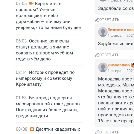
1 февраля 2021
07:05
Вертолеты в
Задолбали со св
прошлом? Ученые
возвращают в небо
ОТВЕТИТЬ
дирижабли — почему они
уверены, что за ними будущее
Печенеги и по
1 февраля 2021
06:03
Осенние каникулы
Зарубежные силы 
станут дольше, а зимние
сократят в новом учебном
ОТВЕТИТЬ
году: в чём дело
killbeachtrash
1 февраля 2021
02:14
Историк проведет по
имперскому и советскому
Молодежь просто
Кронштадту
молодежь. Мы мо
Молодежь просто
что бы для того
01:53
Белгород подвергся
вкалывают их ро
массированной атаке дронов.
найти прилично 
Пострадавших более десяти,
производств и с
среди них дети
16 лет все прек
08/08
Десятки квадратных
ОТВЕТИТЬ