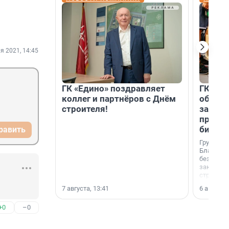
я 2021, 14:45
ГК «Едино» поздравляет
ГК «А1
коллег и партнёров с Днём
объеди
строителя!
защит
прогр
биора
равить
Группа к
Благотв
бездомн
заключил
стратеги
7 августа, 13:41
6 августа,
+0
–0