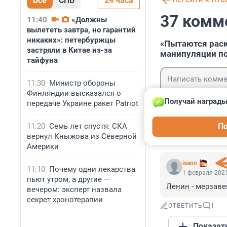
Все
СПБ
24 часа
ПЕРЕЙТИ К ПУ
37 комм
11:40
«Должны
вылететь завтра, но гарантий
никаких»: петербуржцы
«Пытаются раск
застряли в Китае из-за
манипуляции по
тайфуна
11:30
Министр обороны
Финляндии высказался о
Получай награды
передаче Украине ракет Patriot
Гость
11:20
Семь лет спустя: СКА
По
Войти
вернул Кныжова из Северной
Америки
isaon
11:10
Почему одни лекарства
1 февраля 2021
пьют утром, а другие —
Ленин - мерзаве
вечером: эксперт назвала
секрет хронотерапии
ОТВЕТИТЬ
1
Показат