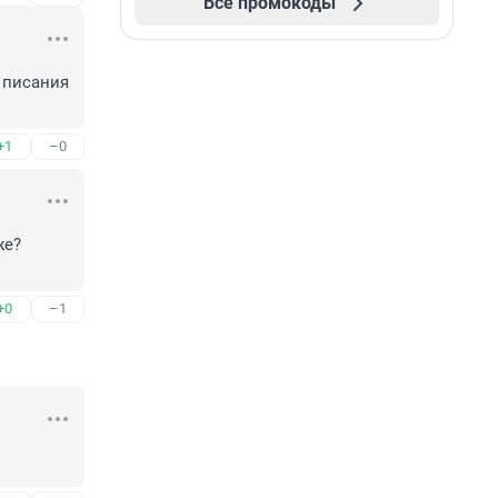
Все промокоды
писания 
+1
–0
е? 
+0
–1