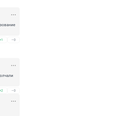
зование 
+1
–0
олчали 
+2
–0