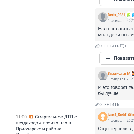
Boris_93*1
1 февраля 2021
Надо полагать 
молодёжи он личн
ОТВЕТИТЬ
1
Показат
Владислав М
1 февраля 2021
И это говорят т
бы лучше!
ОТВЕТИТЬ
ivan5_5e4d10fe
11:00
Смертельное ДТП с
1 февраля 2021
вездеходом произошло в
Отцы терпели, д
Приозерском районе