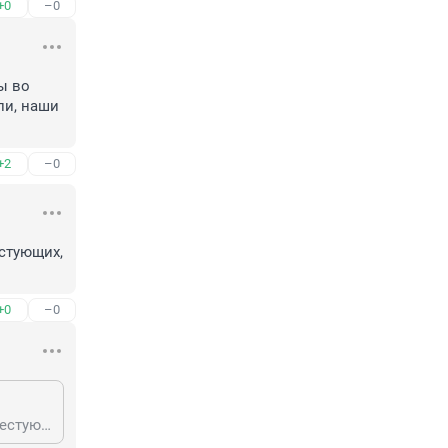
+0
–0
 во 
и, наши 
+2
–0
стующих, 
+0
–0
Хуже того. В Москве несколько церковь на Сретенке, сначала впустив протестующих, затем закрыла ворота и вызвала ОМОН.