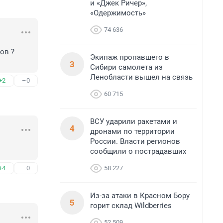
и «Джек Ричер»,
«Одержимость»
74 636
в ?

Экипаж пропавшего в
3
Сибири самолета из
Ленобласти вышел на связь
+2
–0
60 715
ВСУ ударили ракетами и
4
дронами по территории
России. Власти регионов
сообщили о пострадавших
58 227
+4
–0
Из-за атаки в Красном Бору
5
горит склад Wildberries
52 509