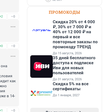
ПРОМОКОДЫ
+2
–0
Скидка 20% от 4 000
₽, 30% от 7 000 ₽ и
40% от 12 000 ₽ на
первый и все
повторные заказы по
+0
–0
промокоду ТРЕНД
До 15 августа, 2026
35 дней бесплатного
доступа к подписке
она 
Иви для новых
пользователей
словия 
До 31 августа, 2026
идит как 
Скидка 5% на все
жно 
сертификаты
ия 
До 1 января, 2027
же в 14-
+1
–0