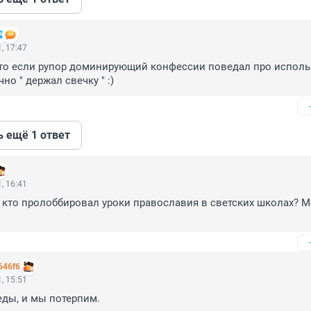
, 17:47
что если рупор доминирующий конфессии поведал про исполь
о " держал свечку " :)
ь ещё 1 ответ
, 16:41
е, кто пролоббировал уроки православия в светских школах? М
646f6
, 15:51
еды, и мы потерпим.