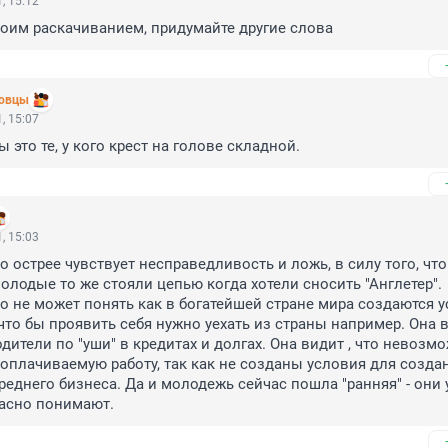
, 15:12
оим раскачиванием, придумайте другие слова
ловцы
, 15:07
это те, у кого крест на голове складной.
, 15:03
 острее чувствует несправедливость и ложь, в силу того, что 
лодые то же стояли цепью когда хотели сносить "Англетер". 
 не может понять как в богатейшей стране мира создаются у
 что бы проявить себя нужно уехать из страны например. Она в
дители по "уши" в кредитах и долгах. Она видит , что невозмо
оплачиваемую работу, так как не созданы условия для создан
реднего бизнеса. Да и молодежь сейчас пошла "ранняя" - они у
расно понимают.