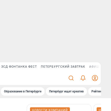
ЗСД ФОНТАНКА ФЕСТ
ПЕТЕРБУРГСКИЙ ЗАВТРАК
АФИША PLUS
Образование в Петербурге
Петербург ищет креатив
Рейтинги «Фо
НОВОСТИ КОМПАНИЙ
НОВОС