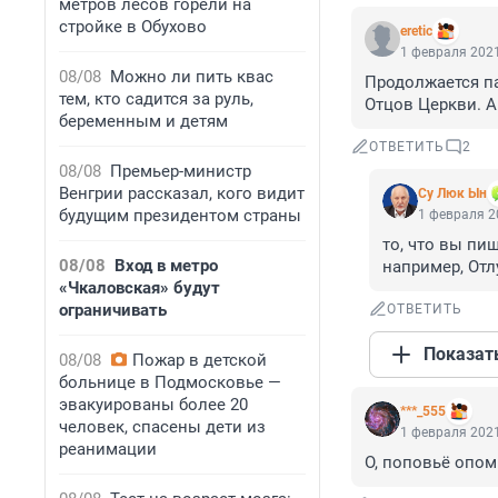
метров лесов горели на
стройке в Обухово
eretic
1 февраля 2021
08/08
Можно ли пить квас
Продолжается па
тем, кто садится за руль,
Отцов Церкви. 
беременным и детям
ОТВЕТИТЬ
2
08/08
Премьер-министр
Венгрии рассказал, кого видит
Су Люк Ын
будущим президентом страны
1 февраля 2
то, что вы пиш
08/08
Вход в метро
например, Отл
«Чкаловская» будут
ограничивать
ОТВЕТИТЬ
Показат
08/08
Пожар в детской
больнице в Подмосковье —
эвакуированы более 20
***_555
человек, спасены дети из
1 февраля 2021
реанимации
О, поповьё опом