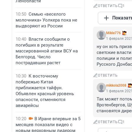
Ленобласти
ОТВЕТИТЬ
1
10:50
Семью «веселого
Показат
молочника» Уолкера пока не
выдворяют из России
Mikle776
10:40
Власти сообщили о
1 февраля 2021
погибших в результате
ну он хоть призв
массированной атаки ВСУ на
светские власти 
Белгород. Число
полиции и полит
пострадавших растет
Русского Донбас
10:30
К восточному
ОТВЕТИТЬ
побережью Китая
mikkola2008
приближается тайфун.
1 февраля 2021
Объявлен красный уровень
Так может потому
опасности, отменяются
Вротенбергов, Ш
авиарейсы
становятся дире
10:20
В Иране впервые за 5
ОТВЕТИТЬ
1
месяцев показали видео с
новым верховным лидером