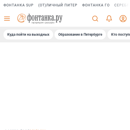
ФОНТАНКА SUP
(ОТ)ЛИЧНЫЙ ПИТЕР
ФОНТАНКА ГО
СЕРЕБР
Куда пойти на выходных
Образование в Петербурге
Кто поступ