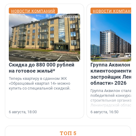
НОВОСТИ КОМПАНИЙ
НОВОСТИ КОМПАНИ
Скидка до 880 000 рублей
Группа Аквилон 
на готовое жильё*
клиентоориентир
застройщик Лени
Теперь квартиру в сданном ЖК
области» 2026
«Образцовый квартал 14» можно
купить со специальной скидкой.
Группа Аквилон стала 
победителей конкурса 
строительная организа
Ленинградской области 
номинации «Самый
6 августа, 18:00
6 августа, 16:50
клиентоориентированн
застройщик Ленинград
области».
ТОП 5