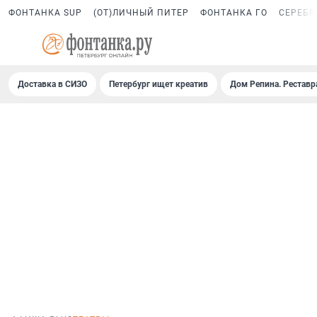
ФОНТАНКА SUP
(ОТ)ЛИЧНЫЙ ПИТЕР
ФОНТАНКА ГО
СЕРЕБР
Доставка в СИЗО
Петербург ищет креатив
Дом Репина. Реставр