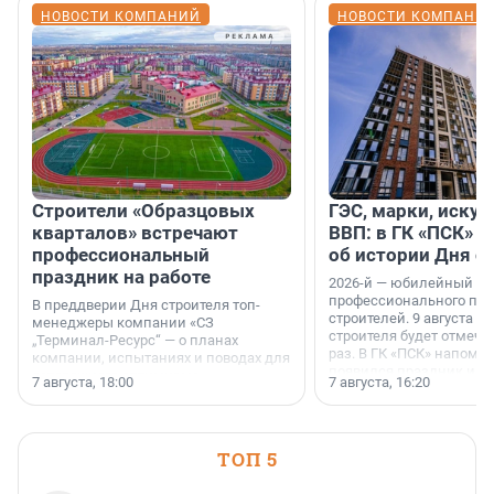
НОВОСТИ КОМПАНИЙ
НОВОСТИ КОМПАНИ
Строители «Образцовых
ГЭС, марки, искус
кварталов» встречают
ВВП: в ГК «ПСК» р
профессиональный
об истории Дня с
праздник на работе
2026-й — юбилейный го
профессионального пр
В преддверии Дня строителя топ-
строителей. 9 августа 2
менеджеры компании «СЗ
строителя будет отмечат
„Терминал-Ресурс“ — о планах
раз. В ГК «ПСК» напомни
компании, испытаниях и поводах для
появился праздник и к
осторожного оптимизма.
7 августа, 18:00
7 августа, 16:20
поменялась роль строит
ТОП 5