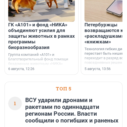
ГК «А101» и фонд «НИКА»
Петербуржцы
объединяют усилия для
возвращаются к
защиты животных в рамках
«раскладушкам» 
программы
«книжкам»
биоразнообразия
Технология гибких дисп
перестает быть нишевы
Группа компаний «А101» и
переходит в разряд вос
Благотворительный фонд помощи
повседневных решений
бездомным животным «НИКА»
заключили соглашение о
6 августа, 12:26
5 августа, 13:56
стратегическом сотрудничестве.
ТОП 5
ВСУ ударили дронами и
1
ракетами по одиннадцати
регионам России. Власти
сообщили о погибших и раненых