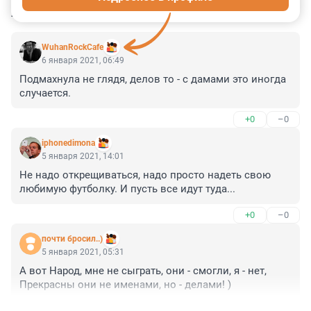
КОММЕНТАРИИ
16
WuhanRockCafe
6 января 2021, 06:49
Подмахнула не глядя, делов то - с дамами это иногда 
случается.
+0
–0
iphonedimona
5 января 2021, 14:01
Не надо открещиваться, надо просто надеть свою 
любимую футболку. И пусть все идут туда...
+0
–0
почти бросил..)
5 января 2021, 05:31
А вот Народ, мне не сыграть, они - смогли, я - нет, 
Прекрасны они не именами, но - делами! )
+0
–0