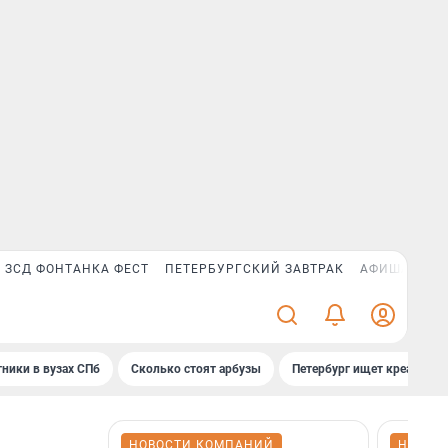
ЗСД ФОНТАНКА ФЕСТ
ПЕТЕРБУРГСКИЙ ЗАВТРАК
АФИША PLUS
ники в вузах СПб
Сколько стоят арбузы
Петербург ищет креатив
НОВОСТИ КОМПАНИЙ
НОВОС