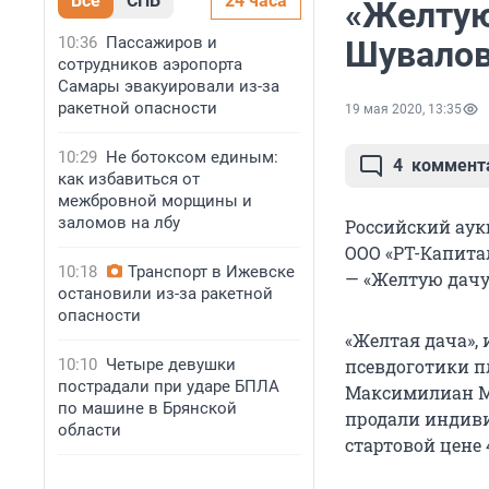
Все
СПБ
24 часа
«Желтую
10:36
Пассажиров и
Шувалов
сотрудников аэропорта
Самары эвакуировали из-за
ракетной опасности
19 мая 2020, 13:35
10:29
Не ботоксом единым:
4
коммент
как избавиться от
межбровной морщины и
заломов на лбу
Российский аук
ООО «РТ-Капита
10:18
Транспорт в Ижевске
— «Желтую дачу»
остановили из-за ракетной
опасности
«Желтая дача», 
10:10
Четыре девушки
псевдоготики пл
пострадали при ударе БПЛА
Максимилиан Ме
по машине в Брянской
продали индиви
области
стартовой цене 