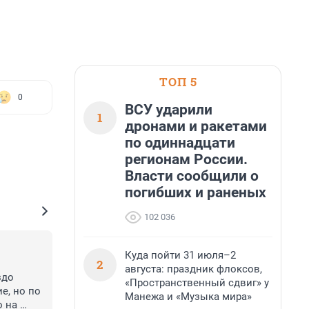
ТОП 5
0
ВСУ ударили
1
дронами и ракетами
по одиннадцати
регионам России.
Власти сообщили о
погибших и раненых
102 036
Куда пойти 31 июля–2
2
августа: праздник флоксов,
до 
«Пространственный сдвиг» у
, но по 
Манежа и «Музыка мира»
 на 