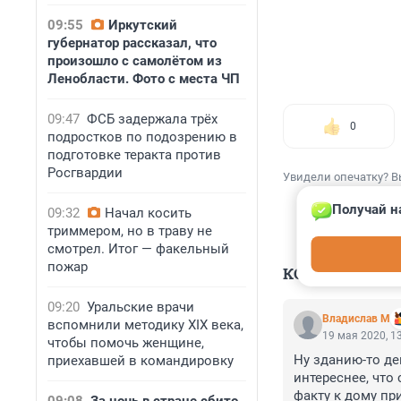
09:55
Иркутский
губернатор рассказал, что
произошло с самолётом из
Ленобласти. Фото с места ЧП
09:47
ФСБ задержала трёх
0
подростков по подозрению в
подготовке теракта против
Росгвардии
Увидели опечатку? В
Получай н
09:32
Начал косить
триммером, но в траву не
смотрел. Итог — факельный
пожар
КОММЕНТАР
09:20
Уральские врачи
Владислав М
вспомнили методику XIX века,
19 мая 2020, 1
чтобы помочь женщине,
Ну зданию-то де
приехавшей в командировку
интереснее, что
факту к дому пр