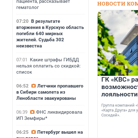
пациента, рассказывает
НОВОСТИ КО
гематолог
07:20
В результате
вторжения в Курскую область
погибли 640 мирных
жителей. Судьба 302
неизвестна
07:01
Какие штрафы ГИБДД
нельзя оплатить со скидкой:
список
ГК «КВС» р
06:52
Летчики пропавшего
возможнос
в Сибири самолета из
лояльности
Ленобласти эвакуированы
Группа компаний «
«Карта Друга» для 
06:39
ФНС ликвидировала
Соседей».
ИП Земфиры*
06:25
Петербург вышел на