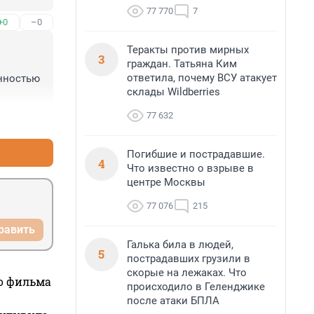
икакого 
77 770
7
+0
–0
ть 
Теракты против мирных
3
граждан. Татьяна Ким
ответила, почему ВСУ атакует
нностью 
склады Wildberries
77 632
+0
–0
Погибшие и пострадавшие.
4
Что известно о взрыве в
центре Москвы
77 076
215
равить
Галька била в людей,
5
пострадавших грузили в
скорые на лежаках. Что
го фильма
происходило в Геленджике
после атаки БПЛА