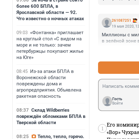
09:08
За ночь в стране сбито
каком основнии 
более 600 БПЛА, в
участка к дому н
Ярославской области — 92.
странным образо
Что известно о ночных атаках
261087251
19 мая 2020, 1
09:03
«Фонтанка» приглашает
Миллионы с мил
на круглый стол «С видом на
в зелёной зоне в
море и не только: зачем
петербуржцы покупают жилье
на Юге»
08:45
Из-за атаки БПЛА в
Воронежской области
повреждены дома и
агропредприятия. Объявлена
ракетная опасность
Гость
Войти
08:37
Склад Wildberries
повреждён обломками БПЛА в
Тверской области
Его номинир
1
«Вор» Чухра
08:25
Тепло, тепло, горячо.