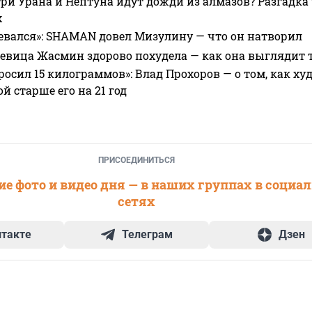
ри Урана и Нептуна идут дожди из алмазов? Разгадка
х
евался»: SHAMAN довел Мизулину — что он натворил
 певица Жасмин здорово похудела — как она выглядит 
росил 15 килограммов»: Влад Прохоров — о том, как худе
 старше его на 21 год
ПРИСОЕДИНИТЬСЯ
е фото и видео дня — в наших группах в социа
сетях
нтакте
Телеграм
Дзен