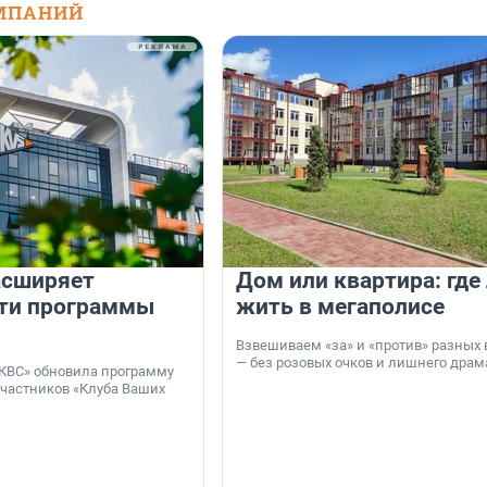
МПАНИЙ
асширяет
Дом или квартира: где
ти программы
жить в мегаполисе
Взвешиваем «за» и «против» разных 
— без розовых очков и лишнего драм
КВС» обновила программу
участников «Клуба Ваших