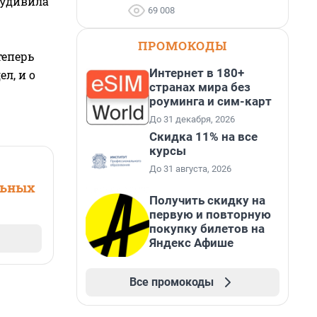
 удивила
69 008
ПРОМОКОДЫ
теперь
Интернет в 180+
л, и о
странах мира без
роуминга и сим-карт
До 31 декабря, 2026
Скидка 11% на все
курсы
До 31 августа, 2026
льных
Получить скидку на
первую и повторную
покупку билетов на
Яндекс Афише
Все промокоды