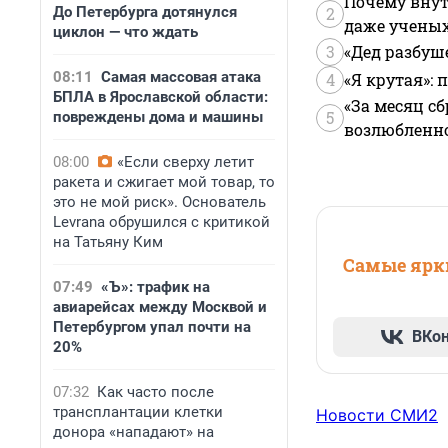
Почему внут
До Петербурга дотянулся
2
даже учены
циклон — что ждать
3
«Дед разбуш
08:11
Самая массовая атака
4
«Я крутая»:
БПЛА в Ярославской области:
«За месяц сб
5
повреждены дома и машины
возлюбленной
08:00
«Если сверху летит
ракета и сжигает мой товар, то
это не мой риск». Основатель
Levrana обрушился с критикой
на Татьяну Ким
Самые ярки
07:49
«Ъ»: трафик на
авиарейсах между Москвой и
Петербургом упал почти на
ВКо
20%
07:32
Как часто после
трансплантации клетки
Новости СМИ2
донора «нападают» на