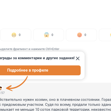
0
0
0
ыделите фрагмент и нажмите Ctrl+Enter
аграды за комментарии и другие задания!
Подробнее в профиле
ИИ
4
3:57
йствительно нужен хозяин, оно в плачевном состоянии. Гораз
 с придомовым участком. Судя по всему, продали только здание
имыкает не меньше 10 соток парковой территории, неизвестно