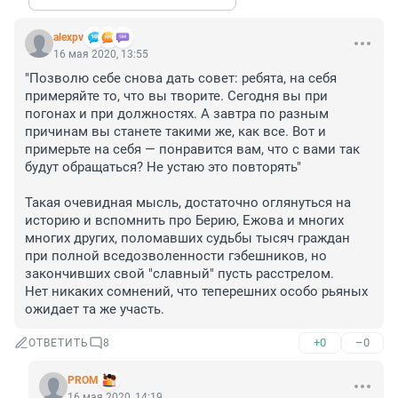
alexpv
16 мая 2020, 13:55
"Позволю себе снова дать совет: ребята, на себя 
примеряйте то, что вы творите. Сегодня вы при 
погонах и при должностях. А завтра по разным 
причинам вы станете такими же, как все. Вот и 
примерьте на себя — понравится вам, что с вами так 
будут обращаться? Не устаю это повторять"

Такая очевидная мысль, достаточно оглянуться на 
историю и вспомнить про Берию, Ежова и многих 
многих других, поломавших судьбы тысяч граждан 
при полной вседозволенности гэбешников, но 
закончивших свой "славный" пусть расстрелом.

Нет никаких сомнений, что теперешних особо рьяных 
ожидает та же участь.
+0
–0
ОТВЕТИТЬ
8
PROM
16 мая 2020, 14:19