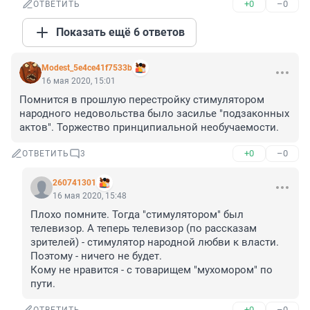
+0
–0
ОТВЕТИТЬ
Показать ещё 6 ответов
Modest_5e4ce41f7533b
16 мая 2020, 15:01
Помнится в прошлую перестройку стимулятором 
народного недовольства было засилье "подзаконных 
актов". Торжество принципиальной необучаемости.
+0
–0
ОТВЕТИТЬ
3
260741301
16 мая 2020, 15:48
Плохо помните. Тогда "стимулятором" был 
телевизор. А теперь телевизор (по рассказам 
зрителей) - стимулятор народной любви к власти.

Поэтому - ничего не будет.

Кому не нравится - с товарищем "мухомором" по 
пути.
+0
–0