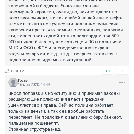
известно, что сейчас цена нашей составляет 2/3 от 
заложенной в бюджете, было еще меньше. 
всемирный карантин, очевидно, нехило вдарит по 
всем экономикам, а и так слабой нашей еще и нефть 
вломит. такшта не зря все эти недавние путинские 
заверения про то, что помнит о силовиках, поправки 
эти, численность одной только росгвардии под 500 
000 штыков была (а у нас есть еще и ВС и полиция и 
МЧС и ФСО и ФСБ и вневедомственная охрана - 
отдельная армия, и т.д. и т.д.). всерьез готовятся к 
подавлению ожидаемых выступлений.
+0
–0
ОТВЕТИТЬ
Гость
16 мая 2020, 14:49
Внося поправки в конституцию и принимая законы 
расширяющие полномочия власти граждани 
ущемляют свои права. Сейчас полиция работает 
только за деньги, а так она вообще работать 
перестанет. Не приложил к заявлению бару банкнот, 
пальцем на пошевелят. 

Странная структура мвд.