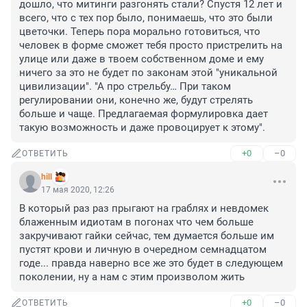
дошло, что митинги разгонять стали? Спустя 12 лет и 
всего, что с тех пор было, понимаешь, что это были 
цветочки. Теперь пора морально готовиться, что 
человек в форме сможет тебя просто пристрелить на 
улице или даже в твоем собственном доме и ему 
ничего за это не будет по законам этой "уникальной 
цивилизации". "А про стрельбу… При таком 
регулировании они, конечно же, будут стрелять 
больше и чаще. Предлагаемая формулировка дает 
такую возможность и даже провоцирует к этому".
+0
–0
ОТВЕТИТЬ
hill
17 мая 2020, 12:26
В который раз раз прыгают на граблях и невдомек 
блаженным идиотам в погонах что чем больше 
закручивают гайки сейчас, тем думается больше им 
пустят крови и личную в очередном семнадцатом 
годе... правда наверно все же это будет в следующем 
поколении, ну а нам с этим произволом жить
+0
–0
ОТВЕТИТЬ