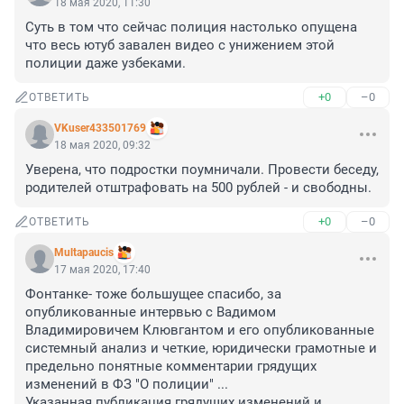
18 мая 2020, 11:30
Суть в том что сейчас полиция настолько опущена 
что весь ютуб завален видео с унижением этой 
полиции даже узбеками.
+0
–0
ОТВЕТИТЬ
VKuser433501769
18 мая 2020, 09:32
Уверена, что подростки поумничали. Провести беседу, 
родителей отштрафовать на 500 рублей - и свободны.
+0
–0
ОТВЕТИТЬ
Multapaucis
17 мая 2020, 17:40
Фонтанке- тоже большущее спасибо, за 
опубликованные интервью с Вадимом 
Владимировичем Клювгантом и его опубликованные 
системный анализ и четкие, юридически грамотные и 
предельно понятные комментарии грядущих 
изменений в ФЗ "О полиции" ...

Указанная публикация грядущих изменений и 