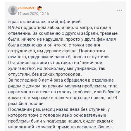
260860591
17 мая 2020, 12:16
5 раз сталкивался с ми(по)лицией.

В 90-х подростком забрали около метро, потом в 
отделение. За компанию с другом забрали, трезвые 
были, ничего не нарушали, просто у друга фамилия 
была армянская и он что-то, с точки зрения 
сотрудников, им дерзкое сказал. Поколотили 
немного, продержали часов 6, ночью отпустили. 
Пытались составить протокол на "циничное 
хулиганство", но поскольку мы упирались, так 
отпустили, без всяких протоколов.

За последние 8 лет 4 раза обращался в отделение 
рядом с домом по всяким мелким проблемам, типа 
наркомана в аптеке на голову колбасит, или бабушку 
какую-то в маразме в нашем подъезде нашел, все 4 
раза был послан.

Последний раз, месяц назад деда без ступней, у 
которого тоже с головой явно основательные 
проблемы были у подъезда нашел, сидел рядом с 
инвалидной коляской прямо на асфальте. Зашел, 