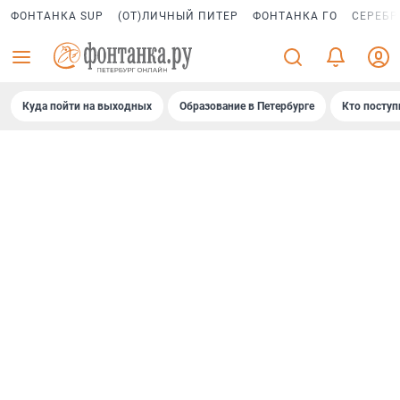
ФОНТАНКА SUP
(ОТ)ЛИЧНЫЙ ПИТЕР
ФОНТАНКА ГО
СЕРЕБР
Куда пойти на выходных
Образование в Петербурге
Кто поступ