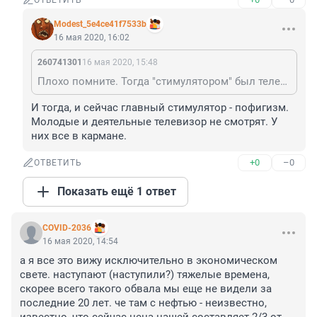
ОТВЕТИТЬ
Modest_5e4ce41f7533b
16 мая 2020, 16:02
260741301
16 мая 2020, 15:48
Плохо помните. Тогда "стимулятором" был телевизор. А теперь телевизор (по рассказам зрителей) - стимулятор народной любви к власти. Поэтому - ничего не будет. Кому не нравится - с товарищем "мухомором" по пути.
И тогда, и сейчас главный стимулятор - пофигизм. 
Молодые и деятельные телевизор не смотрят. У 
них все в кармане.
+0
–0
ОТВЕТИТЬ
Показать ещё 1 ответ
COVID-2036
16 мая 2020, 14:54
а я все это вижу исключительно в экономическом 
свете. наступают (наступили?) тяжелые времена, 
скорее всего такого обвала мы еще не видели за 
последние 20 лет. че там с нефтью - неизвестно, 