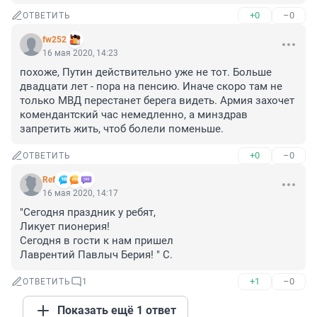
+0
–0
ОТВЕТИТЬ
fw252
16 мая 2020, 14:23
похоже, Путин действительно уже не тот. Больше 
двадцати лет - пора на пенсию. Иначе скоро там не 
только МВД перестанет берега видеть. Армия захочет 
комендантский час немедленно, а минздрав 
запретить жить, чтоб болели поменьше.
+0
–0
ОТВЕТИТЬ
Ref
16 мая 2020, 14:17
"Сегодня праздник у ребят,

Ликует пионерия!

Сегодня в гости к нам пришел

Лаврентий Павлыч Берия! " С.
+1
–0
ОТВЕТИТЬ
1
Показать ещё 1 ответ