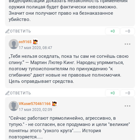
видеофиксации доказать незаконность применения 
оружия полицая будет фактически невозможно. 
Значит они получают право на безнаказанное 
убийство.
+0
–0
ОТВЕТИТЬ
os9165
17 мая 2020, 08:47
„Тебя нельзя оседлать, пока ты сам не согнёшь свою 
спину.“ — Мартин Лютер Кинг. Народец упрямиться, 
поэтому тупоиспонителям по принуждению "к 
сгибанию" дают новые не правовые полномочия. 
Цель оправдывает средства.
+0
–0
ОТВЕТИТЬ
VKuser570461166
17 мая 2020, 02:09
"Сейчас работают прямолинейно, агрессивно, в 
тупую." - не согласен, все продумано и цели "великие" 
понятны этого "узкого круга"...... История 
повторяется.....