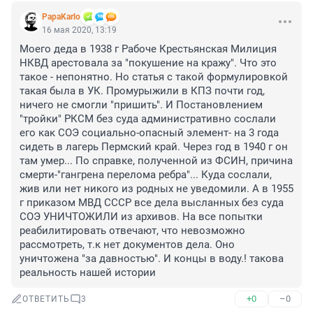
PapaKarlo
16 мая 2020, 13:19
Моего деда в 1938 г Рабоче Крестьянская Милиция 
НКВД арестовала за "покушение на кражу". Что это 
такое - непонятно. Но статья с такой формулировкой 
такая была в УК. Промурыжили в КПЗ почти год, 
ничего не смогли "пришить". И Постановлением 
"тройки" РКСМ без суда административно сослали 
его как СОЭ социально-опасный элемент- на 3 года 
сидеть в лагерь Пермский край. Через год в 1940 г он 
там умер... По справке, полученной из ФСИН, причина 
смерти-"гангрена перелома ребра"... Куда сослали, 
жив или нет никого из родных не уведомили. А в 1955 
г приказом МВД СССР все дела высланных без суда 
СОЭ УНИЧТОЖИЛИ из архивов. На все попытки 
реабилитировать отвечают, что невозможно 
рассмотреть, т.к нет документов дела. Оно 
уничтожена "за давностью". И концы в воду.! такова 
реальность нашей истории
+0
–0
ОТВЕТИТЬ
3