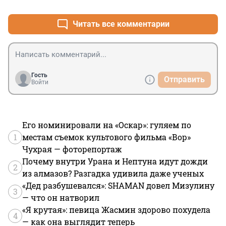
Читать все комментарии
Гость
Отправить
Войти
Его номинировали на «Оскар»: гуляем по
1
местам съемок культового фильма «Вор»
Чухрая — фоторепортаж
Почему внутри Урана и Нептуна идут дожди
2
из алмазов? Разгадка удивила даже ученых
«Дед разбушевался»: SHAMAN довел Мизулину
3
— что он натворил
«Я крутая»: певица Жасмин здорово похудела
4
— как она выглядит теперь