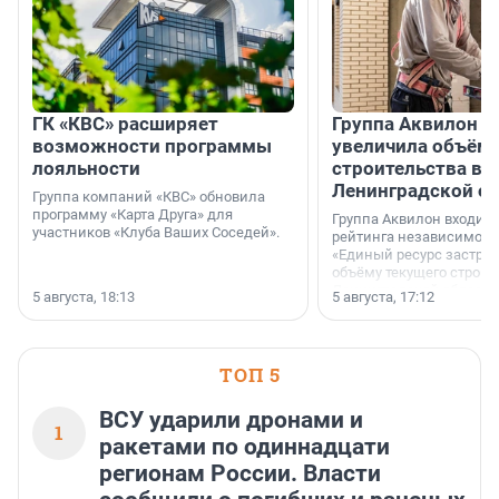
ГК «КВС» расширяет
Группа Аквилон н
возможности программы
увеличила объём 
лояльности
строительства в
Ленинградской о
Группа компаний «КВС» обновила
программу «Карта Друга» для
Группа Аквилон входит 
участников «Клуба Ваших Соседей».
рейтинга независимого
«Единый ресурс застро
объёму текущего строит
Ленинградской области
5 августа, 18:13
5 августа, 17:12
время компания реализу
185 429 кв. метров жиль
больше, чем в 1 квартал
ТОП 5
ВСУ ударили дронами и
1
ракетами по одиннадцати
регионам России. Власти