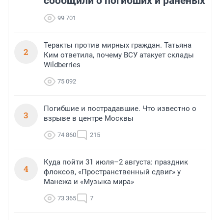
сообщили о погибших и раненых
99 701
Теракты против мирных граждан. Татьяна
2
Ким ответила, почему ВСУ атакует склады
Wildberries
75 092
Погибшие и пострадавшие. Что известно о
3
взрыве в центре Москвы
74 860
215
Куда пойти 31 июля–2 августа: праздник
4
флоксов, «Пространственный сдвиг» у
Манежа и «Музыка мира»
73 365
7