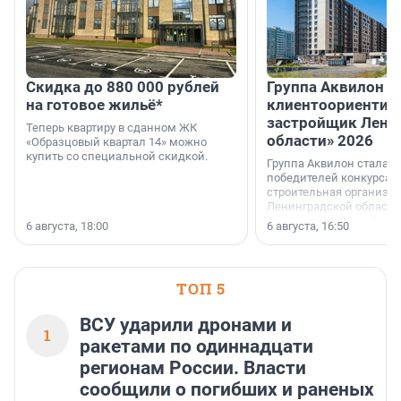
Скидка до 880 000 рублей
Группа Аквилон 
на готовое жильё*
клиентоориентир
застройщик Лени
Теперь квартиру в сданном ЖК
области» 2026
«Образцовый квартал 14» можно
купить со специальной скидкой.
Группа Аквилон стала 
победителей конкурса 
строительная организа
Ленинградской области 
номинации «Самый
6 августа, 18:00
6 августа, 16:50
клиентоориентированн
застройщик Ленинград
области».
ТОП 5
ВСУ ударили дронами и
1
ракетами по одиннадцати
регионам России. Власти
сообщили о погибших и раненых