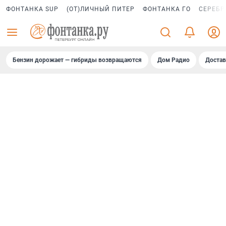
ФОНТАНКА SUP
(ОТ)ЛИЧНЫЙ ПИТЕР
ФОНТАНКА ГО
СЕРЕБР
Бензин дорожает — гибриды возвращаются
Дом Радио
Достав