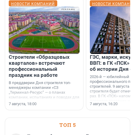
НОВОСТИ КОМПАНИЙ
НОВОСТИ КОМПАНИ
Строители «Образцовых
ГЭС, марки, искус
кварталов» встречают
ВВП: в ГК «ПСК» р
профессиональный
об истории Дня с
праздник на работе
2026-й — юбилейный го
профессионального пр
В преддверии Дня строителя топ-
строителей. 9 августа 2
менеджеры компании «СЗ
строителя будет отмечат
„Терминал-Ресурс“ — о планах
раз. В ГК «ПСК» напомни
компании, испытаниях и поводах для
появился праздник и к
осторожного оптимизма.
7 августа, 18:00
7 августа, 16:20
поменялась роль строит
ТОП 5