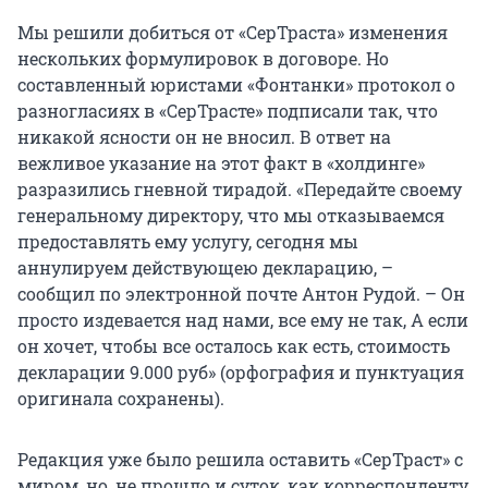
Мы решили добиться от «СерТраста» изменения
нескольких формулировок в договоре. Но
составленный юристами «Фонтанки» протокол о
разногласиях в «СерТрасте» подписали так, что
никакой ясности он не вносил. В ответ на
вежливое указание на этот факт в «холдинге»
разразились гневной тирадой. «Передайте своему
генеральному директору, что мы отказываемся
предоставлять ему услугу, сегодня мы
аннулируем действующею декларацию, –
сообщил по электронной почте Антон Рудой. – Он
просто издевается над нами, все ему не так, А если
он хочет, чтобы все осталось как есть, стоимость
декларации 9.000 руб» (орфография и пунктуация
оригинала сохранены).
Редакция уже было решила оставить «СерТраст» с
миром, но, не прошло и суток, как корреспонденту