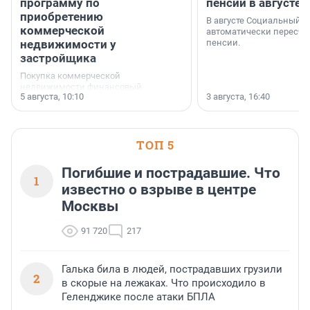
программу по
пенсии в августе
приобретению
В августе Социальный 
коммерческой
автоматически пересчи
недвижимости у
пенсии.
застройщика
Покупка коммерческой
недвижимости финансовый
5 августа, 10:10
3 августа, 16:40
инструмент, доступный для многих
предпринимателей. Будь то новый
офис, склад, торговое помещение
или готовый арендный бизнес —
успех сделки зависит от правильного
ТОП 5
выбора объекта и грамотного
финансирования.
Погибшие и пострадавшие. Что
1
известно о взрыве в центре
Москвы
91 720
217
Галька била в людей, пострадавших грузили
2
в скорые на лежаках. Что происходило в
Геленджике после атаки БПЛА