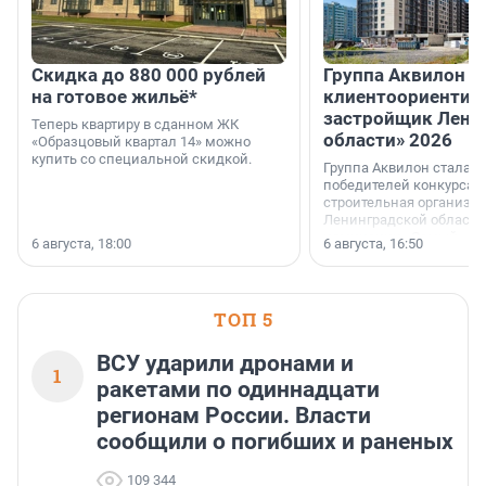
Скидка до 880 000 рублей
Группа Аквилон 
на готовое жильё*
клиентоориентир
застройщик Лени
Теперь квартиру в сданном ЖК
области» 2026
«Образцовый квартал 14» можно
купить со специальной скидкой.
Группа Аквилон стала 
победителей конкурса 
строительная организа
Ленинградской области 
номинации «Самый
6 августа, 18:00
6 августа, 16:50
клиентоориентированн
застройщик Ленинград
области».
ТОП 5
ВСУ ударили дронами и
1
ракетами по одиннадцати
регионам России. Власти
сообщили о погибших и раненых
109 344