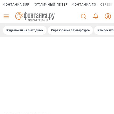
ФОНТАНКА SUP
(ОТ)ЛИЧНЫЙ ПИТЕР
ФОНТАНКА ГО
СЕРЕБР
Куда пойти на выходных
Образование в Петербурге
Кто поступ