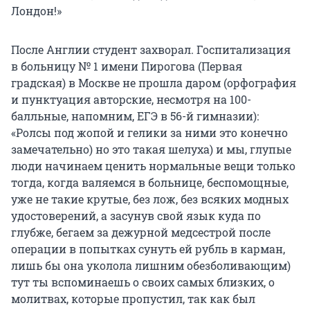
Лондон!»
После Англии студент захворал. Госпитализация
в больницу № 1 имени Пирогова (Первая
градская) в Москве не прошла даром (орфография
и пунктуация авторские, несмотря на 100-
балльные, напомним, ЕГЭ в 56-й гимназии):
«Ролсы под жопой и гелики за ними это конечно
замечательно) но это такая шелуха) и мы, глупые
люди начинаем ценить нормальные вещи только
тогда, когда валяемся в больнице, беспомощные,
уже не такие крутые, без лож, без всяких модных
удостоверений, а засунув свой язык куда по
глубже, бегаем за дежурной медсестрой после
операции в попытках сунуть ей рубль в карман,
лишь бы она уколола лишним обезболивающим)
тут ты вспоминаешь о своих самых близких, о
молитвах, которые пропустил, так как был