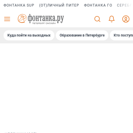
ФОНТАНКА SUP
(ОТ)ЛИЧНЫЙ ПИТЕР
ФОНТАНКА ГО
СЕРЕБР
Куда пойти на выходных
Образование в Петербурге
Кто поступ