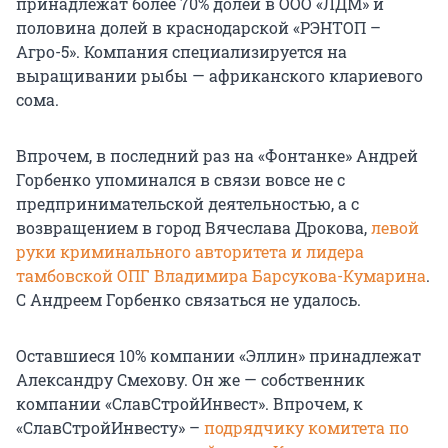
принадлежат более 70% долей в ООО «ЛДМ» и
половина долей в краснодарской «РЭНТОП –
Агро-5». Компания специализируется на
выращивании рыбы — африканского клариевого
сома.
Впрочем, в последний раз на «Фонтанке» Андрей
Горбенко упоминался в связи вовсе не с
предпринимательской деятельностью, а с
возвращением в город Вячеслава Дрокова,
левой
руки криминального авторитета и лидера
тамбовской ОПГ Владимира Барсукова-Кумарина
.
С Андреем Горбенко связаться не удалось.
Оставшиеся 10% компании «Эллин» принадлежат
Александру Смехову. Он же — собственник
компании «СлавСтройИнвест». Впрочем, к
«СлавСтройИнвесту» –
подрядчику комитета по