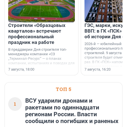
Строители «Образцовых
ГЭС, марки, искус
кварталов» встречают
ВВП: в ГК «ПСК» р
профессиональный
об истории Дня с
праздник на работе
2026-й — юбилейный го
профессионального пр
В преддверии Дня строителя топ-
строителей. 9 августа 2
менеджеры компании «СЗ
строителя будет отмечат
„Терминал-Ресурс“ — о планах
раз. В ГК «ПСК» напомни
компании, испытаниях и поводах для
появился праздник и к
осторожного оптимизма.
7 августа, 18:00
7 августа, 16:20
поменялась роль строит
ТОП 5
ВСУ ударили дронами и
1
ракетами по одиннадцати
регионам России. Власти
сообщили о погибших и раненых