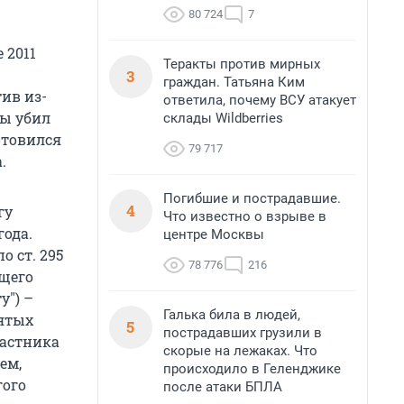
80 724
7
 2011
Теракты против мирных
3
граждан. Татьяна Ким
ив из-
ответила, почему ВСУ атакует
бы убил
склады Wildberries
отовился
79 717
.
Погибшие и пострадавшие.
4
гу
Что известно о взрыве в
года.
центре Москвы
 ст. 295
78 776
216
ющего
у") –
Галька била в людей,
ъятых
5
пострадавших грузили в
частника
скорые на лежаках. Что
ем,
происходило в Геленджике
гого
после атаки БПЛА