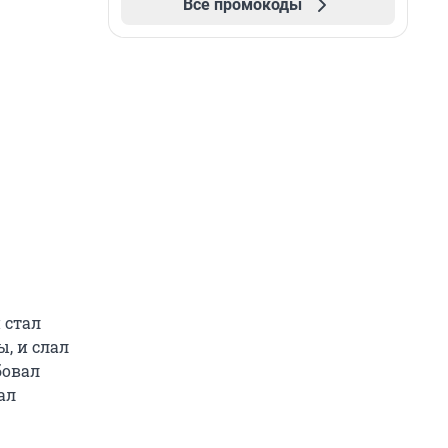
Все промокоды
 стал
, и слал
бовал
ал