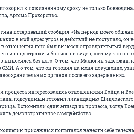
говорил к пожизненному сроку не только Воеводина,
нта, Артема Прохоренко.
гина потерпевший сообщил: «На период моего общени
ких в мой адрес угроз и действий не поступало, он в
а в отношении него был вынесен оправдательный верд
его из-под стражи и больше не видел, потому что он 
ор выносился без него. О том, что Малюгин задержан, 
 СМИ. А о том, что он готовил на меня покушение, узн
авоохранительных органов после его задержания».
и процесса интересовались отношениями Бойца и Вое
ствия, подсудимый готовил ликвидацию Шидловского
варища. Вспомнили один эпизод из процесса, когда Во
оить демонстративное самоубийство.
 коллегии присяжных попытался нанести себе телесн