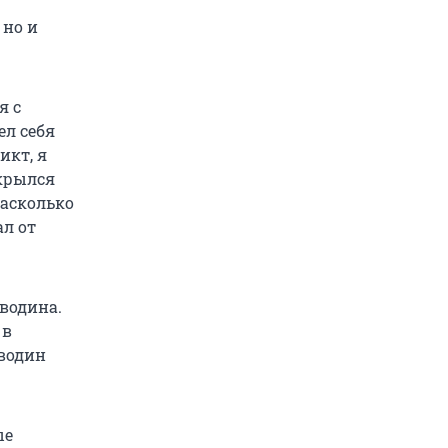
 но и
я с
ел себя
икт, я
скрылся
насколько
ал от
водина.
 в
еводин
ые