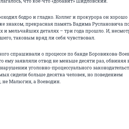
лагалось, что кое-что «добавит» Шидловский.
оходил бодро и гладко. Коллег и прокурора он хорошо з
 знаком, прекрасная память Вадима Руслановича п
ах и мельчайших деталях – три года прошло. И, несмот
шего, таковым вряд ли себя чувствовал.
ого спрашивали о процессе по банде Боровикова-Вое
о ему заявляли отвод не меньше десяти раз, обвиняя 
 нарушении уголовно-процессуального законодательст
мых сидели больше десятка человек, но поведением
 не Малюгин, а Воеводин.