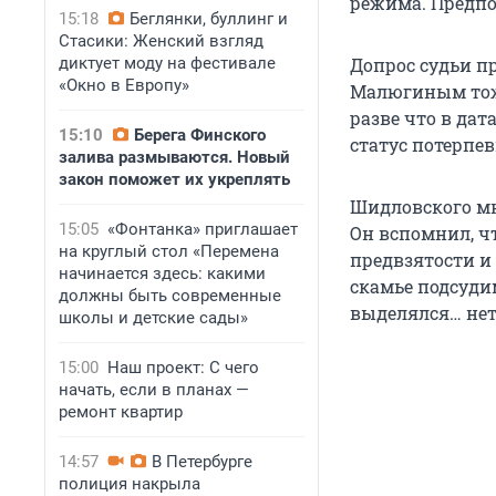
режима. Предпо
15:18
Беглянки, буллинг и
Стасики: Женский взгляд
диктует моду на фестивале
Допрос судьи пр
«Окно в Европу»
Малюгиным тоже
разве что в дат
15:10
Берега Финского
статус потерпев
залива размываются. Новый
закон поможет их укреплять
Шидловского мн
15:05
«Фонтанка» приглашает
Он вспомнил, чт
на круглый стол «Перемена
предвзятости и
начинается здесь: какими
скамье подсуди
должны быть современные
выделялся… нет,
школы и детские сады»
15:00
Наш проект: С чего
начать, если в планах —
ремонт квартир
14:57
В Петербурге
полиция накрыла