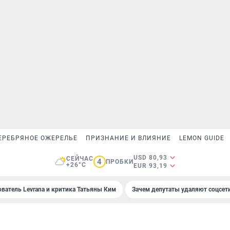
ЕРЕБРЯНОЕ ОЖЕРЕЛЬЕ
ПРИЗНАНИЕ И ВЛИЯНИЕ
LEMON GUIDE
USD 80,93
СЕЙЧАС
4
ПРОБКИ
+26°C
EUR 93,19
ователь Levrana и критика Татьяны Ким
Зачем депутаты удаляют соцсет