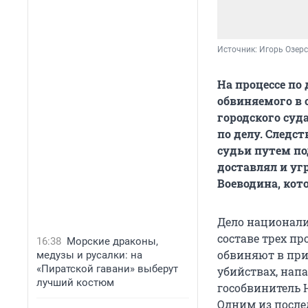
Источник: 
Игорь Озер
На процессе по
обвиняемого в 
городского суд
по делу. Следс
судьи путем по
доставлял и уг
Воеводина, кот
Дело национали
составе трех пр
16:38
Морские драконы,
обвиняют в при
медузы и русалки: на
«Пиратской гавани» выберут
убийствах, нап
лучший костюм
гособвинитель 
Одним из после