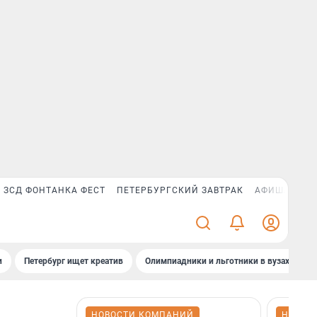
ЗСД ФОНТАНКА ФЕСТ
ПЕТЕРБУРГСКИЙ ЗАВТРАК
АФИША PLUS
и
Петербург ищет креатив
Олимпиадники и льготники в вузах СПб
НОВОСТИ КОМПАНИЙ
НОВОС