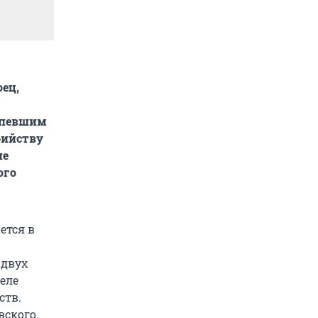
ец,
ерпевшим
бийству
не
ого
ется в
, двух
еле
ств.
вского.