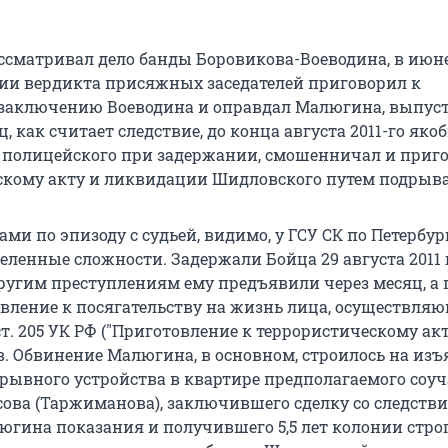
сматривал дело банды Боровикова-Воеводина, в июне
нии вердикта присяжных заседателей приговорил к
заключению Воеводина и оправдал Малюгина, выпуст
ц, как считает следствие, до конца августа 2011-го яко
а полицейского при задержании, смошенничал и приг
скому акту и ликвидации Шидловского путем подрыва
ами по эпизоду с судьей, видимо, у ГСУ СК по Петербур
ленные сложности. Задержали Бойца 29 августа 2011 
угим преступлениям ему предъявили через месяц, а по
овление к посягательству на жизнь лица, осуществля
ст. 205 УК РФ ("Приготовление к террористическому акт
ев. Обвинение Малюгина, в основном, строилось на из
рывного устройства в квартире предполагаемого соу
ова (Таржиманова), заключившего сделку со следстви
югина показания и получившего 5,5 лет колонии стро