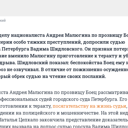
ский
 делу националиста Андрея Малюгина по прозвищу Бо
серии особо тяжких преступлений, допросили судью
а Петербурга Вадима Шидловского. Он признан пот
твие вменило Малюгину приготовление к теракту и у
дрыва. Шидловский показал: беспокойства Боец ему 
роз не озвучивал. В отличие от пожизненно осужденн
орый обрек судью на чтение своих посланий.
ста Андрея Малюгина по прозвищу Боец рассматрива
офессиональных судей городского суда Петербурга. Его
готовлении к теракту,
посягательству на жизнь судьи
адении на полицейского и мошенничестве. На этой нед
Наталья Цепкало закончила представление доказатель
дних вызвала на допрос судью горсуда Вадима Шидло