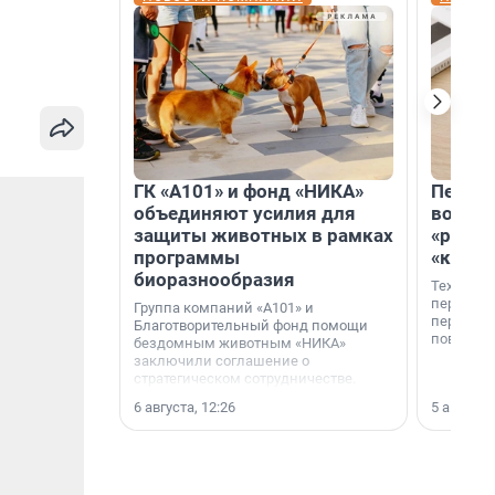
ГК «А101» и фонд «НИКА»
Петер
объединяют усилия для
возвр
защиты животных в рамках
«раскл
программы
«книж
биоразнообразия
Технолог
перестае
Группа компаний «А101» и
переходи
Благотворительный фонд помощи
повседне
бездомным животным «НИКА»
заключили соглашение о
стратегическом сотрудничестве.
6 августа, 12:26
5 августа,