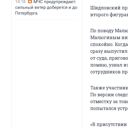
14:18
МЧС предупреждает:
Шидловский при
сильный ветер доберется и до
Петербурга
второго фигура
По поводу Малю
Малюгиным ника
спокойно. Когд
сразу выпустил 
от суда, пригов
помню, узнал из
сотрудников пр
Также участник
По версии след
отместку за то
попытался устр
«В присутствии