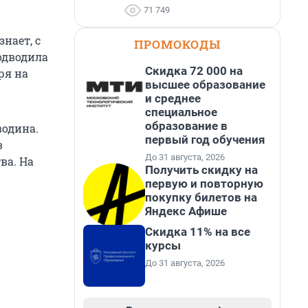
71 749
нает, с
ПРОМОКОДЫ
одводила
Скидка 72 000 на
ря на
высшее образование
и среднее
специальное
образование в
водина.
первый год обучения
в
До 31 августа, 2026
ва. На
Получить скидку на
первую и повторную
покупку билетов на
Яндекс Афише
Скидка 11% на все
курсы
До 31 августа, 2026