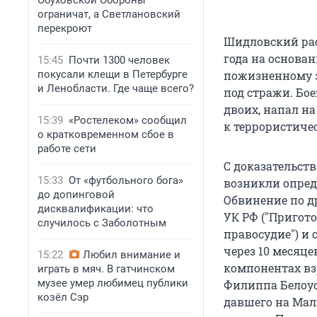
Обуховской Обороны
ограничат, а Светлановский
перекроют
Шидловский рас
года на основа
15:45
Почти 1300 человек
покусали клещи в Петербурге
пожизненному 
и Ленобласти. Где чаще всего?
под стражи. Бое
двоих, напал н
15:39
«Ростелеком» сообщил
к террористиче
о кратковременном сбое в
работе сети
С доказательств
15:33
От «футбольного бога»
возникли опреде
до допинговой
Обвинение по др
дисквалификации: что
УК РФ ("Пригот
случилось с Заболотным
правосудие") и 
через 10 месяц
15:22
Любил внимание и
компонентах вз
играть в мяч. В гатчинском
музее умер любимец публики
Филиппа Белоус
козёл Сэр
давшего на Мал