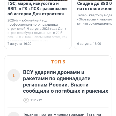
ГЭС, марки, искусство и
Скидка до 880 00
ВВП: в ГК «ПСК» рассказали
на готовое жильё
об истории Дня строителя
Теперь квартиру в сда
«Образцовый квартал 1
2026-й — юбилейный год
купить со специальной 
профессионального праздника
строителей. 9 августа 2026 года День
строителя будет отмечаться в 70-й
раз. В ГК «ПСК» напомнили о том, как
появился праздник и как
7 августа, 16:20
6 августа, 18:00
поменялась роль строительства.
ТОП 5
ВСУ ударили дронами и
1
ракетами по одиннадцати
регионам России. Власти
сообщили о погибших и раненых
112 712
Теракты против мирных граждан. Татьяна