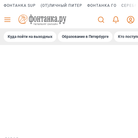
ФОНТАНКА SUP
(ОТ)ЛИЧНЫЙ ПИТЕР
ФОНТАНКА ГО
СЕРЕБР
Куда пойти на выходных
Образование в Петербурге
Кто поступ