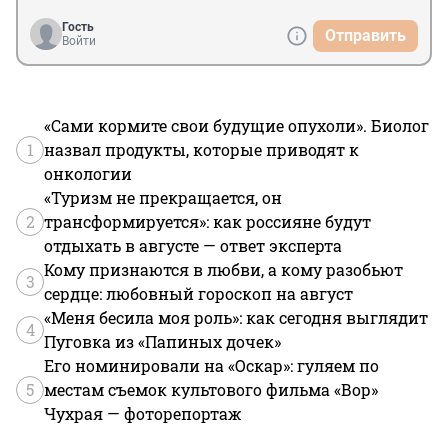
Гость
Отправить
Войти
«Сами кормите свои будущие опухоли». Биолог
1
назвал продукты, которые приводят к
онкологии
«Туризм не прекращается, он
2
трансформируется»: как россияне будут
отдыхать в августе — ответ эксперта
Кому признаются в любви, а кому разобьют
3
сердце: любовный гороскоп на август
«Меня бесила моя роль»: как сегодня выглядит
4
Пуговка из «Папиных дочек»
Его номинировали на «Оскар»: гуляем по
5
местам съемок культового фильма «Вор»
Чухрая — фоторепортаж