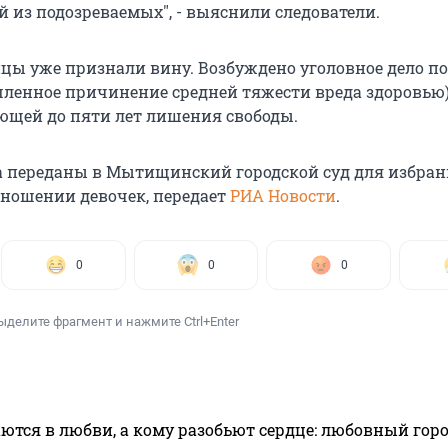
й из подозреваемых", - выяснили следователи.
цы уже признали вину. Возбуждено уголовное дело по
шленное причинение средней тяжести вреда здоровью)
щей до пяти лет лишения свободы.
 переданы в Мытищинский городской суд для избра
тношении девочек, передает
РИА Новости
.
0
0
0
ыделите фрагмент и нажмите Ctrl+Enter
ются в любви, а кому разобьют сердце: любовный гор