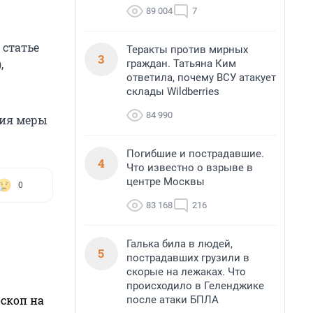
89 004
7
 статье
Теракты против мирных
3
,
граждан. Татьяна Ким
ответила, почему ВСУ атакует
склады Wildberries
84 990
ния меры
Погибшие и пострадавшие.
4
Что известно о взрыве в
центре Москвы
0
83 168
216
Галька била в людей,
5
пострадавших грузили в
скорые на лежаках. Что
происходило в Геленджике
оскоп на
после атаки БПЛА