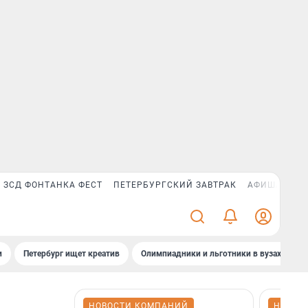
ЗСД ФОНТАНКА ФЕСТ
ПЕТЕРБУРГСКИЙ ЗАВТРАК
АФИША PLUS
и
Петербург ищет креатив
Олимпиадники и льготники в вузах СПб
НОВОСТИ КОМПАНИЙ
НОВОС