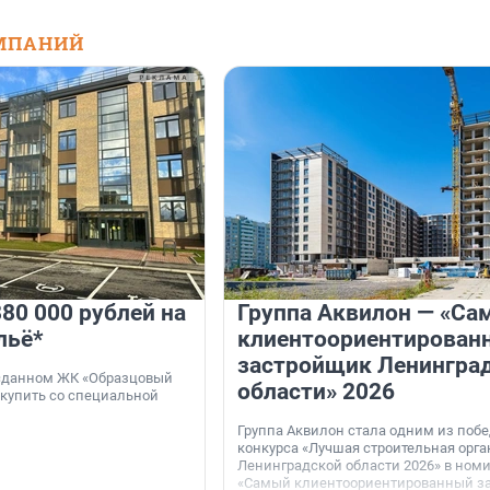
МПАНИЙ
80 000 рублей на
Группа Аквилон — «Са
льё*
клиентоориентирован
застройщик Ленингра
 сданном ЖК «Образцовый
области» 2026
 купить со специальной
Группа Аквилон стала одним из поб
конкурса «Лучшая строительная орг
Ленинградской области 2026» в ном
«Самый клиентоориентированный з