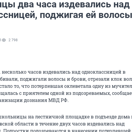
цы два часа издевались над
ссницей, поджигая ей волосы
1
2 798
несколько часов издевались над одноклассницей в
бивали, поджигали волосы и брови, отрезали клок вол
стало то, что потерпевшая оклеветала одну из мучител
бщалась с приятелем одной из подозреваемых, сообщае
анизации дознания МВД РФ.
 школьницы на лестничной площадке в подъезде дома 
кой области в течение двух часов издевались над
. Подростки подозреваются в нанесении потерпевшей