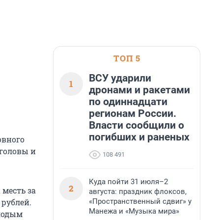
ТОП 5
ВСУ ударили
1
дронами и ракетами
по одиннадцати
регионам России.
Власти сообщили о
погибших и раненых
овного
 головы и
108 491
Куда пойти 31 июля–2
2
 месть за
августа: праздник флоксов,
«Пространственный сдвиг» у
 рублей.
Манежа и «Музыка мира»
олодым