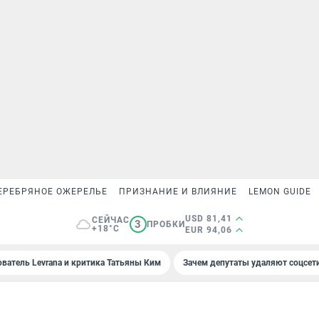
ЕРЕБРЯНОЕ ОЖЕРЕЛЬЕ
ПРИЗНАНИЕ И ВЛИЯНИЕ
LEMON GUIDE
USD 81,41
СЕЙЧАС
3
ПРОБКИ
+18°C
EUR 94,06
ователь Levrana и критика Татьяны Ким
Зачем депутаты удаляют соцсет