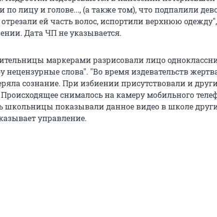
 по лицу и голове..., (а также том), что подпалили дев
 отрезали ей часть волос, испортили верхнюю одежду",
ении. Дата ЧП не указывается.
чительницы маркерами разрисовали лицо одноклассни
у нецензурные слова". "Во время издевательств жертв
еряла сознание. При избиении присутствовали и друг
 Происходящее снималось на камеру мобильного телеф
ь школьницы показывали данное видео в школе друг
указывает управление.