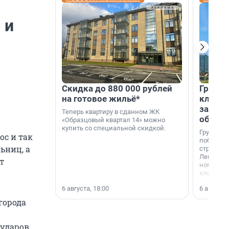
 и
Скидка до 880 000 рублей
Группа
на готовое жильё*
клиен
застро
Теперь квартиру в сданном ЖК
област
«Образцовый квартал 14» можно
купить со специальной скидкой.
Группа А
ос и так
победите
ьниц, а
строител
Ленингра
т
номинац
клиенто
застройщ
6 августа, 18:00
6 августа,
области»
города
 ударов