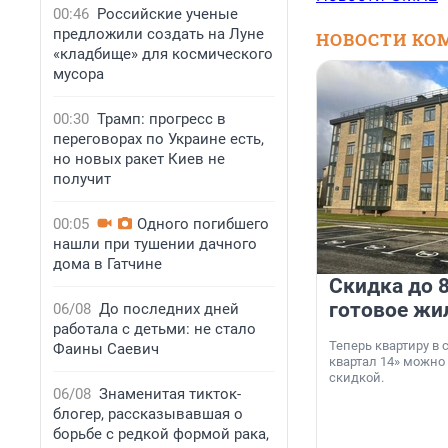
00:46
Российские ученые
предложили создать на Луне
НОВОСТИ КО
«кладбище» для космического
мусора
00:30
Трамп: прогресс в
переговорах по Украине есть,
но новых ракет Киев не
получит
00:05
Одного погибшего
нашли при тушении дачного
дома в Гатчине
Скидка до 8
готовое жи
06/08
До последних дней
работала с детьми: не стало
Теперь квартиру в
Фаины Саевич
квартал 14» можно
скидкой.
06/08
Знаменитая тикток-
блогер, рассказывавшая о
борьбе с редкой формой рака,