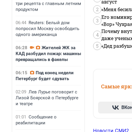
август
три рецепта с главным летним
2
«Меня бесил
продуктом
Его номинир
3
06:44
Reuters: Белый дом
«Вор» Чухра
попросил Москву освободить
Почему внут
4
одного американца
даже учены
5
«Дед разбуш
06:28
Жителей ЖК за
КАД разбудил пожар: машины
превращались в факелы
06:15
Под конец недели
Петербург будет сдувать
Самые ярки
02:09
Лев Лурье поговорит с
Лизой Боярской о Петербурге
и театре
ВКо
01:01
Сообщение о
реабилитации
Новости СМИ2