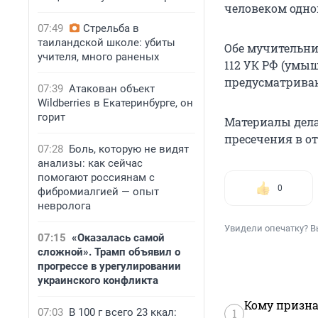
человеком одно
07:49
Стрельба в
таиландской школе: убиты
Обе мучительни
учителя, много раненых
112 УК РФ (умы
предусматриваю
07:39
Атакован объект
Wildberries в Екатеринбурге, он
горит
Материалы дела
пресечения в о
07:28
Боль, которую не видят
анализы: как сейчас
помогают россиянам с
0
фибромиалгией — опыт
невролога
Увидели опечатку? В
07:15
«Оказалась самой
сложной». Трамп объявил о
прогрессе в урегулировании
украинского конфликта
Кому призна
07:03
В 100 г всего 23 ккал:
1