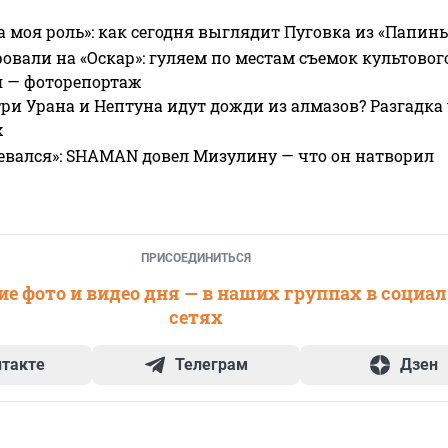
а моя роль»: как сегодня выглядит Пуговка из «Папин
овали на «Оскар»: гуляем по местам съемок культово
я — фоторепортаж
ри Урана и Нептуна идут дожди из алмазов? Разгадка
х
евался»: SHAMAN довел Мизулину — что он натворил
ПРИСОЕДИНИТЬСЯ
е фото и видео дня — в наших группах в социа
сетях
нтакте
Телеграм
Дзен