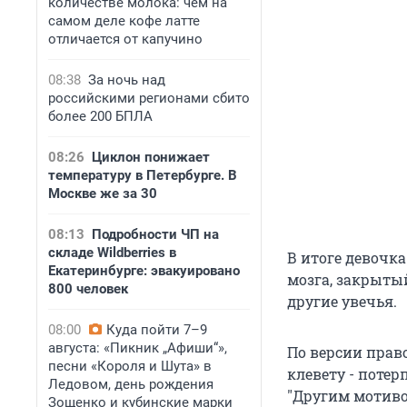
количестве молока: чем на
самом деле кофе латте
отличается от капучино
08:38
За ночь над
российскими регионами сбито
более 200 БПЛА
08:26
Циклон понижает
температуру в Петербурге. В
Москве же за 30
08:13
Подробности ЧП на
складе Wildberries в
В итоге девочка
Екатеринбурге: эвакуировано
мозга, закрыты
800 человек
другие увечья.
08:00
Куда пойти 7–9
августа: «Пикник „Афиши“»,
По версии прав
песни «Короля и Шута» в
клевету - поте
Ледовом, день рождения
"Другим мотиво
Зощенко и кубинские марки