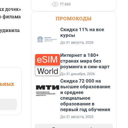
77 043
ых дочек»
го фильма
ПРОМОКОДЫ
Скидка 11% на все
 удивила
курсы
До 31 августа, 2026
Интернет в 180+
странах мира без
роуминга и сим-карт
До 31 декабря, 2026
Скидка 72 000 на
льных
высшее образование
и среднее
специальное
образование в
первый год обучения
До 31 августа, 2026