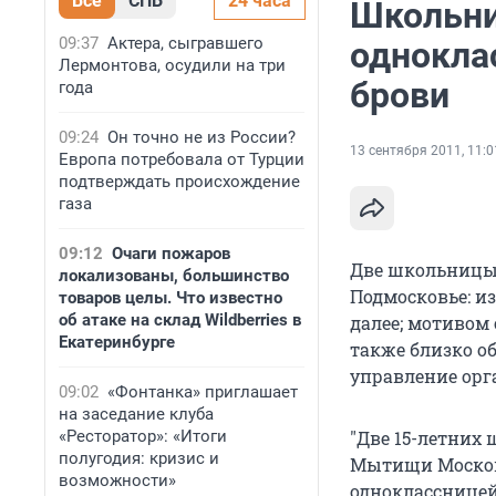
Все
СПБ
24 часа
Школьни
09:37
Актера, сыгравшего
однокла
Лермонтова, осудили на три
брови
года
09:24
Он точно не из России?
13 сентября 2011, 11:0
Европа потребовала от Турции
подтверждать происхождение
газа
09:12
Очаги пожаров
Две школьницы 
локализованы, большинство
Подмосковье: из
товаров целы. Что известно
об атаке на склад Wildberries в
далее; мотивом 
Екатеринбурге
также близко о
управление орг
09:02
«Фонтанка» приглашает
на заседание клуба
«Ресторатор»: «Итоги
"Две 15-летних
полугодия: кризис и
Мытищи Московс
возможности»
одноклассницей