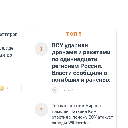
ТОП 5
егтярев
к
ВСУ ударили
е, где
1
дронами и ракетами
ми из
по одиннадцати
регионам России.
Власти сообщили о
погибших и раненых
0
112 839
Теракты против мирных
2
граждан. Татьяна Ким
ответила, почему ВСУ атакует
склады Wildberries