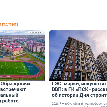
МПАНИЙ
«Образцовых
ГЭС, марки, искусство
 встречают
ВВП: в ГК «ПСК» расск
нальный
об истории Дня строит
а работе
2026-й — юбилейный год профессио