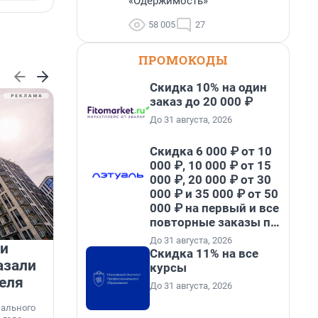
«Одержимость»
58 005
27
ПРОМОКОДЫ
Скидка 10% на один
заказ до 20 000 ₽
До 31 августа, 2026
Скидка 6 000 ₽ от 10
000 ₽, 10 000 ₽ от 15
000 ₽, 20 000 ₽ от 30
000 ₽ и 35 000 ₽ от 50
000 ₽ на первый и все
повторные заказы по
промокоду НАБЕРИ
До 31 августа, 2026
 и
На водоёмах Ленобласти
Скидка 11% на все
азали
заработали новые базовые
курсы
еля
станции МегаФона
До 31 августа, 2026
К
к
нального
Инженеры МегаФона установили телеком-
о