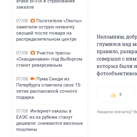
атаки БПЛА в страхование
заказов
07/08
Посетители «Ленты»
заметили острую нехватку
овощей после пожара на
Напомним, добр
распределительном центре
глумился над м
правило, развр
07/08
Участок трассы
совершал с ним
«Скандинавия» под Выборгом
станет реверсивным
которых были н
фотообъективо
07/08
Пума Синди из
Петербурга отметила свое 15-
летие распаковкой сочного
0
подарка
07/08
Интернет-заказы в
Увидели опечатку? В
ЕАЭС из-за рубежа станут
дешевле: снижаются ввозные
пошлины