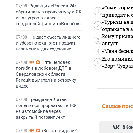
07/08
Редакция «России-24»
«Сами корми
1
обратилась в прокуратуру и СК
приводят к 
из-за угроз в адрес
«Туризм не 
создателей фильма «Колобок»
2
отдыхать в а
Кому призна
07/08
Не даст съесть лишнего
3
август
и уберет отеки: этот продукт
незаменим для худеющих
4
«Меня бесил
Его номинир
5
07/08
Пять человек
«Вор» Чухра
погибли в лобовом ДТП в
Свердловской области.
Renault вылетел на встречку —
видео
07/08
Гражданин Литвы
Самые ярки
попытался прорваться в РФ
на автомобиле через
закрытый погранпункт
ВКо
07/08
«Вы это видели?»: