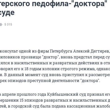
терского педофила-"доктора"
суде
5 315
консульт одной из фирм Петербурга Алексей Дегтярев,
иловиков прозвище "доктор", вновь предстал перед су
лся в насильственных и развратных действиях в о
оворил его к 18 годам колонии строгого режима, однак
н. В данный момент суд вновь приступил к рассмотр
рех эпизодов преступной деятельности "доктора".
 в апреле прошлого года Куйбышевский суд признал ег
ершении 15 эпизодов развратных и насильственных 
ей, в городской суд была подана кассационная жалоба