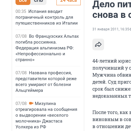
Все
СПБ
24 часа
Дело пи
00:35
Испания вводит
снова в 
пограничный контроль для
путешественников из Италии
31 января 2011, 16:35
07/08
Во Французских Альпах
погибла россиянка.
Федерация альпинизма РФ:
«Непрофессионально и
странно»
44-летний юрис
получивший у с
07/08
Названа профессия,
Мужчина обвиня
представители которой реже
детей. Суд приг
всего умирают от болезни
срок был сниже
Альцгеймера
недоказанных т
07/08
Мизулина
отреагировала на сообщения
После того, как
о выдворении «веселого
виновным в сов
молочника» Джастаса
в отношении дет
Уолкера из РФ