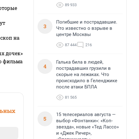
89 933
которые
Погибшие и пострадавшие.
ут
3
Что известно о взрыве в
центре Москвы
оскоп на
87 444
216
ых дочек»
го фильма
Галька била в людей,
4
пострадавших грузили в
скорые на лежаках. Что
происходило в Геленджике
после атаки БПЛА
81 565
льных
15 телесериалов августа —
5
выбор «Фонтанки»: «Коп-
звезда», новые «Тед Лассо»
и «Джек Ричер»,