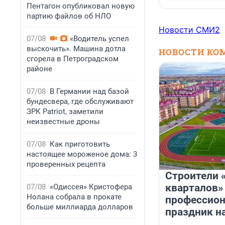
Пентагон опубликовал новую
партию файлов об НЛО
Новости СМИ2
07/08
«Водитель успел
выскочить». Машина дотла
НОВОСТИ КО
сгорела в Петроградском
районе
07/08
В Германии над базой
бундесвера, где обслуживают
ЗРК Patriot, заметили
неизвестные дроны
07/08
Как приготовить
настоящее мороженое дома: 3
проверенных рецепта
Строители 
кварталов»
07/08
«Одиссея» Кристофера
Нолана собрала в прокате
профессио
больше миллиарда долларов
праздник н