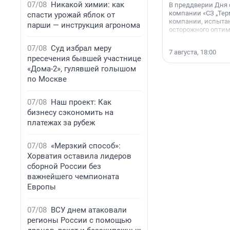
07/08
Никакой химии: как
В преддверии Дня
компании «СЗ „Тер
спасти урожай яблок от
компании, испытан
парши — инструкция агронома
осторожного опти
07/08
Суд избрал меру
7 августа, 18:00
пресечения бывшей участнице
«Дома-2», гулявшей голышом
по Москве
07/08
Наш проект: Как
бизнесу сэкономить на
платежах за рубеж
07/08
«Мерзкий способ»:
Хорватия оставила лидеров
сборной России без
важнейшего чемпионата
Европы
07/08
ВСУ днем атаковали
регионы России с помощью