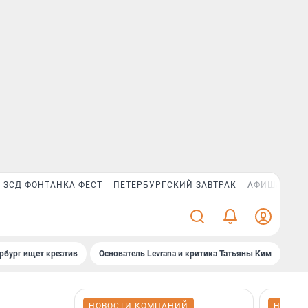
ЗСД ФОНТАНКА ФЕСТ
ПЕТЕРБУРГСКИЙ ЗАВТРАК
АФИША PLUS
рбург ищет креатив
Основатель Levrana и критика Татьяны Ким
Зач
НОВОСТИ КОМПАНИЙ
НОВОС