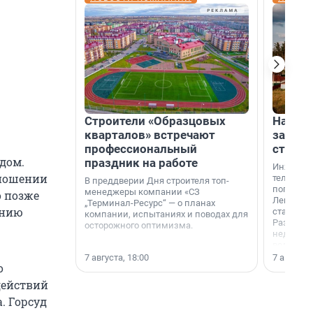
Строители «Образцовых
На вод
кварталов» встречают
зарабо
профессиональный
станци
дом.
праздник на работе
Инженер
тношении
телеком-
В преддверии Дня строителя топ-
популярн
менеджеры компании «СЗ
о позже
Ленингра
„Терминал-Ресурс“ — о планах
ению
станции 
компании, испытаниях и поводах для
Раздолин
осторожного оптимизма.
недалеко
водопада
7 августа, 18:00
7 августа,
о
действий
. Горсуд