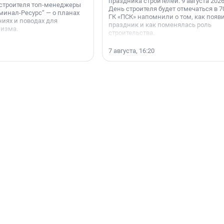
праздника строителей. 9 августа 2026
 строителя топ-менеджеры
День строителя будет отмечаться в 70
минал-Ресурс“ — о планах
ГК «ПСК» напомнили о том, как появ
иях и поводах для
праздник и как поменялась роль
мизма.
строительства.
7 августа, 16:20