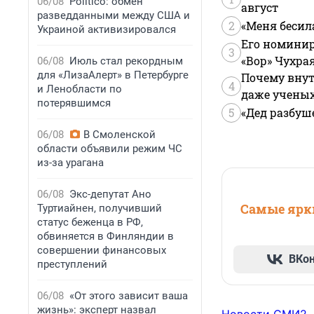
06/08
Politico: обмен
август
разведданными между США и
2
«Меня бесил
Украиной активизировался
Его номинир
3
«Вор» Чухра
06/08
Июль стал рекордным
для «ЛизаАлерт» в Петербурге
Почему внут
4
и Ленобласти по
даже учены
потерявшимся
5
«Дед разбуш
06/08
В Смоленской
области объявили режим ЧС
из-за урагана
06/08
Экс-депутат Ано
Самые ярки
Туртиайнен, получивший
статус беженца в РФ,
обвиняется в Финляндии в
совершении финансовых
ВКо
преступлений
06/08
«От этого зависит ваша
жизнь»: эксперт назвал