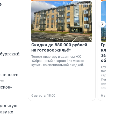
»
Скидка до 880 000 рублей
Группа
на готовое жильё*
клиен
рбургский
застро
Теперь квартиру в сданном ЖК
област
«Образцовый квартал 14» можно
купить со специальной скидкой.
Группа А
победите
тельность
строител
Ленингра
се
номинац
вское»
клиенто
застройщ
6 августа, 18:00
6 августа,
области»
адальную
азу не