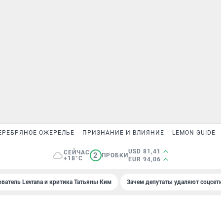
ЕРЕБРЯНОЕ ОЖЕРЕЛЬЕ
ПРИЗНАНИЕ И ВЛИЯНИЕ
LEMON GUIDE
USD 81,41
СЕЙЧАС
2
ПРОБКИ
+18°C
EUR 94,06
ователь Levrana и критика Татьяны Ким
Зачем депутаты удаляют соцсет