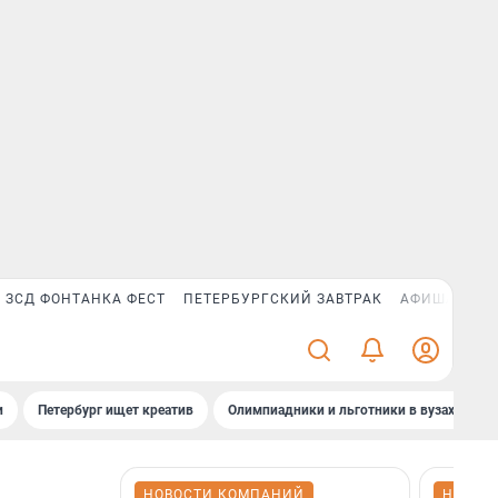
ЗСД ФОНТАНКА ФЕСТ
ПЕТЕРБУРГСКИЙ ЗАВТРАК
АФИША PLUS
и
Петербург ищет креатив
Олимпиадники и льготники в вузах СПб
НОВОСТИ КОМПАНИЙ
НОВОС