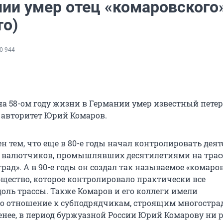
нии умер отец «комаровского
то)
0 944
 на 58-ом году жизни в Германии умер известный пете
авторитет Юрий Комаров.
н тем, что еще в 80-е годы начал контролировать дея
 валютчиков, промышлявших десятилетиями на трас
ад». А в 90-е годы он создал так называемое «комаро
бщество, которое контролировало практически все
оль трассы. Также Комаров и его коллеги имели
о отношение к субподрядчикам, строящим многостр
енее, в период буржуазной России Юрий Комарову ни р