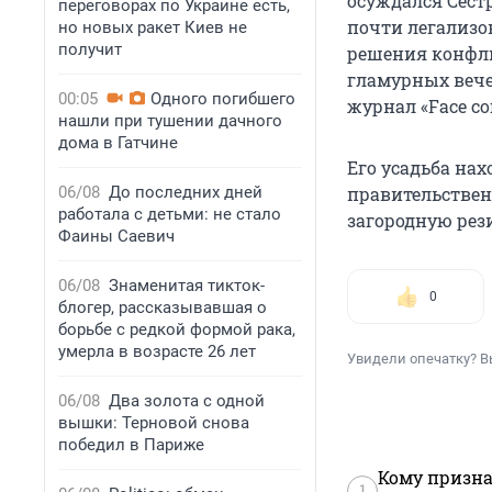
осуждался Сест
переговорах по Украине есть,
почти легализо
но новых ракет Киев не
получит
решения конфли
гламурных вече
00:05
Одного погибшего
журнал «Face con
нашли при тушении дачного
дома в Гатчине
Его усадьба нах
06/08
До последних дней
правительствен
работала с детьми: не стало
загородную ре
Фаины Саевич
06/08
Знаменитая тикток-
0
блогер, рассказывавшая о
борьбе с редкой формой рака,
умерла в возрасте 26 лет
Увидели опечатку? В
06/08
Два золота с одной
вышки: Терновой снова
победил в Париже
Кому призна
1