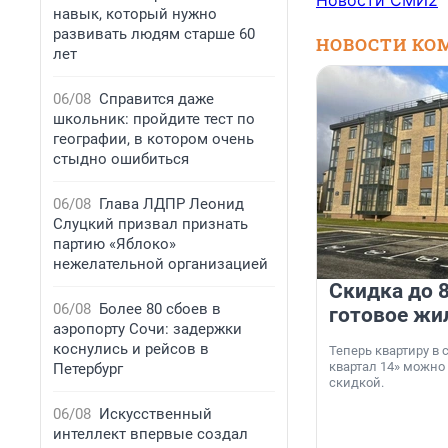
Новости СМИ2
навык, который нужно
развивать людям старше 60
НОВОСТИ КО
лет
06/08
Справится даже
школьник: пройдите тест по
географии, в котором очень
стыдно ошибиться
06/08
Глава ЛДПР Леонид
Слуцкий призвал признать
партию «Яблоко»
нежелательной организацией
Скидка до 8
06/08
Более 80 сбоев в
готовое жи
аэропорту Сочи: задержки
коснулись и рейсов в
Теперь квартиру в
квартал 14» можно
Петербург
скидкой.
06/08
Искусственный
интеллект впервые создал