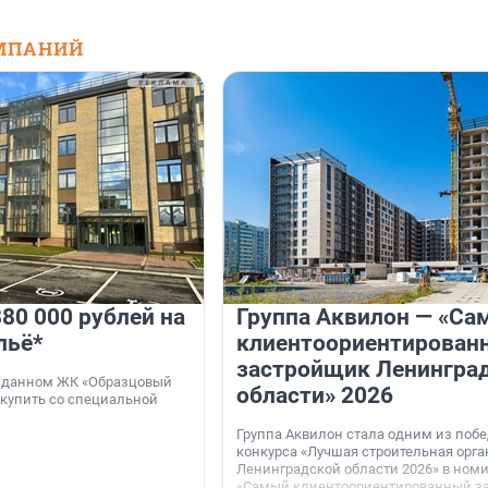
МПАНИЙ
80 000 рублей на
Группа Аквилон — «Са
льё*
клиентоориентирован
застройщик Ленингра
 сданном ЖК «Образцовый
области» 2026
 купить со специальной
Группа Аквилон стала одним из поб
конкурса «Лучшая строительная орг
Ленинградской области 2026» в ном
«Самый клиентоориентированный з