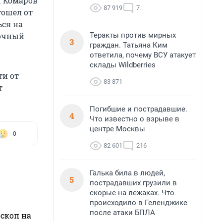
ы Комаров
87 919
7
тошел от
ся на
Теракты против мирных
вочный
3
граждан. Татьяна Ким
ответила, почему ВСУ атакует
склады Wildberries
ти от
83 871
т
Погибшие и пострадавшие.
4
Что известно о взрыве в
центре Москвы
0
82 601
216
Галька била в людей,
5
пострадавших грузили в
скорые на лежаках. Что
происходило в Геленджике
после атаки БПЛА
оскоп на