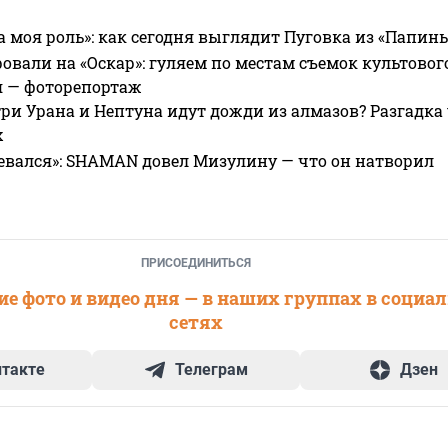
а моя роль»: как сегодня выглядит Пуговка из «Папин
овали на «Оскар»: гуляем по местам съемок культово
я — фоторепортаж
ри Урана и Нептуна идут дожди из алмазов? Разгадка
х
евался»: SHAMAN довел Мизулину — что он натворил
ПРИСОЕДИНИТЬСЯ
е фото и видео дня — в наших группах в социа
сетях
нтакте
Телеграм
Дзен