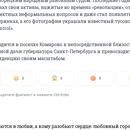
рорецким народным районным судом. Последние год
вал свои активы, нажитые во времена «революции», о
ктных неформальных вопросов и даже стал появлять
ринках, а его фотографии украшали известный тусо
trol».
одится в поселке Комарово в непосредственной близос
ной дачи губернатора Санкт-Петербурга и превосходи
зиденцию своим масштабом.
0
0
0
ыделите фрагмент и нажмите Ctrl+Enter
ются в любви, а кому разобьют сердце: любовный гор