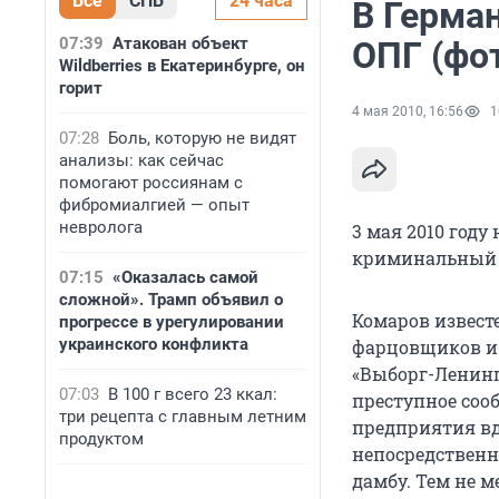
Все
СПБ
24 часа
В Герма
07:39
Атакован объект
ОПГ (фо
Wildberries в Екатеринбурге, он
горит
4 мая 2010, 16:56
1
07:28
Боль, которую не видят
анализы: как сейчас
помогают россиянам с
фибромиалгией — опыт
невролога
3 мая 2010 году
криминальный 
07:15
«Оказалась самой
сложной». Трамп объявил о
Комаров известе
прогрессе в урегулировании
украинского конфликта
фарцовщиков и
«Выборг-Ленингр
07:03
В 100 г всего 23 ккал:
преступное соо
три рецепта с главным летним
предприятия вд
продуктом
непосредственн
дамбу. Тем не м