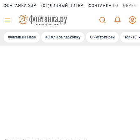
ФОНТАНКА SUP
(ОТ)ЛИЧНЫЙ ПИТЕР
ФОНТАНКА ГО
СЕРЕБР
Фонтан на Неве
40 млн за парковку
О чистоте рек
Топ-10, 