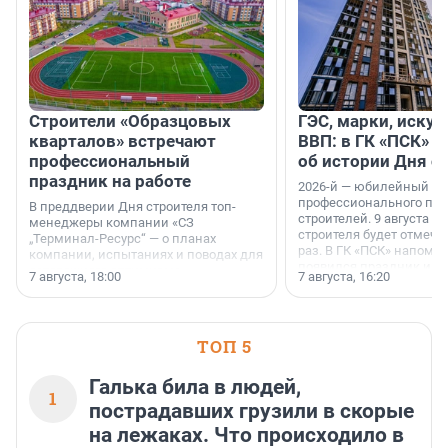
Строители «Образцовых
ГЭС, марки, искус
кварталов» встречают
ВВП: в ГК «ПСК» р
профессиональный
об истории Дня с
праздник на работе
2026-й — юбилейный го
профессионального пр
В преддверии Дня строителя топ-
строителей. 9 августа 2
менеджеры компании «СЗ
строителя будет отмечат
„Терминал-Ресурс“ — о планах
раз. В ГК «ПСК» напомни
компании, испытаниях и поводах для
появился праздник и к
осторожного оптимизма.
7 августа, 18:00
7 августа, 16:20
поменялась роль строит
ТОП 5
Галька била в людей,
1
пострадавших грузили в скорые
на лежаках. Что происходило в