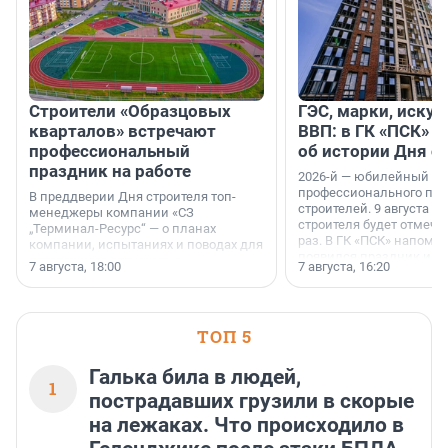
Строители «Образцовых
ГЭС, марки, искус
кварталов» встречают
ВВП: в ГК «ПСК» р
профессиональный
об истории Дня с
праздник на работе
2026-й — юбилейный го
профессионального пр
В преддверии Дня строителя топ-
строителей. 9 августа 2
менеджеры компании «СЗ
строителя будет отмечат
„Терминал-Ресурс“ — о планах
раз. В ГК «ПСК» напомни
компании, испытаниях и поводах для
появился праздник и к
осторожного оптимизма.
7 августа, 18:00
7 августа, 16:20
поменялась роль строит
ТОП 5
Галька била в людей,
1
пострадавших грузили в скорые
на лежаках. Что происходило в