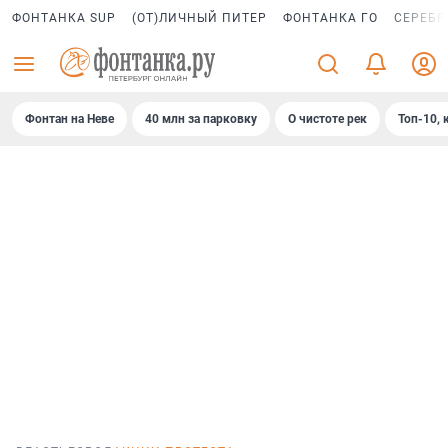
ФОНТАНКА SUP
(ОТ)ЛИЧНЫЙ ПИТЕР
ФОНТАНКА ГО
СЕРЕБР
Фонтан на Неве
40 млн за парковку
О чистоте рек
Топ-10, 