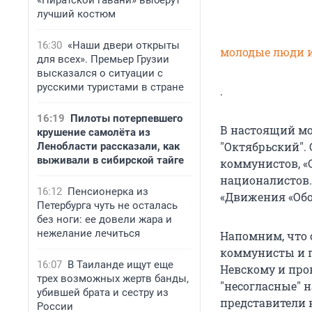
«Пиратской гавани» выберут
лучший костюм
16:30
«Наши двери открыты
молодые люди и
для всех». Премьер Грузии
высказался о ситуации с
русскими туристами в стране
.
16:19
Пилоты потерпевшего
В настоящий мо
крушение самолёта из
"Октябрьский".
Ленобласти рассказали, как
выживали в сибирской тайге
коммунистов, «
националистов.
16:12
Пенсионерка из
«Движения «Обор
Петербурга чуть не осталась
без ноги: ее довели жара и
нежелание лечиться
Напомним, что 
коммунисты и п
16:07
В Таиланде ищут еще
Невскому и про
трех возможных жертв банды,
"несогласные" 
убившей брата и сестру из
представители 
России