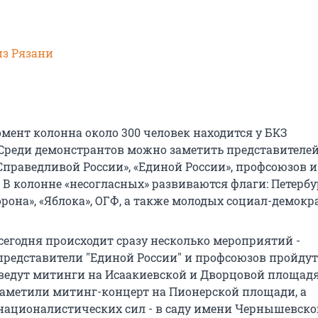
з Рязани
мент колонна около 300 человек находится у БКЗ
 Среди демонстрантов можно заметить представителей
Справедливой России», «Единой России», профсоюзов и
 В колонне «несогласных» развиваются флаги: Петербу
она», «Яблока», ОГФ, а также молодых социал-демокр
сегодня происходит сразу несколько мероприятий -
редставители "Единой России" и профсоюзов пройдут
ведут митинги на Исаакиевской и Дворцовой площадя
наметили митинг-концерт на Пионерской площади, а
националистических сил - в саду имени Чернышевског