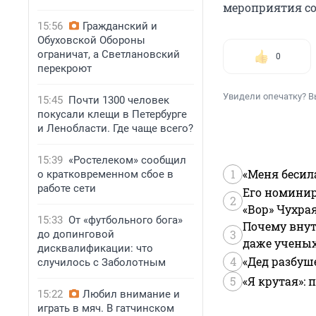
мероприятия со
15:56
Гражданский и
Обуховской Обороны
ограничат, а Светлановский
0
перекроют
Увидели опечатку? В
15:45
Почти 1300 человек
покусали клещи в Петербурге
и Ленобласти. Где чаще всего?
15:39
«Ростелеком» сообщил
1
«Меня бесил
о кратковременном сбое в
работе сети
Его номинир
2
«Вор» Чухра
15:33
От «футбольного бога»
Почему внут
3
до допинговой
даже учены
дисквалификации: что
4
«Дед разбуш
случилось с Заболотным
5
«Я крутая»:
15:22
Любил внимание и
играть в мяч. В гатчинском