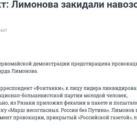
т: Лимонова закидали навоз
 637
ервомайской демонстрации предотвращена провокац
арда Лимонова.
орреспондент «Фонтанки», к лицу лидера ликвидиров
ционал-большевистской партии молодой человек,
но, из Рязани приложил фекалии в пакете и попытал
ку «Марш несогласных. Россия без Путина». Лимонов
мент провокации, прикрытый «Российской газетой», 