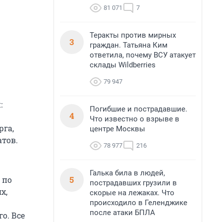
81 071
7
Теракты против мирных
3
граждан. Татьяна Ким
ответила, почему ВСУ атакует
склады Wildberries
79 947
:
Погибшие и пострадавшие.
4
Что известно о взрыве в
рга,
центре Москвы
атов.
78 977
216
Галька била в людей,
5
 по
пострадавших грузили в
х,
скорые на лежаках. Что
происходило в Геленджике
после атаки БПЛА
о. Все