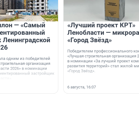
илон — «Самый
«Лучший проект КРТ»
иентированный
Ленобласти — микрор
 Ленинградской
«Город Звёзд»
026
Победителем профессионального ко
«Лучшая строительная организация 2
ала одним из победителей
в номинации «За лучший проект ком
строительная организация
развития территорий» стал жилой м
асти 2026» в номинации
«Город Звёзд».
иентированный застройщик
асти».
6 августа, 16:07