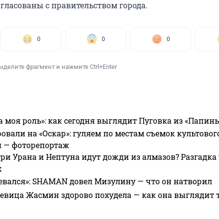
гласованы с правительством города.
0
0
0
ыделите фрагмент и нажмите Ctrl+Enter
а моя роль»: как сегодня выглядит Пуговка из «Папин
овали на «Оскар»: гуляем по местам съемок культово
я — фоторепортаж
ри Урана и Нептуна идут дожди из алмазов? Разгадка
х
евался»: SHAMAN довел Мизулину — что он натворил
 певица Жасмин здорово похудела — как она выглядит 