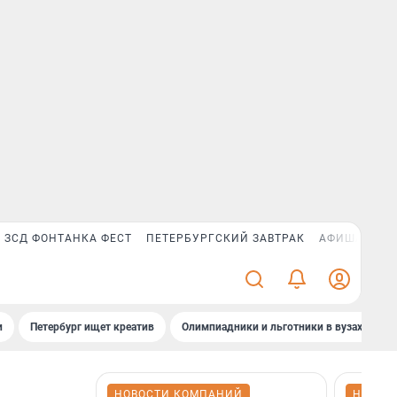
ЗСД ФОНТАНКА ФЕСТ
ПЕТЕРБУРГСКИЙ ЗАВТРАК
АФИША PLUS
и
Петербург ищет креатив
Олимпиадники и льготники в вузах СПб
НОВОСТИ КОМПАНИЙ
НОВОС