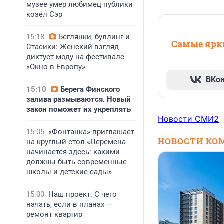
музее умер любимец публики
козёл Сэр
15:18
Беглянки, буллинг и
Самые ярки
Стасики: Женский взгляд
диктует моду на фестивале
«Окно в Европу»
ВКо
15:10
Берега Финского
залива размываются. Новый
закон поможет их укреплять
Новости СМИ2
15:05
«Фонтанка» приглашает
НОВОСТИ КО
на круглый стол «Перемена
начинается здесь: какими
должны быть современные
школы и детские сады»
15:00
Наш проект: С чего
начать, если в планах —
ремонт квартир