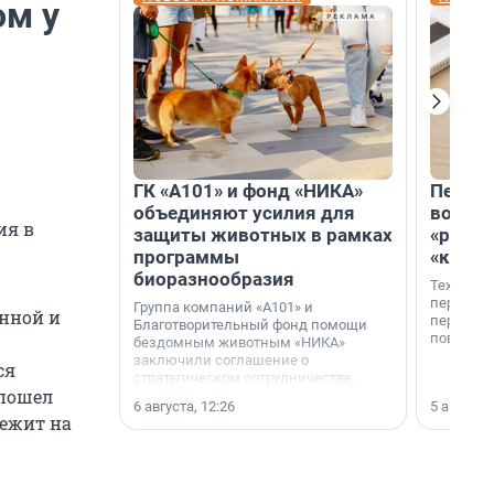
ом у
ГК «А101» и фонд «НИКА»
Петер
объединяют усилия для
возвр
ия в
защиты животных в рамках
«раскл
программы
«книж
биоразнообразия
Технолог
перестае
Группа компаний «А101» и
анной и
переходи
Благотворительный фонд помощи
повседне
бездомным животным «НИКА»
заключили соглашение о
ся
стратегическом сотрудничестве.
 пошел
6 августа, 12:26
5 августа,
лежит на