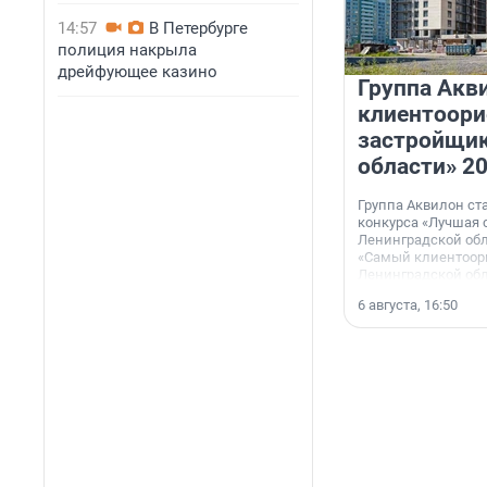
14:57
В Петербурге
полиция накрыла
дрейфующее казино
Группа Акв
клиентоор
застройщик
области» 2
Группа Аквилон ст
конкурса «Лучшая 
Ленинградской обл
«Самый клиентоор
Ленинградской обл
6 августа, 16:50