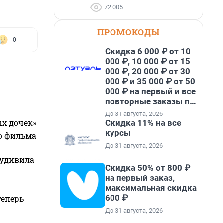
72 005
ПРОМОКОДЫ
0
Скидка 6 000 ₽ от 10
000 ₽, 10 000 ₽ от 15
000 ₽, 20 000 ₽ от 30
000 ₽ и 35 000 ₽ от 50
000 ₽ на первый и все
повторные заказы по
промокоду НАБЕРИ
До 31 августа, 2026
ых дочек»
Скидка 11% на все
курсы
го фильма
До 31 августа, 2026
 удивила
Скидка 50% от 800 ₽
на первый заказ,
максимальная скидка
600 ₽
теперь
До 31 августа, 2026