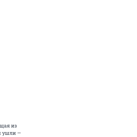
ящая из
и ушли —