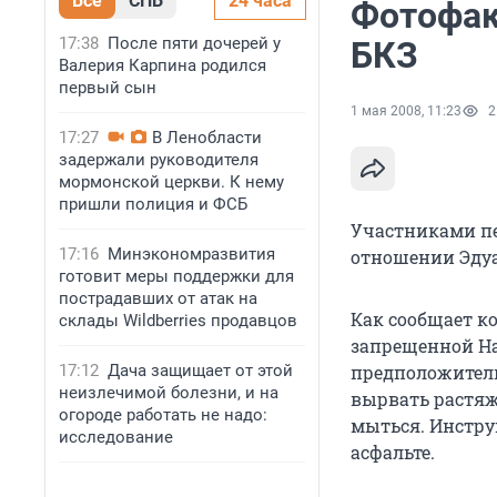
Все
СПБ
24 часа
Фотофак
17:38
После пяти дочерей у
БКЗ
Валерия Карпина родился
первый сын
1 мая 2008, 11:23
2
17:27
В Ленобласти
задержали руководителя
мормонской церкви. К нему
пришли полиция и ФСБ
Участниками п
17:16
Минэкономразвития
отношении Эду
готовит меры поддержки для
пострадавших от атак на
Как сообщает к
склады Wildberries продавцов
запрещенной На
17:12
Дача защищает от этой
предположитель
неизлечимой болезни, и на
вырвать растяж
огороде работать не надо:
мыться. Инстру
исследование
асфальте.