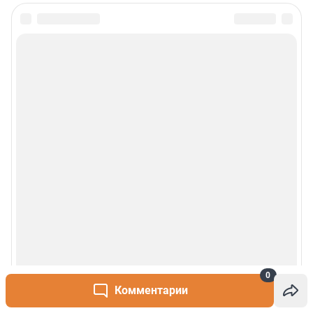
Политика обработки персональных данных
Правила использования материалов сайта
Политика использования cookies
Рекомендательные системы
Деятельность в сфере ИТ
Руководство пользователя
Наши награды
© 2000-2026 Фонтанка.Ру
Свидетельство Роскомнадзора ЭЛ № ФС 77-66333 от 14.07.2016
© ООО «Интернет Технологии»
0
Комментарии