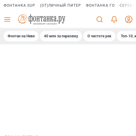
ФОНТАНКА SUP
(ОТ)ЛИЧНЫЙ ПИТЕР
ФОНТАНКА ГО
СЕРЕБР
Фонтан на Неве
40 млн за парковку
О чистоте рек
Топ-10, 