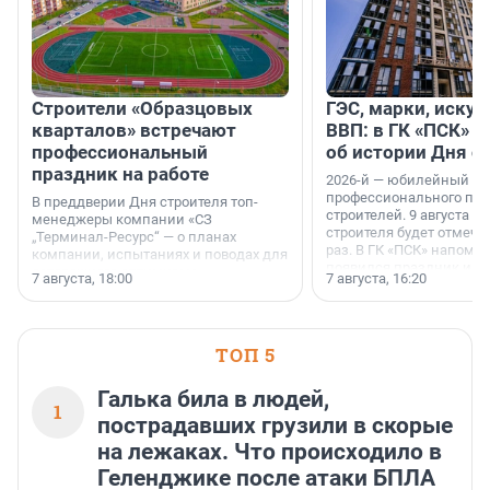
Строители «Образцовых
ГЭС, марки, искус
кварталов» встречают
ВВП: в ГК «ПСК» р
профессиональный
об истории Дня с
праздник на работе
2026-й — юбилейный го
профессионального пр
В преддверии Дня строителя топ-
строителей. 9 августа 2
менеджеры компании «СЗ
строителя будет отмечат
„Терминал-Ресурс“ — о планах
раз. В ГК «ПСК» напомни
компании, испытаниях и поводах для
появился праздник и к
осторожного оптимизма.
7 августа, 18:00
7 августа, 16:20
поменялась роль строит
ТОП 5
Галька била в людей,
1
пострадавших грузили в скорые
на лежаках. Что происходило в
Геленджике после атаки БПЛА