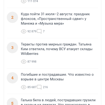
111 074
Куда пойти 31 июля–2 августа: праздник
2
флоксов, «Пространственный сдвиг» у
Манежа и «Музыка мира»
92 879
7
Теракты против мирных граждан. Татьяна
3
Ким ответила, почему ВСУ атакует склады
Wildberries
87 998
Погибшие и пострадавшие. Что известно о
4
взрыве в центре Москвы
85 687
216
Галька била в людей, пострадавших грузили
5
в скорые на лежаках. Что происходило в