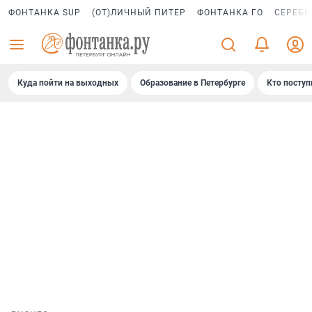
ФОНТАНКА SUP
(ОТ)ЛИЧНЫЙ ПИТЕР
ФОНТАНКА ГО
СЕРЕБР
Куда пойти на выходных
Образование в Петербурге
Кто поступ