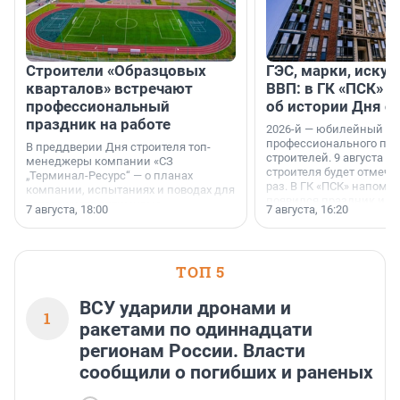
Строители «Образцовых
ГЭС, марки, искус
кварталов» встречают
ВВП: в ГК «ПСК» р
профессиональный
об истории Дня с
праздник на работе
2026-й — юбилейный го
профессионального пр
В преддверии Дня строителя топ-
строителей. 9 августа 2
менеджеры компании «СЗ
строителя будет отмечат
„Терминал-Ресурс“ — о планах
раз. В ГК «ПСК» напомни
компании, испытаниях и поводах для
появился праздник и к
осторожного оптимизма.
7 августа, 18:00
7 августа, 16:20
поменялась роль строит
ТОП 5
ВСУ ударили дронами и
1
ракетами по одиннадцати
регионам России. Власти
сообщили о погибших и раненых